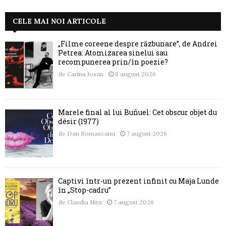
CELE MAI NOI ARTICOLE
„Filme coreene despre răzbunare”, de Andrei
Petrea: Atomizarea sinelui sau
recompunerea prin/în poezie?
de
Carina Josan
8 august 2026
Marele final al lui Buñuel: Cet obscur objet du
désir (1977)
de
Dan Romascanu
7 august 2026
Captivi într-un prezent infinit cu Maja Lunde
în „Stop-cadru”
de
Claudia Nițu
7 august 2026