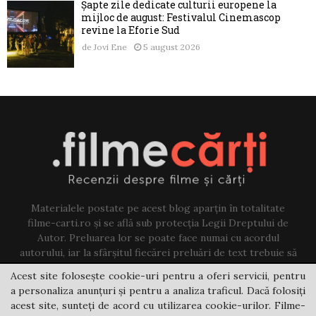
Șapte zile dedicate culturii europene la
mijloc de august: Festivalul Cinemascop
revine la Eforie Sud
de
Jovi Ene
5 august 2026
Materialele postate pe acest blog aparțin în totalitate
filme-carti.ro și se află sub protecția Legii Dreptului de
Autor. Preluarea lor se poate face numai cu acordul
autorului, iar la sfârșitul fiecărei preluări de text trebuie să
existe un link către acest blog.
Acest site folosește cookie-uri pentru a oferi servicii, pentru
a personaliza anunțuri și pentru a analiza traficul. Dacă folosiți
Contact us:
jovi@filme-carti.ro
acest site, sunteți de acord cu utilizarea cookie-urilor. Filme-