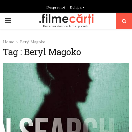
Despre noi
Echipa
PRIMARY
MENU
Home
Beryl Magoko
Tag : Beryl Magoko