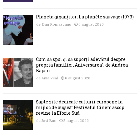
Planeta giganților: La planète sauvage (1973)
de
Dan Romascanu
6 august 2026
Cum să spui și să suporți adevărul despre
propria familie: „Aniversarea”, de Andrea
Bajani
de
Ania Vilal
6 august 2026
Șapte zile dedicate culturii europene la
mijloc de august: Festivalul Cinemascop
revine la Eforie Sud
de
Jovi Ene
5 august 2026