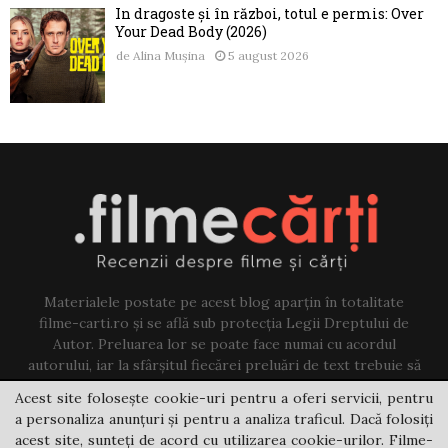
În dragoste și în război, totul e permis: Over
Your Dead Body (2026)
de
Alina Mușina
5 august 2026
Materialele postate pe acest blog aparțin în totalitate
filme-carti.ro și se află sub protecția Legii Dreptului de
Autor. Preluarea lor se poate face numai cu acordul
autorului, iar la sfârșitul fiecărei preluări de text trebuie să
existe un link către acest blog.
Acest site folosește cookie-uri pentru a oferi servicii, pentru
a personaliza anunțuri și pentru a analiza traficul. Dacă folosiți
Contact us:
jovi@filme-carti.ro
acest site, sunteți de acord cu utilizarea cookie-urilor. Filme-