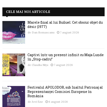
CELE MAI NOI ARTICOLE
Marele final al lui Buñuel: Cet obscur objet du
désir (1977)
de
Dan Romascanu
7 august 2026
Captivi într-un prezent infinit cu Maja Lunde
în „Stop-cadru”
de
Claudia Nițu
7 august 2026
Festivalul APOLODOR, sub Înaltul Patronaj al
Reprezentanței Comisiei Europene în
România
de
Jovi Ene
6 august 2026