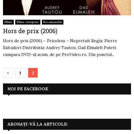
Filme
Filme europene
Recomandat
Hors de prix (2006)
Hors de prix (2006) – Priceless – Nepretuit Regia: Pierre
Salvadori Distributia: Audrey Tautou, Gad Elmaleh Puteti
cumpara DVD-ul acum, de pe ProVideo.ro. Din punctul...
Paginație
1
2
articole
NOI PE FACEBOOK
ABONAȚI-VĂ LA ARTICOLE: