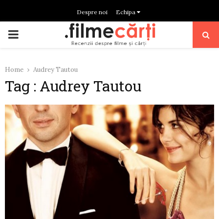
Despre noi
Echipa
PRIMARY
MENU
Home
Audrey Tautou
Tag : Audrey Tautou