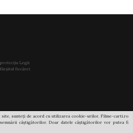
 protecția Legii
ârșitul fiecărei
 site, sunteți de acord cu utilizarea cookie-urilor. Filme-carti.ro
semnării câștigătorilor. Doar datele câștigătorilor vor putea fi