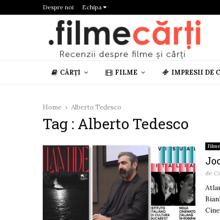
Despre noi
Echipa
CĂRȚI
FILME
IMPRESII DE 
Home
Alberto Tedesco
Tag : Alberto Tedesco
Film
Joc
de
C
Atla
Bian
Cine