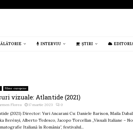
CĂLĂTORIE
INTERVIU
ȘTIRI
EDITORI
e
Filme europene
uri vizuale: Atlantide (2021)
armen Florea
17 martie 2023
0
ntide (2021) Director: Yuri Ancarani Cu: Daniele Barison, Maila Dabal
ka Berényi, Alberto Tedesco, Jacopo Torcellan „Visuali Italiane – N
matografie Italiană în România”, festivalul...