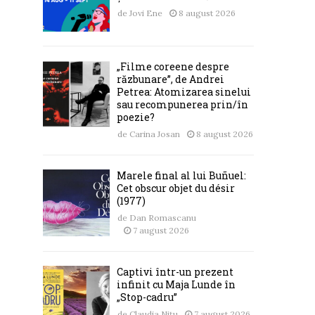
de
Jovi Ene
8 august 2026
„Filme coreene despre
răzbunare”, de Andrei
Petrea: Atomizarea sinelui
sau recompunerea prin/în
poezie?
de
Carina Josan
8 august 2026
Marele final al lui Buñuel:
Cet obscur objet du désir
(1977)
de
Dan Romascanu
7 august 2026
Captivi într-un prezent
infinit cu Maja Lunde în
„Stop-cadru”
de
Claudia Nițu
7 august 2026