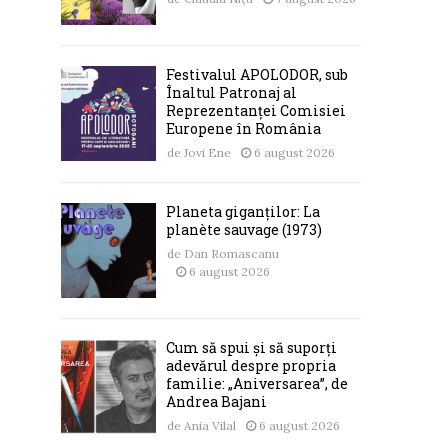
Festivalul APOLODOR, sub
Înaltul Patronaj al
Reprezentanței Comisiei
Europene în România
de
Jovi Ene
6 august 2026
Planeta giganților: La
planète sauvage (1973)
de
Dan Romascanu
6 august 2026
Cum să spui și să suporți
adevărul despre propria
familie: „Aniversarea”, de
Andrea Bajani
de
Ania Vilal
6 august 2026