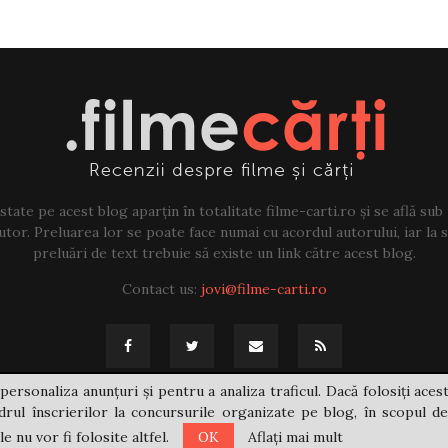
tate pe acest blog aparțin în totalitate filme-carti.ro și se află sub
tor. Preluarea lor se poate face numai cu acordul autorului, iar la sf
preluări de text trebuie să existe un link către acest blog.
Contact us:
jovi@filme-carti.ro
personaliza anunțuri și pentru a analiza traficul. Dacă folosiți acest
rul înscrierilor la concursurile organizate pe blog, în scopul de
 nu vor fi folosite altfel.
OK
Aflați mai mult
@2021 - filme-carti.ro