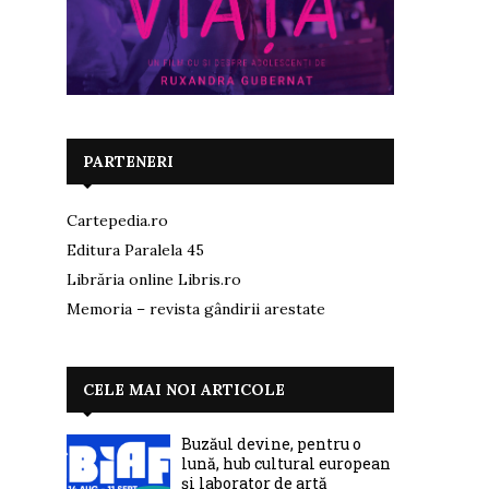
PARTENERI
Cartepedia.ro
Editura Paralela 45
Librăria online Libris.ro
Memoria – revista gândirii arestate
CELE MAI NOI ARTICOLE
Buzăul devine, pentru o
lună, hub cultural european
și laborator de artă