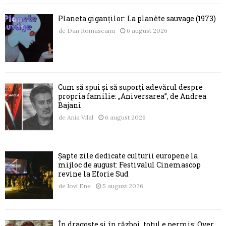
Planeta giganților: La planète sauvage (1973)
de
Dan Romascanu
6 august 2026
Cum să spui și să suporți adevărul despre
propria familie: „Aniversarea”, de Andrea
Bajani
de
Ania Vilal
6 august 2026
Șapte zile dedicate culturii europene la
mijloc de august: Festivalul Cinemascop
revine la Eforie Sud
de
Jovi Ene
5 august 2026
În dragoste și în război, totul e permis: Over