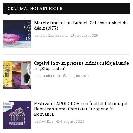
CELE MAI NOI ARTICOLE
Marele final al lui Buñuel: Cet obscur objet du
désir (1977)
de
Dan Romascanu
7 august 2026
Captivi într-un prezent infinit cu Maja Lunde
în „Stop-cadru”
de
Claudia Nițu
7 august 2026
Festivalul APOLODOR, sub Înaltul Patronaj al
Reprezentanței Comisiei Europene în
România
de
Jovi Ene
6 august 2026