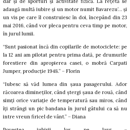
dar și de sporturi și activitate fizică. La rețetă se
adaugă multă iubire și un motor numit Bavarezu’… și
un vis pe care îl construiesc în doi, începând din 23
mai 2016, când vor pleca pentru ceva timp pe motor,
în jurul lumii.
“Sunt pasionat încă din copilarile de motociclete: pe
la 12 ani am pilotat pentru prima dată, pe drumurile
forestiere din apropierea casei, o mobră Carpati
Jumper, producție 1948.” – Florin
“Iubesc să văd lumea din șaua pasagerului. Ador
răcoarea dimineților, când ștergi șaua de rouă, când
simți orice variație de temperatură sau miros, când
îți strângi un pic bandana în jurul gâtului ca să nu
intre vreun firicel de vânt.” – Diana
Povestea iubirii lor pe larg –