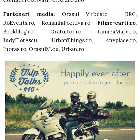
Contact rezervari: 0752 285 286
Parteneri media:
Orasul Virbeste – RRC,
RoEvents.ro, RomaniaPozitiva.ro,
Filme-carti.ro
,
Bookblog.ro, Gratuitor.ro, LumeaMare.ro,
JudyFlorescu, UrbanThings.ro, Anyplace.ro,
Inoras.ro, OrasulM.eu, Urban.ro