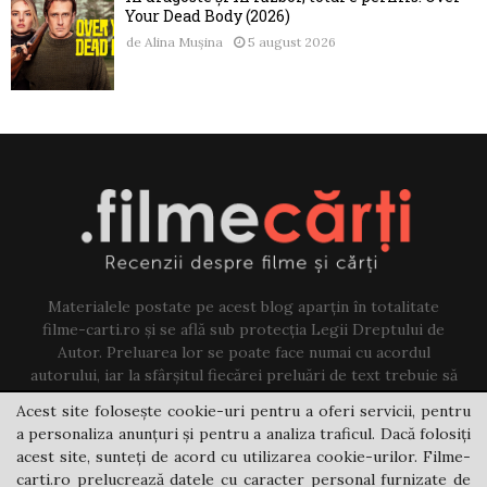
Your Dead Body (2026)
de
Alina Mușina
5 august 2026
Materialele postate pe acest blog aparțin în totalitate
filme-carti.ro și se află sub protecția Legii Dreptului de
Autor. Preluarea lor se poate face numai cu acordul
autorului, iar la sfârșitul fiecărei preluări de text trebuie să
existe un link către acest blog.
Acest site folosește cookie-uri pentru a oferi servicii, pentru
a personaliza anunțuri și pentru a analiza traficul. Dacă folosiți
Contact us:
jovi@filme-carti.ro
acest site, sunteți de acord cu utilizarea cookie-urilor. Filme-
carti.ro prelucrează datele cu caracter personal furnizate de