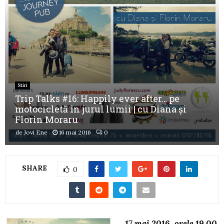
Stiri
Trip Talks #16: Happily ever after… pe
motocicletă în jurul lumii | cu Diana și
Florin Moraru
de
Jovi Ene
16 mai 2016
0
SHARE
0
17 mai 2016, orele 19.00,