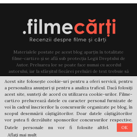
Materialele postate pe acest blog aparțin în totalitate
filme-carti.ro și se află sub protecția Legii Dreptului de
Autor. Preluarea lor se poate face numai cu acordul
autorului, iar la sfârșitul fiecărei preluări de text trebuie să
existe un link către acest blog.
Acest site folosește cookie-uri pentru a oferi servicii, pentru
a personaliza anunțuri și pentru a analiza traficul. Dacă folosiți
Contact us:
jovi@filme-carti.ro
acest site, sunteți de acord cu utilizarea cookie-urilor. Filme-
carti.ro prelucrează datele cu caracter personal furnizate de
voi în cadrul înscrierilor la concursurile organizate pe blog, în
scopul desemnării câștigătorilor. Doar datele câștigătorilor
vor putea fi dezvăluite sponsorilor concursurilor respective.
Datele personale nu vor fi folosite altfel.
OK
@2021 - filme-carti.ro
Aflați mai mult