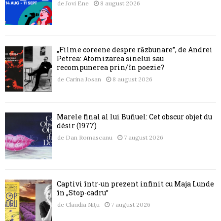
de
Jovi Ene
8 august 2026
„Filme coreene despre răzbunare”, de Andrei
Petrea: Atomizarea sinelui sau
recompunerea prin/în poezie?
de
Carina Josan
8 august 2026
Marele final al lui Buñuel: Cet obscur objet du
désir (1977)
de
Dan Romascanu
7 august 2026
Captivi într-un prezent infinit cu Maja Lunde
în „Stop-cadru”
de
Claudia Nițu
7 august 2026