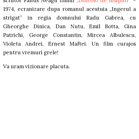
scriitor Fanus Neagu filmul
„Dincolo de nisipuri”
–
1974, ecranizare dupa romanul acestuia „Ingerul a
strigat” in regia domnului Radu Gabrea, cu
Gheorghe Dinica, Dan Nutu, Emil Botta, Gina
Patrichi, George Constantin, Mircea Albulescu,
Violeta Andrei, Ernest Maftei. Un film curajos
pentru vremuri grele!
Va uram vizionare placuta.