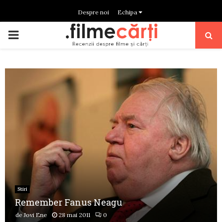
Despre noi
Echipa
PRIMARY
MENU
Stiri
Remember Fanus Neagu
de
Jovi Ene
28 mai 2011
0