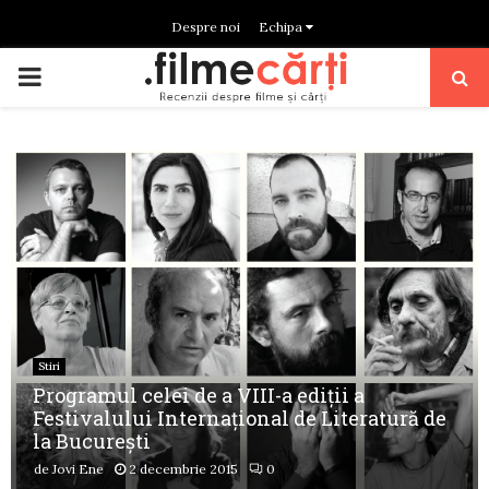
Despre noi
Echipa
PRIMARY
MENU
Stiri
Programul celei de a VIII-a ediţii a
Festivalului Internaţional de Literatură de
la Bucureşti
de
Jovi Ene
2 decembrie 2015
0