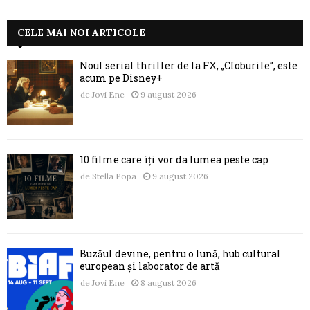
CELE MAI NOI ARTICOLE
Noul serial thriller de la FX, „CIoburile”, este
acum pe Disney+
de
Jovi Ene
9 august 2026
10 filme care îți vor da lumea peste cap
de
Stella Popa
9 august 2026
Buzăul devine, pentru o lună, hub cultural
european și laborator de artă
de
Jovi Ene
8 august 2026