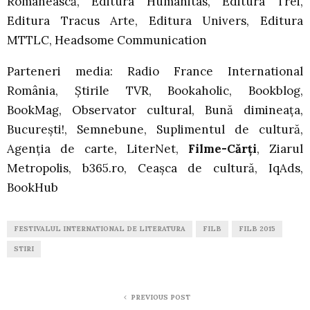
Românească, Editura Humanitas, Editura Trei,
Editura Tracus Arte, Editura Univers, Editura
MTTLC, Headsome Communication
Parteneri media: Radio France International
România, Știrile TVR, Bookaholic, Bookblog,
BookMag, Observator cultural, Bună dimineața,
București!, Semnebune, Suplimentul de cultură,
Agenția de carte, LiterNet,
Filme-Cărți
, Ziarul
Metropolis, b365.ro, Ceașca de cultură, IqAds,
BookHub
FESTIVALUL INTERNATIONAL DE LITERATURA
FILB
FILB 2015
STIRI
PREVIOUS POST