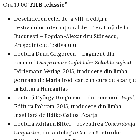
Ora 19.00:
FILB „classic”
Deschiderea celei de-a VIII-a ediții a
Festivalului Internațional de Literatură de la
București – Bogdan-Alexandru Stănescu,
Președintele Festivalului
Lectură Dana Grigorcea – fragment din
romanul
Das primäre Gefühl der Schuldlosigkeit
,
Dörlemann Verlag, 2015, traducere din limba
germană de Maria Irod, carte în curs de apariţie
la Editura Humanitas
Lectură György Dragomán – din romanul
Rugul
,
Editura Polirom, 2015, traducere din limba
maghiară de Ildikó Gábos-Foarță
Lectură Adriana Bittel – povestirea
Concordanţa
timpurilor
, din antologia Cartea Simţurilor,