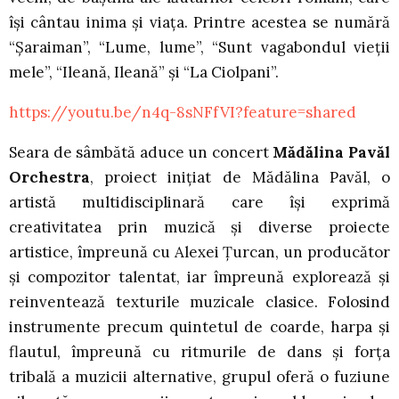
își cântau inima și viața. Printre acestea se numără
“Șaraiman”, “Lume, lume”, “Sunt vagabondul vieții
mele”, “Ileană, Ileană” și “La Ciolpani”.
https://youtu.be/n4q-8sNFfVI?feature=shared
Seara de sâmbătă aduce un concert
Mădălina Pavăl
Orchestra
, proiect inițiat de Mădălina Pavăl, o
artistă multidisciplinară care își exprimă
creativitatea prin muzică și diverse proiecte
artistice, împreună cu Alexei Țurcan, un producător
și compozitor talentat, iar împreună explorează și
reinventează texturile muzicale clasice. Folosind
instrumente precum quintetul de coarde, harpa și
flautul, împreună cu ritmurile de dans și forța
tribală a muzicii alternative, grupul oferă o fuziune