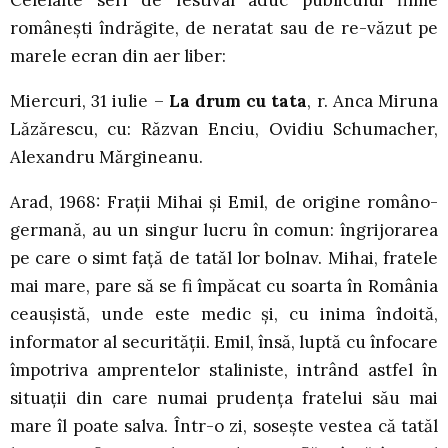
Celelalte seri de festival aduc publicului filme
românești îndrăgite, de neratat sau de re-văzut pe
marele ecran din aer liber:
Miercuri, 31 iulie –
La drum cu tata
, r. Anca Miruna
Lăzărescu, cu: Răzvan Enciu, Ovidiu Schumacher,
Alexandru Mărgineanu.
Arad, 1968: Frații Mihai și Emil, de origine româno-
germană, au un singur lucru în comun: îngrijorarea
pe care o simt față de tatăl lor bolnav. Mihai, fratele
mai mare, pare să se fi împăcat cu soarta în România
ceaușistă, unde este medic și, cu inima îndoită,
informator al securității. Emil, însă, luptă cu înfocare
împotriva amprentelor staliniste, intrând astfel în
situații din care numai prudența fratelui său mai
mare îl poate salva. Într-o zi, sosește vestea că tatăl