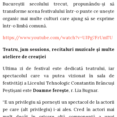
Bucureștii secolului trecut, propunându-și să
transforme scena festivalului într-o punte ce unește
organic mai multe culturi care ajung să se exprime
într-o limbă comună.
https://www.youtube.com/watch?v=UJPg7FrUmTU
Teatru, jam sessions, recitaluri muzicale și multe
ateliere de creației
Ultima zi de festival este dedicată teatrului, iar
spectacolul care va putea vizionat în sala de
festivități a Liceului Tehnologic Constantin Brâncuși
Peștișani este
Doamne ferește
, r. Lia Bugnar.
“E un privilegiu să pornești un spectacol de la actorii
pe care (alt privilegiu) i-ai ales. Cred în actori mai
mult decât în oricare altă componentă a unui