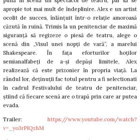
pună în scenă un spectacol de teatru, par să se
apropie tot mai mult de îndeplinire. Alex e un artist
ocolit de succes, înlănțuit într-o relație amoroasă
căzută în ruină. Trimis la un penitenciar de maximă
siguranță să regizeze o piesă de teatru, alege o
scenă din „Visul unei nopți de vară”, a marelui
Shakespeare. În fața eforturilor hoților
semianalfabeți de a-și depăși limitele, Alex
realizează că este prizonier în propria viață. La
rândul lor, deținuții fac totul pentru a fi selectionati
în cadrul Festivalului de teatru de penitenciar,
știind că fiecare scenă are o trapă prin care ar putea
evada.
Trailer:
https://www.youtube.com/watch?
v=_yo3rPlQzhM