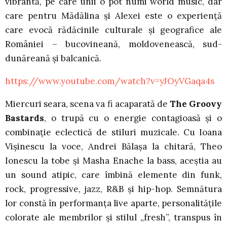
vibrantă, pe care unii o pot numi world music, dar
care pentru Mădălina și Alexei este o experiență
care evocă rădăcinile culturale și geografice ale
României – bucovineană, moldovenească, sud-
dunăreană și balcanică.
https://www.youtube.com/watch?v=yJOyVGaqa4s
Miercuri seara, scena va fi acaparată de
The Groovy
Bastards
, o trupă cu o energie contagioasă și o
combinație eclectică de stiluri muzicale. Cu Ioana
Vișinescu la voce, Andrei Bălașa la chitară, Theo
Ionescu la tobe și Masha Enache la bass, aceștia au
un sound atipic, care îmbină elemente din funk,
rock, progressive, jazz, R&B și hip-hop. Semnătura
lor constă în performanța live aparte, personalitățile
colorate ale membrilor și stilul „fresh”, transpus în