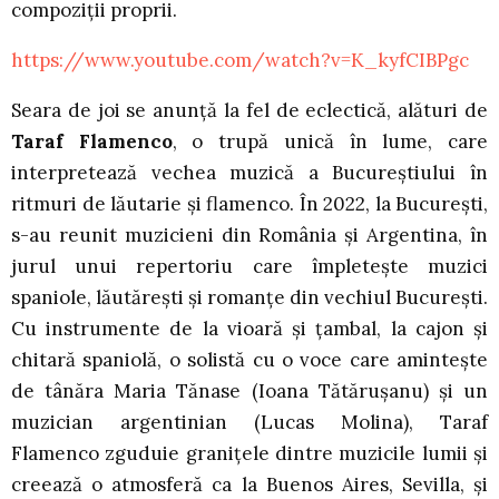
compoziții proprii.
https://www.youtube.com/watch?v=K_kyfCIBPgc
Seara de joi se anunță la fel de eclectică, alături de
Taraf Flamenco
, o trupă unică în lume, care
interpretează vechea muzică a Bucureștiului în
ritmuri de lăutarie și flamenco. În 2022, la București,
s-au reunit muzicieni din România și Argentina, în
jurul unui repertoriu care împletește muzici
spaniole, lăutărești și romanțe din vechiul București.
Cu instrumente de la vioară și țambal, la cajon și
chitară spaniolă, o solistă cu o voce care amintește
de tânăra Maria Tănase (Ioana Tătărușanu) și un
muzician argentinian (Lucas Molina), Taraf
Flamenco zguduie granițele dintre muzicile lumii și
creează o atmosferă ca la Buenos Aires, Sevilla, și