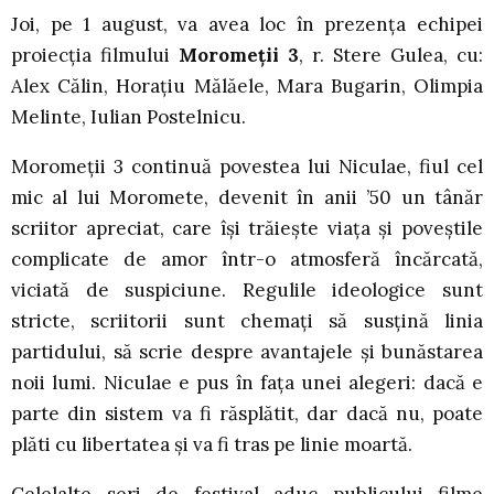
Joi, pe 1 august, va avea loc în prezența echipei
proiecția filmului
Moromeții 3
, r. Stere Gulea, cu:
Alex Călin, Horațiu Mălăele, Mara Bugarin, Olimpia
Melinte, Iulian Postelnicu.
Moromeții 3 continuă povestea lui Niculae, fiul cel
mic al lui Moromete, devenit în anii ’50 un tânăr
scriitor apreciat, care își trăiește viața și poveștile
complicate de amor într-o atmosferă încărcată,
viciată de suspiciune. Regulile ideologice sunt
stricte, scriitorii sunt chemați să susțină linia
partidului, să scrie despre avantajele și bunăstarea
noii lumi. Niculae e pus în fața unei alegeri: dacă e
parte din sistem va fi răsplătit, dar dacă nu, poate
plăti cu libertatea și va fi tras pe linie moartă.