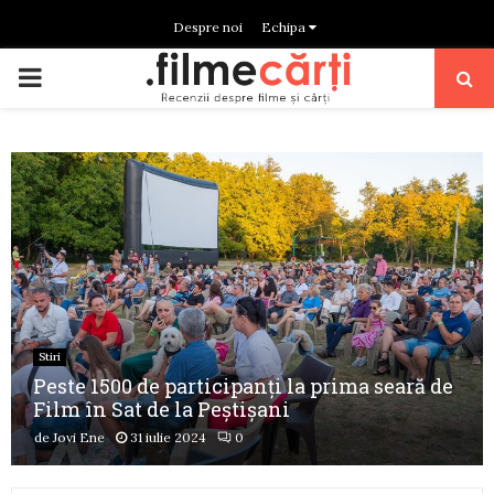
Despre noi
Echipa
PRIMARY
MENU
Stiri
Peste 1500 de participanți la prima seară de
Film în Sat de la Peștișani
de
Jovi Ene
31 iulie 2024
0