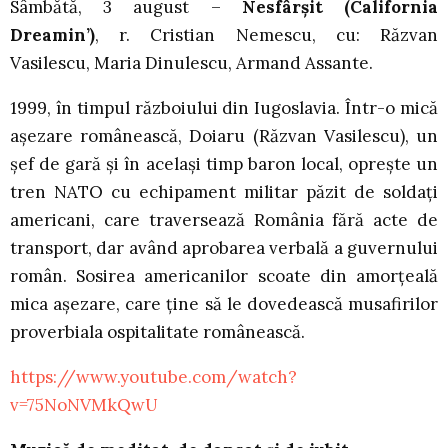
Sâmbătă, 3 august –
Nesfârșit (California
Dreamin’)
, r. Cristian Nemescu, cu: Răzvan
Vasilescu, Maria Dinulescu, Armand Assante.
1999, în timpul războiului din Iugoslavia. Într-o mică
așezare românească, Doiaru (Răzvan Vasilescu), un
șef de gară și în același timp baron local, oprește un
tren NATO cu echipament militar păzit de soldați
americani, care traversează România fără acte de
transport, dar având aprobarea verbală a guvernului
român. Sosirea americanilor scoate din amorțeală
mica așezare, care ține să le dovedească musafirilor
proverbiala ospitalitate românească.
https://www.youtube.com/watch?
v=75NoNVMkQwU