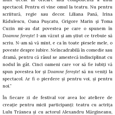
spectacol. Pentru ei vine omul la teatru. Nu pentru
scriitură, regie sau decor. Liliana Pană, Irina
Rădulescu, Oana Pușcatu, Grigore Marin și Toma
Cuzin mi-au dat povestea pe care o spunem în
Doamne ferește!
I-am văzut și am știut ce trebuie să
scriu. N-am să vă mint, e ca în toate piesele mele, o
poveste despre iubire. Neîncadrabilă în comedie sau
dramă, pentru că râsul se amestecă indisciplinat cu
nodul în gât. Cinci oameni care vor să fie iubiți vă
spun povestea lor și
Doamne ferește!
să nu veniți la
spectacol. Ar fi o pierdere și pentru voi, și pentru
noi.”
În fiecare zi de festival vor avea loc ateliere de
creație pentru micii participanți: teatru cu actrița
Lulu Trăsnea și cu actorul Alexandru Mărgineanu,