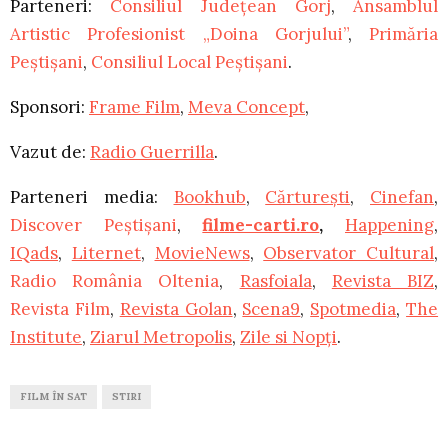
Parteneri:
Consiliul Județean Gorj
,
Ansamblul
Artistic Profesionist „Doina Gorjului”
,
Primăria
Peștișani
,
Consiliul Local Peștișani
.
Sponsori:
Frame Film
,
Meva Concept
,
Vazut de:
Radio Guerrilla
.
Parteneri media:
Bookhub
,
Cărturești
,
Cinefan
,
Discover Peștișani
,
filme-carti.ro
,
Happening
,
IQads
,
Liternet
,
MovieNews
,
Observator Cultural
,
Radio România Oltenia
,
Rasfoiala
,
Revista BIZ
,
Revista Film
,
Revista Golan
,
Scena9
,
Spotmedia
,
The
Institute
,
Ziarul Metropolis
,
Zile si Nopți
.
FILM ÎN SAT
STIRI