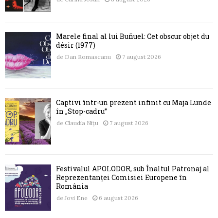
Marele final al lui Buñuel: Cet obscur objet du
désir (1977)
de
Dan Romascanu
7 august 2026
Captivi într-un prezent infinit cu Maja Lunde
în „Stop-cadru”
de
Claudia Nițu
7 august 2026
Festivalul APOLODOR, sub Înaltul Patronaj al
Reprezentanței Comisiei Europene în
România
de
Jovi Ene
6 august 2026