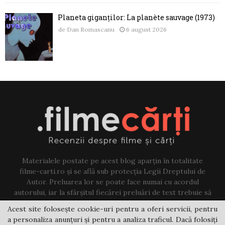
Planeta giganților: La planète sauvage (1973)
de
Dan Romascanu
6 august 2026
Materialele postate pe acest blog aparțin în totalitate
filme-carti.ro și se află sub protecția Legii Dreptului de
Autor. Preluarea lor se poate face numai cu acordul
autorului, iar la sfârșitul fiecărei preluări de text trebuie să
existe un link către acest blog.
Acest site folosește cookie-uri pentru a oferi servicii, pentru
a personaliza anunțuri și pentru a analiza traficul. Dacă folosiți
Contact us:
jovi@filme-carti.ro