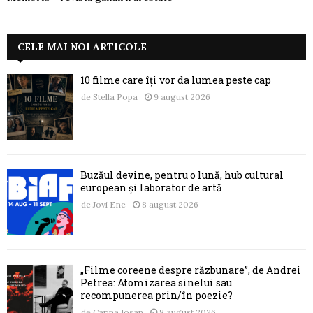
CELE MAI NOI ARTICOLE
10 filme care îți vor da lumea peste cap
de
Stella Popa
9 august 2026
Buzăul devine, pentru o lună, hub cultural
european și laborator de artă
de
Jovi Ene
8 august 2026
„Filme coreene despre răzbunare”, de Andrei
Petrea: Atomizarea sinelui sau
recompunerea prin/în poezie?
de
Carina Josan
8 august 2026