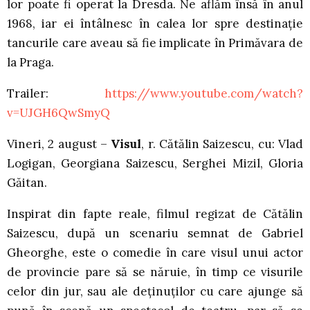
lor poate fi operat la Dresda. Ne aflăm însă în anul
1968, iar ei întâlnesc în calea lor spre destinație
tancurile care aveau să fie implicate în Primăvara de
la Praga.
Trailer:
https://www.youtube.com/watch?
v=UJGH6QwSmyQ
Vineri, 2 august –
Visul
, r. Cătălin Saizescu, cu: Vlad
Logigan, Georgiana Saizescu, Serghei Mizil, Gloria
Găitan.
Inspirat din fapte reale, filmul regizat de Cătălin
Saizescu, după un scenariu semnat de Gabriel
Gheorghe, este o comedie în care visul unui actor
de provincie pare să se năruie, în timp ce visurile
celor din jur, sau ale deținuților cu care ajunge să