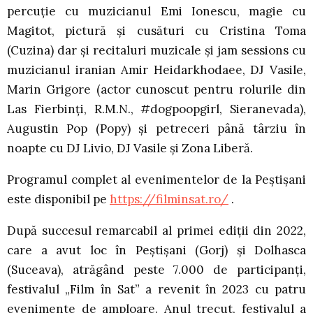
percuție cu muzicianul Emi Ionescu, magie cu
Magitot, pictură și cusături cu Cristina Toma
(Cuzina) dar și recitaluri muzicale și jam sessions cu
muzicianul iranian Amir Heidarkhodaee, DJ Vasile,
Marin Grigore (actor cunoscut pentru rolurile din
Las Fierbinți, R.M.N., #dogpoopgirl, Sieranevada),
Augustin Pop (Popy) și petreceri până târziu în
noapte cu DJ Livio, DJ Vasile și Zona Liberă.
Programul complet al evenimentelor de la Peștișani
este disponibil pe
https://filminsat.ro/
.
După succesul remarcabil al primei ediții din 2022,
care a avut loc în Peștișani (Gorj) și Dolhasca
(Suceava), atrăgând peste 7.000 de participanți,
festivalul „Film în Sat” a revenit în 2023 cu patru
evenimente de amploare. Anul trecut, festivalul a