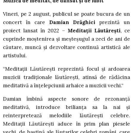
Muzică de meditat, de dansat și de iubit
Vineri, pe 2 august, publicul se poate bucura de un
concert în care
Damian Drăghici
prezintă un
proiect lansat în 2022 –
Meditații Lăutărești
, ce
cuprinde moștenirea și meșteșugul a zeci de ani de
căutare, muncă și dezvoltare continuă artistică ale
artistului.
“Meditații Lăutărești reprezintă focul și ardoarea
muzicii tradiționale lăutărești, atinsă de rădăcina
meditativă a înțelepciunii arhaice a muzicii vechi.“
Damian îmbină aspecte sonore de rezonanță
meditativă, introduce brilianța sa la nai și
reinterpretează melodiile lăutărești celebre.
Meditații Lăutărești aduce în prim plan piesele
vechi, de baștină ale lăutarilor celebri români, care