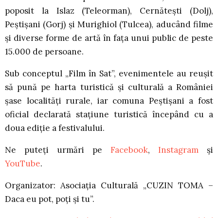
poposit la Islaz (Teleorman), Cernătești (Dolj),
Peștișani (Gorj) și Murighiol (Tulcea), aducând filme
și diverse forme de artă în fața unui public de peste
15.000 de persoane.
Sub conceptul „Film în Sat”, evenimentele au reușit
să pună pe harta turistică și culturală a României
șase localități rurale, iar comuna Peștișani a fost
oficial declarată stațiune turistică începând cu a
doua ediție a festivalului.
Ne puteți urmări pe
Facebook
,
Instagram
și
YouTube
.
Organizator: Asociația Culturală „CUZIN TOMA –
Daca eu pot, poți și tu”.