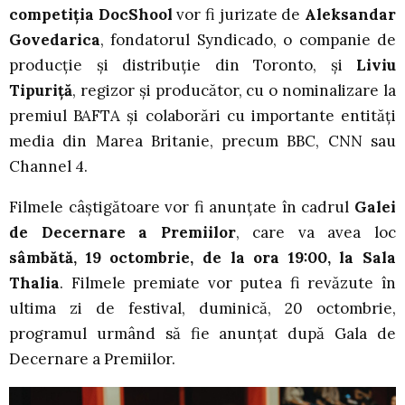
competiția DocShool
vor fi jurizate de
Aleksandar
Govedarica
, fondatorul Syndicado, o companie de
producție și distribuție din Toronto, și
Liviu
Tipuriță
, regizor și producător, cu o nominalizare la
premiul BAFTA și colaborări cu importante entități
media din Marea Britanie, precum BBC, CNN sau
Channel 4.
Filmele câștigătoare vor fi anunțate în cadrul
Galei
de Decernare a Premiilor
, care va avea loc
sâmbătă, 19 octombrie, de la ora 19:00, la Sala
Thalia
. Filmele premiate vor putea fi revăzute în
ultima zi de festival, duminică, 20 octombrie,
programul urmând să fie anunțat după Gala de
Decernare a Premiilor.