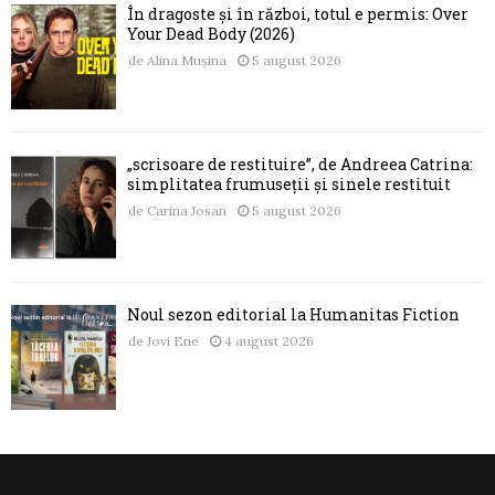
În dragoste și în război, totul e permis: Over
Your Dead Body (2026)
de
Alina Mușina
5 august 2026
„scrisoare de restituire”, de Andreea Catrina:
simplitatea frumuseții și sinele restituit
de
Carina Josan
5 august 2026
Noul sezon editorial la Humanitas Fiction
de
Jovi Ene
4 august 2026