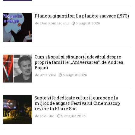
Planeta giganților: La planète sauvage (1973)
de
Dan Romascanu
6 august 2026
Cum să spui și să suporți adevărul despre
propria familie: „Aniversarea”, de Andrea
Bajani
de
Ania Vilal
6 august 2026
Șapte zile dedicate culturii europene la
mijloc de august: Festivalul Cinemascop
revine la Eforie Sud
de
Jovi Ene
5 august 2026