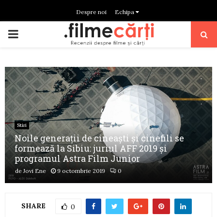
Despre noi
Echipa
PRIMARY
MENU
Stiri
Noile generații de cineaști și cinefili se
formează la Sibiu: juriul AFF 2019 și
programul Astra Film Junior
de
Jovi Ene
9 octombrie 2019
0
SHARE
0