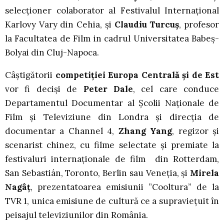
selecționer colaborator al Festivalul Internațional
Karlovy Vary din Cehia, și
Claudiu Turcuș
, profesor
la Facultatea de Film in cadrul Universitatea Babeș-
Bolyai din Cluj-Napoca.
Câștigătorii
competiției Europa Centrală și de Est
vor fi deciși de
Peter Dale
, cel care conduce
Departamentul Documentar al Școlii Naționale de
Film și Televiziune din Londra și direcția de
documentar a Channel 4,
Zhang Yang
, regizor și
scenarist chinez, cu filme selectate și premiate la
festivaluri internaționale de film din Rotterdam,
San Sebastián, Toronto, Berlin sau Veneția, și
Mirela
Nagâț
, prezentatoarea emisiunii ”Cooltura” de la
TVR 1, unica emisiune de cultură ce a supraviețuit în
peisajul televiziunilor din România.