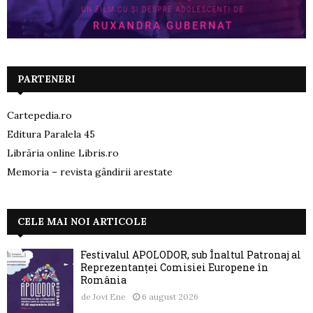
PARTENERI
Cartepedia.ro
Editura Paralela 45
Librăria online Libris.ro
Memoria – revista gândirii arestate
CELE MAI NOI ARTICOLE
Festivalul APOLODOR, sub Înaltul Patronaj al
Reprezentanței Comisiei Europene în
România
de
Jovi Ene
6 august 2026