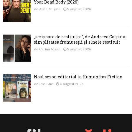
Your Dead Body (2026)
de
Alina Mușina
5 august 2026
„scrisoare de restituire”, de Andreea Catrina:
simplitatea frumuseții și sinele restituit
de
Carina Josan
5 august 2026
Noul sezon editorial la Humanitas Fiction
de
Jovi Ene
4 august 2026