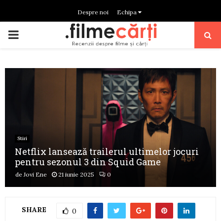
Despre noi
Echipa
PRIMARY
MENU
Stiri
Netflix lansează trailerul ultimelor jocuri
pentru sezonul 3 din Squid Game
de
Jovi Ene
21 iunie 2025
0
SHARE
0