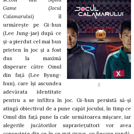
Game
(Jocul
Calamarului)
îl
urmărește pe Gi-hun
(Lee Jung-jae) după ce
și-a pierdut cel mai bun
prieten în joc și a fost
dus la maximă
disperare către Omul
din față (Lee Byung-
hun), care își ascundea
{}
adevărata identitate
pentru a se infiltra în joc. Gi-hun persistă să-și
atingă obiectivul de a pune capăt jocului, în timp ce
Omul din față pune la cale următoarea mișcare, iar
alegerile jucătorilor supraviețuitori vor avea
consecințe din ce în ce mai grave, cu fiecare rundă.