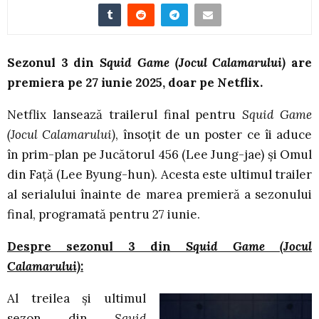
Sezonul 3 din
Squid Game (Jocul Calamarului)
are
premiera pe 27 iunie 2025, doar pe Netflix.
Netflix lansează trailerul final pentru
Squid Game
(Jocul Calamarului)
, însoțit de un poster ce îi aduce
în prim-plan pe Jucătorul 456 (Lee Jung-jae) și Omul
din Față (Lee Byung-hun). Acesta este ultimul trailer
al serialului înainte de marea premieră a sezonului
final, programată pentru 27 iunie.
Despre sezonul 3 din
Squid Game (Jocul
Calamarului):
Al treilea și ultimul
sezon din
Squid