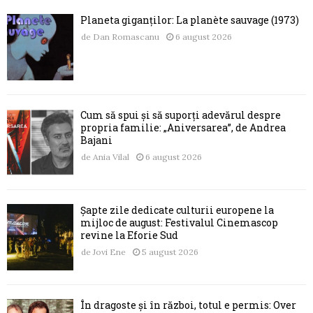
Planeta giganților: La planète sauvage (1973)
de
Dan Romascanu
6 august 2026
Cum să spui și să suporți adevărul despre
propria familie: „Aniversarea”, de Andrea
Bajani
de
Ania Vilal
6 august 2026
Șapte zile dedicate culturii europene la
mijloc de august: Festivalul Cinemascop
revine la Eforie Sud
de
Jovi Ene
5 august 2026
În dragoste și în război, totul e permis: Over