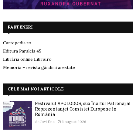
PARTENERI
Cartepedia.ro
Editura Paralela 45
Librăria online Libris.ro
Memoria – revista gândirii arestate
CELE MAI NOI ARTICOLE
Festivalul APOLODOR, sub Înaltul Patronaj al
Reprezentanței Comisiei Europene în
România
de
Jovi Ene
6 august 2026