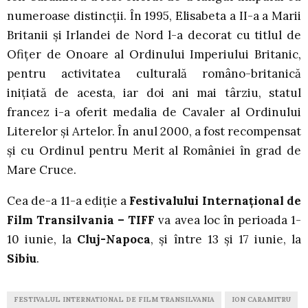
numeroase distincţii. În 1995, Elisabeta a II-a a Marii
Britanii şi Irlandei de Nord l-a decorat cu titlul de
Ofiţer de Onoare al Ordinului Imperiului Britanic,
pentru activitatea culturală româno-britanică
iniţiată de acesta, iar doi ani mai târziu, statul
francez i-a oferit medalia de Cavaler al Ordinului
Literelor şi Artelor. În anul 2000, a fost recompensat
şi cu Ordinul pentru Merit al României în grad de
Mare Cruce.
Cea de-a 11-a ediție a
Festivalului Internațional de
Film Transilvania – TIFF
va avea loc în perioada 1-
10 iunie, la
Cluj-Napoca
, şi între 13 şi 17 iunie, la
Sibiu
.
FESTIVALUL INTERNATIONAL DE FILM TRANSILVANIA
ION CARAMITRU