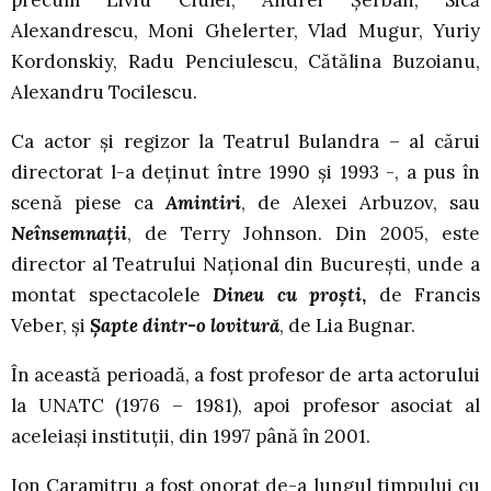
precum Liviu Ciulei, Andrei Şerban, Sică
Alexandrescu, Moni Ghelerter, Vlad Mugur, Yuriy
Kordonskiy, Radu Penciulescu, Cătălina Buzoianu,
Alexandru Tocilescu.
Ca actor şi regizor la Teatrul Bulandra – al cărui
directorat l-a deţinut între 1990 şi 1993 -, a pus în
scenă piese ca
Amintiri
, de Alexei Arbuzov, sau
Neînsemnaţii
, de Terry Johnson. Din 2005, este
director al Teatrului Naţional din Bucureşti, unde a
montat spectacolele
Dineu cu proşti
,
de Francis
Veber, şi
Şapte dintr-o lovitură
, de Lia Bugnar.
În această perioadă, a fost profesor de arta actorului
la UNATC (1976 – 1981), apoi profesor asociat al
aceleiaşi instituţii, din 1997 până în 2001.
Ion Caramitru a fost onorat de-a lungul timpului cu