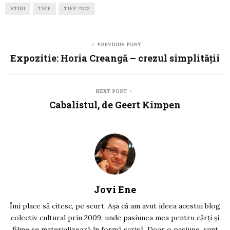
STIRI
TIFF
TIFF 2012
PREVIOUS POST
Expozitie: Horia Creangă – crezul simplităţii
NEXT POST
Cabalistul, de Geert Kimpen
Jovi Ene
Îmi place să citesc, pe scurt. Așa că am avut ideea acestui blog
colectiv cultural prin 2009, unde pasiunea mea pentru cărți și
filme se materializează în formă scrisă. Doar o pasiune, sunt