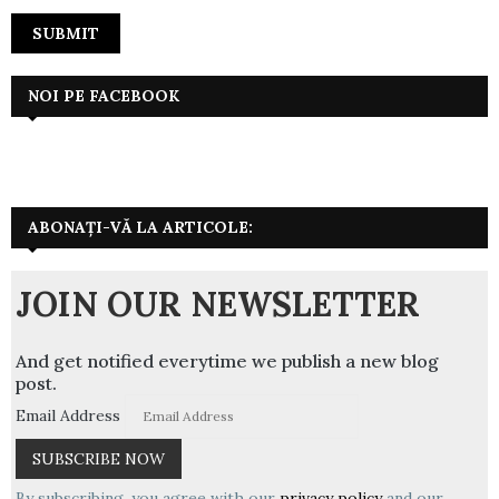
NOI PE FACEBOOK
ABONAȚI-VĂ LA ARTICOLE:
JOIN OUR NEWSLETTER
And get notified everytime we publish a new blog
post.
Email Address
By subscribing, you agree with our
privacy policy
and our