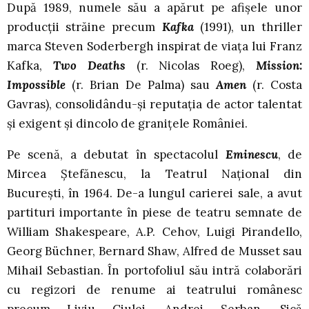
După 1989, numele său a apărut pe afişele unor
producţii străine precum
Kafka
(1991), un thriller
marca Steven Soderbergh inspirat de viaţa lui Franz
Kafka,
Two Deaths
(r. Nicolas Roeg),
Mission:
Impossible
(r. Brian De Palma) sau
Amen
(r. Costa
Gavras), consolidându-şi reputaţia de actor talentat
şi exigent şi dincolo de graniţele României.
Pe scenă, a debutat în spectacolul
Eminescu
, de
Mircea Ştefănescu, la Teatrul Naţional din
Bucureşti, în 1964. De-a lungul carierei sale, a avut
partituri importante în piese de teatru semnate de
William Shakespeare, A.P. Cehov, Luigi Pirandello,
Georg Büchner, Bernard Shaw, Alfred de Musset sau
Mihail Sebastian. În portofoliul său intră colaborări
cu regizori de renume ai teatrului românesc