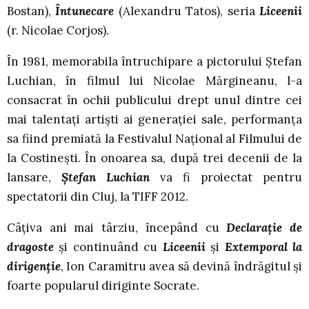
Bostan),
Întunecare
(Alexandru Tatos), seria
Liceenii
(r. Nicolae Corjos).
În 1981, memorabila întruchipare a pictorului Ştefan
Luchian, în filmul lui Nicolae Mărgineanu, l-a
consacrat în ochii publicului drept unul dintre cei
mai talentaţi artişti ai generaţiei sale, performanţa
sa fiind premiată la Festivalul Naţional al Filmului de
la Costineşti. În onoarea sa, după trei decenii de la
lansare,
Ştefan Luchian
va fi proiectat pentru
spectatorii din Cluj, la TIFF 2012.
Câţiva ani mai târziu, începând cu
Declaraţie de
dragoste
şi continuând cu
Liceenii
şi
Extemporal la
dirigenţie
, Ion Caramitru avea să devină îndrăgitul şi
foarte popularul diriginte Socrate.