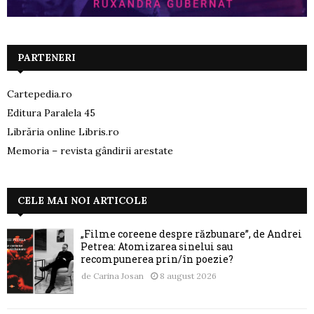
PARTENERI
Cartepedia.ro
Editura Paralela 45
Librăria online Libris.ro
Memoria – revista gândirii arestate
CELE MAI NOI ARTICOLE
„Filme coreene despre răzbunare”, de Andrei
Petrea: Atomizarea sinelui sau
recompunerea prin/în poezie?
de
Carina Josan
8 august 2026