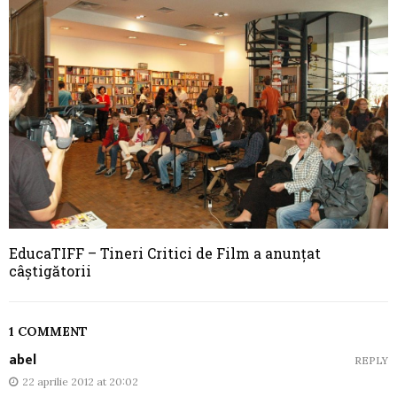
EducaTIFF – Tineri Critici de Film a anunţat
câştigătorii
1 COMMENT
abel
REPLY
22 aprilie 2012 at 20:02