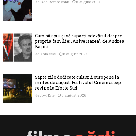
de
Dan Romascanu
6 august 2026
Cum să spui și să suporți adevărul despre
propria familie: „Aniversarea”, de Andrea
Bajani
de
Ania Vilal
6 august 2026
Șapte zile dedicate culturii europene la
mijloc de august: Festivalul Cinemascop
revine la Eforie Sud
de
Jovi Ene
5 august 2026