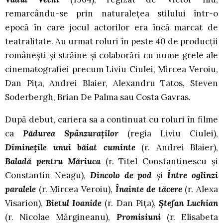
remarcându-se prin naturaleţea stilului într-o
epocă în care jocul actorilor era încă marcat de
teatralitate. Au urmat roluri în peste 40 de producţii
româneşti şi străine şi colaborări cu nume grele ale
cinematografiei precum Liviu Ciulei, Mircea Veroiu,
Dan Piţa, Andrei Blaier, Alexandru Tatos, Steven
Soderbergh, Brian De Palma sau Costa Gavras.
După debut, cariera sa a continuat cu roluri în filme
ca
Pădurea Spânzuraţilor
(regia Liviu Ciulei),
Dimineţile unui băiat cuminte
(r. Andrei Blaier),
Baladă pentru Măriuca
(r. Titel Constantinescu şi
Constantin Neagu),
Dincolo de pod
şi
Între oglinzi
paralele
(r. Mircea Veroiu),
Înainte de tăcere
(r. Alexa
Visarion),
Bietul Ioanide
(r. Dan Piţa),
Ştefan Luchian
(r. Nicolae Mărgineanu),
Promisiuni
(r. Elisabeta