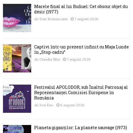
Marele final al lui Buñuel: Cet obscur objet du
désir (1977)
de
Dan Romascanu
7 august 2026
Captivi într-un prezent infinit cu Maja Lunde
în „Stop-cadru”
de
Claudia Nițu
7 august 2026
Festivalul APOLODOR, sub Înaltul Patronaj al
Reprezentanței Comisiei Europene în
România
de
Jovi Ene
6 august 2026
Planeta giganților: La planète sauvage (1973)