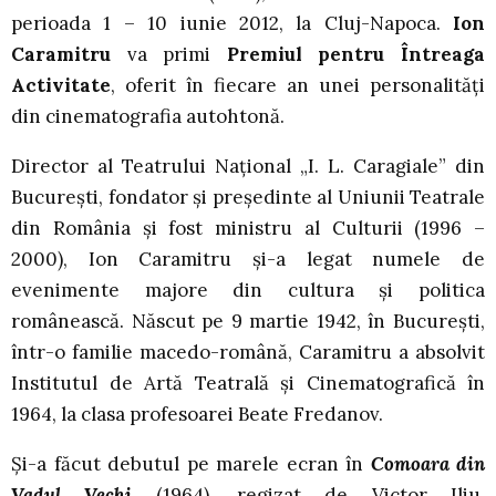
perioada 1
– 10 iunie 2012, la Cluj-Napoca.
Ion
Caramitru
va primi
Premiul pentru Întreaga
Activitate
, oferit în fiecare an unei personalităţi
din cinematografia autohtonă.
Director al Teatrului Naţional „I. L. Caragiale” din
Bucureşti, fondator şi preşedinte al Uniunii Teatrale
din România şi fost ministru al Culturii (1996 –
2000), Ion Caramitru şi-a legat numele de
evenimente majore din cultura şi politica
românească. Născut pe 9 martie 1942, în Bucureşti,
într-o familie macedo-română, Caramitru a absolvit
Institutul de Artă Teatrală şi Cinematografică în
1964, la clasa profesoarei Beate Fredanov.
Şi-a făcut debutul pe marele ecran în
Comoara din
Vadul Vechi
(1964), regizat de Victor Iliu,