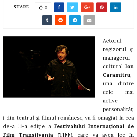
SHARE
0
Actorul,
regizorul şi
managerul
cultural
Ion
Caramitru
,
una dintre
cele mai
active
personalităţ
i din teatrul şi filmul românesc, va fi omagiat la cea
de-a 11-a ediție a
Festivalului Internațional de
Film Transilvania
(TIFF), care va avea loc în