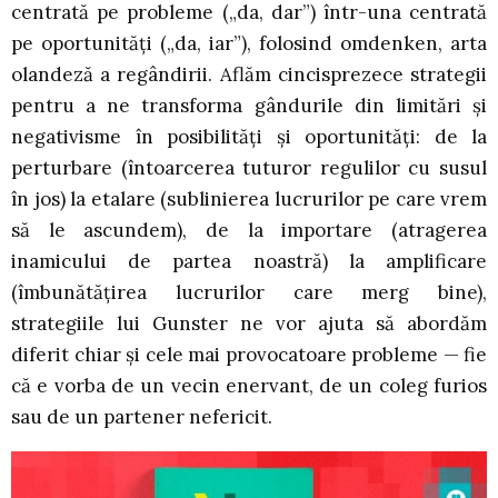
centrată pe probleme („da, dar”) într-una centrată
pe oportunități („da, iar”), folosind omdenken, arta
olandeză a regândirii. Aflăm cincisprezece strategii
pentru a ne transforma gândurile din limitări și
negativisme în posibilități și oportunități: de la
perturbare (întoarcerea tuturor regulilor cu susul
în jos) la etalare (sublinierea lucrurilor pe care vrem
să le ascundem), de la importare (atragerea
inamicului de partea noastră) la amplificare
(îmbunătățirea lucrurilor care merg bine),
strategiile lui Gunster ne vor ajuta să abordăm
diferit chiar și cele mai provocatoare probleme — fie
că e vorba de un vecin enervant, de un coleg furios
sau de un partener nefericit.