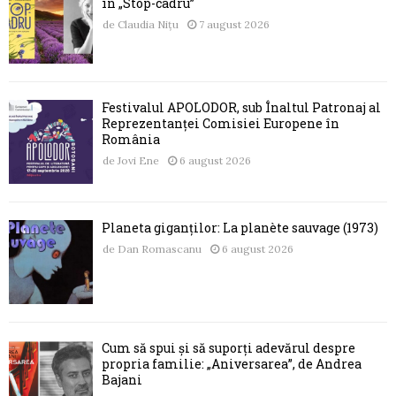
în „Stop-cadru”
de
Claudia Nițu
7 august 2026
Festivalul APOLODOR, sub Înaltul Patronaj al
Reprezentanței Comisiei Europene în
România
de
Jovi Ene
6 august 2026
Planeta giganților: La planète sauvage (1973)
de
Dan Romascanu
6 august 2026
Cum să spui și să suporți adevărul despre
propria familie: „Aniversarea”, de Andrea
Bajani