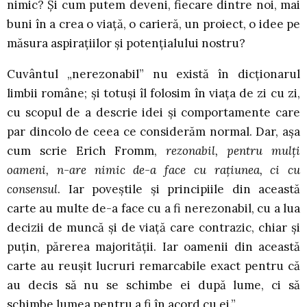
nimic? Și cum putem deveni, fiecare dintre noi, mai
buni în a crea o viață, o carieră, un proiect, o idee pe
măsura aspirațiilor și potențialului nostru?
Cuvântul „nerezonabil” nu există în dicționarul
limbii române; și totuși îl folosim în viața de zi cu zi,
cu scopul de a descrie idei și comportamente care
par dincolo de ceea ce considerăm normal. Dar, așa
cum scrie Erich Fromm,
rezonabil, pentru mulți
oameni, n-are nimic de-a face cu rațiunea, ci cu
consensul
. Iar poveștile și principiile din această
carte au multe de-a face cu a fi nerezonabil, cu a lua
decizii de muncă și de viață care contrazic, chiar și
puțin, părerea majorității. Iar oamenii din această
carte au reușit lucruri remarcabile exact pentru că
au decis să nu se schimbe ei după lume, ci să
schimbe lumea pentru a fi în acord cu ei.”