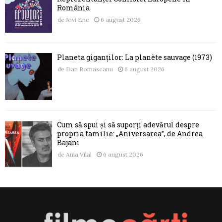
România
de
Jovi Ene
6 august 2026
Planeta giganților: La planète sauvage (1973)
de
Dan Romascanu
6 august 2026
Cum să spui și să suporți adevărul despre
propria familie: „Aniversarea”, de Andrea
Bajani
de
Ania Vilal
6 august 2026