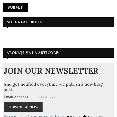
NOI PE FACEBOOK
ABONAȚI-VĂ LA ARTICOLE:
JOIN OUR NEWSLETTER
And get notified everytime we publish a new blog
post.
Email Address
By subscribing, you agree with our
privacy policy
and our