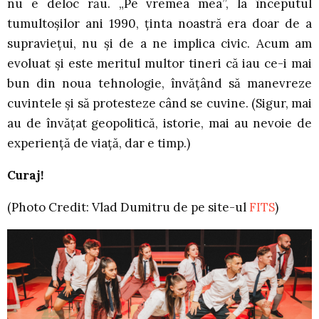
nu e deloc rău. „Pe vremea mea”, la începutul
tumultoșilor ani 1990, ținta noastră era doar de a
supraviețui, nu și de a ne implica civic. Acum am
evoluat și este meritul multor tineri că iau ce-i mai
bun din noua tehnologie, învățând să manevreze
cuvintele și să protesteze când se cuvine. (Sigur, mai
au de învățat geopolitică, istorie, mai au nevoie de
experiență de viață, dar e timp.)
Curaj!
(Photo Credit: Vlad Dumitru de pe site-ul
FITS
)