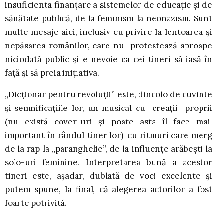
insuficienta finanțare a sistemelor de educație și de
sănătate publică, de la feminism la neonazism. Sunt
multe mesaje aici, inclusiv cu privire la lentoarea și
nepăsarea românilor, care nu protestează aproape
niciodată public și e nevoie ca cei tineri să iasă în
față și să preia inițiativa.
„Dicționar pentru revoluții” este, dincolo de cuvinte
și semnificațiile lor, un musical cu creații proprii
(nu există cover-uri și poate asta îl face mai
important în rândul tinerilor), cu ritmuri care merg
de la rap la „paranghelie”, de la influențe arăbești la
solo-uri feminine. Interpretarea bună a acestor
tineri este, așadar, dublată de voci excelente și
putem spune, la final, că alegerea actorilor a fost
foarte potrivită.