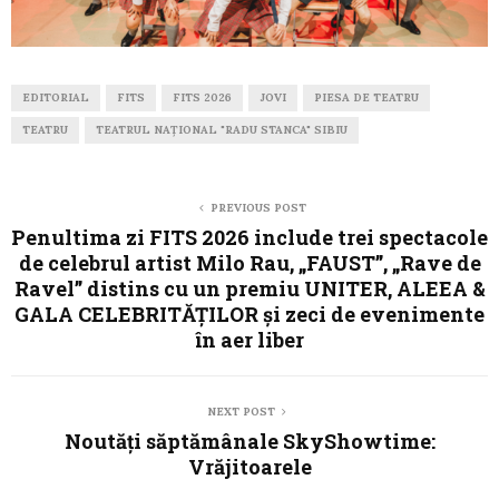
EDITORIAL
FITS
FITS 2026
JOVI
PIESA DE TEATRU
TEATRU
TEATRUL NAŢIONAL "RADU STANCA" SIBIU
PREVIOUS POST
Penultima zi FITS 2026 include trei spectacole
de celebrul artist Milo Rau, „FAUST”, „Rave de
Ravel” distins cu un premiu UNITER, ALEEA &
GALA CELEBRITĂȚILOR și zeci de evenimente
în aer liber
NEXT POST
Noutăți săptămânale SkyShowtime:
Vrăjitoarele