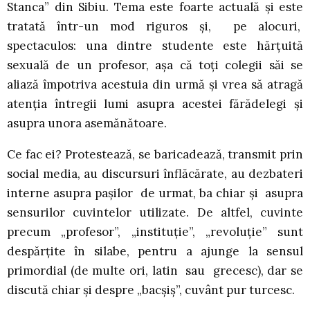
Stanca” din Sibiu. Tema este foarte actuală și este
tratată într-un mod riguros și, pe alocuri,
spectaculos: una dintre studente este hărțuită
sexuală de un profesor, așa că toți colegii săi se
aliază împotriva acestuia din urmă și vrea să atragă
atenția întregii lumi asupra acestei fărădelegi și
asupra unora asemănătoare.
Ce fac ei? Protestează, se baricadează, transmit prin
social media, au discursuri înflăcărate, au dezbateri
interne asupra pașilor de urmat, ba chiar și asupra
sensurilor cuvintelor utilizate. De altfel, cuvinte
precum „profesor”, „instituție”, „revoluție” sunt
despărțite în silabe, pentru a ajunge la sensul
primordial (de multe ori, latin sau grecesc), dar se
discută chiar și despre „bacșiș”, cuvânt pur turcesc.