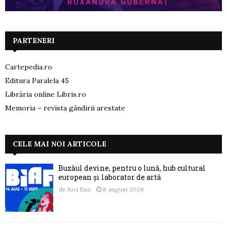
PARTENERI
Cartepedia.ro
Editura Paralela 45
Librăria online Libris.ro
Memoria – revista gândirii arestate
CELE MAI NOI ARTICOLE
Buzăul devine, pentru o lună, hub cultural
european și laborator de artă
de
Jovi Ene
8 august 2026