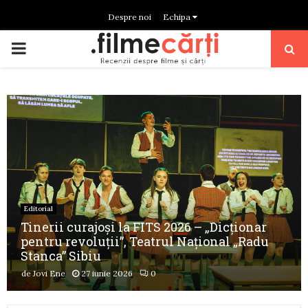
Despre noi
Echipa
PRIMARY
MENU
Editorial
Tinerii curajoși la FITS 2026 – „Dicționar
pentru revoluții”, Teatrul Naţional „Radu
Stanca” Sibiu
de
Jovi Ene
27 iunie 2026
0