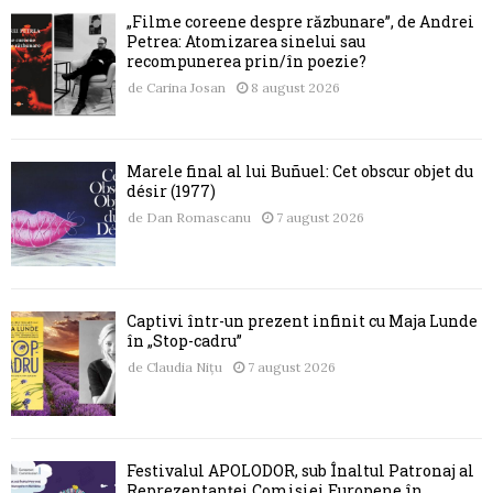
„Filme coreene despre răzbunare”, de Andrei
Petrea: Atomizarea sinelui sau
recompunerea prin/în poezie?
de
Carina Josan
8 august 2026
Marele final al lui Buñuel: Cet obscur objet du
désir (1977)
de
Dan Romascanu
7 august 2026
Captivi într-un prezent infinit cu Maja Lunde
în „Stop-cadru”
de
Claudia Nițu
7 august 2026
Festivalul APOLODOR, sub Înaltul Patronaj al
Reprezentanței Comisiei Europene în