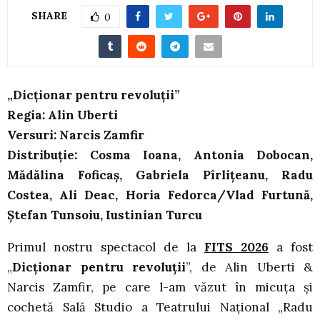
SHARE
0
„Dicționar pentru revoluții”
Regia: Alin Uberti
Versuri: Narcis Zamfir
Distribuție: Cosma Ioana, Antonia Dobocan,
Mădălina Foficaș, Gabriela Pîrlițeanu, Radu
Costea, Ali Deac, Horia Fedorca/Vlad Furtună,
Ştefan Tunsoiu, Iustinian Turcu
Primul nostru spectacol de la
FITS
2026
a fost
„
Dicționar pentru revoluții
”, de Alin Uberti &
Narcis Zamfir, pe care l-am văzut în micuța și
cochetă Sală Studio a Teatrului Național „Radu