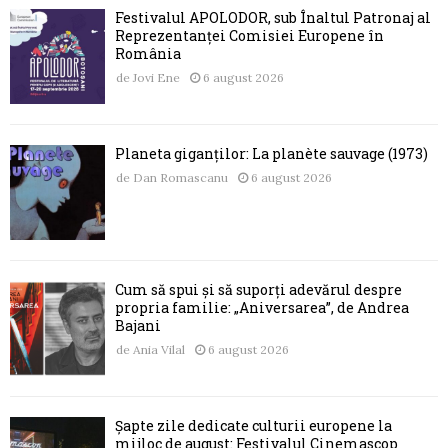
Festivalul APOLODOR, sub Înaltul Patronaj al
Reprezentanței Comisiei Europene în
România
de
Jovi Ene
6 august 2026
Planeta giganților: La planète sauvage (1973)
de
Dan Romascanu
6 august 2026
Cum să spui și să suporți adevărul despre
propria familie: „Aniversarea”, de Andrea
Bajani
de
Ania Vilal
6 august 2026
Șapte zile dedicate culturii europene la
mijloc de august: Festivalul Cinemascop