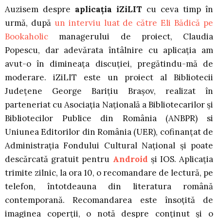
Auzisem despre
aplicația iZiLIT
cu ceva timp în
urmă, după
un interviu luat de către Eli Bădică pe
Bookaholic
managerului de proiect, Claudia
Popescu, dar adevărata întâlnire cu aplicația am
avut-o în dimineața discuției, pregătindu-mă de
moderare. iZiLIT este un proiect al Bibliotecii
Județene George Barițiu Brașov, realizat în
parteneriat cu Asociația Națională a Bibliotecarilor și
Bibliotecilor Publice din România (ANBPR) si
Uniunea Editorilor din România (UER), cofinanțat de
Administrația Fondului Cultural Național și poate
descărcată gratuit pentru
Android
și IOS. Aplicația
trimite zilnic, la ora 10, o recomandare de lectură, pe
telefon, întotdeauna din literatura română
contemporană. Recomandarea este însoțită de
imaginea coperții, o notă despre conținut și o