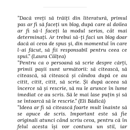
”Dacă vreți să trăiți din literatură, primul
pas ar fi să faceți un blog, după care al doilea
ar fi să-l faceți la modul serios, cât mai
determinați. Ar trebui să-ți faci un blog doar
dacă ai ceva de spus și, din momentul în care
l-ai făcut, să fii responsabil pentru ceea ce
spui.”
(Laura Câlțea)
”Pentru ca o persoană să scrie despre cărți,
primii pașii sunt următorii: să citească, să
citească, să citească și cândva după ce au
citit, citit, citit, să scrie. Și după aceea să
încerce să și rescrie, să nu le arunce în lume
imediat ce au scris. Să le mai lase puțin și să
se întoarcă să le rescrie.”
(Eli Bădică)
”Ideea ar fi să citească foarte mult înainte să
se apuce de scris. Important este să fie
originali atunci când scriu ceva, pentru că în
felul acesta își vor contura un stil, iar