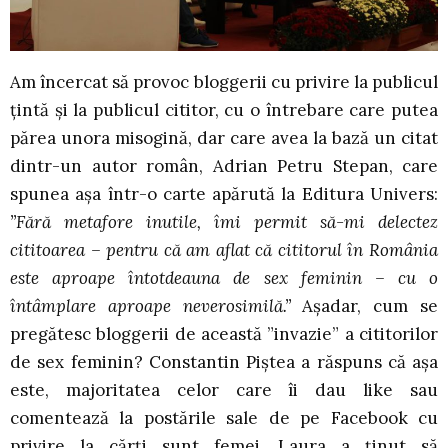
Am încercat să provoc bloggerii cu privire la publicul
țintă și la publicul cititor, cu o întrebare care putea
părea unora misogină, dar care avea la bază un citat
dintr-un autor român, Adrian Petru Stepan, care
spunea așa într-o carte apărută la Editura Univers:
”Fără metafore inutile, îmi permit să-mi delectez
cititoarea – pentru că am aflat că cititorul în România
este aproape întotdeauna de sex feminin – cu o
întâmplare aproape neverosimilă.”
Așadar, cum se
pregătesc bloggerii de această ”invazie” a cititorilor
de sex feminin? Constantin Piștea a răspuns că așa
este, majoritatea celor care îi dau like sau
comentează la postările sale de pe Facebook cu
privire la cărți sunt femei. Laura a ținut să