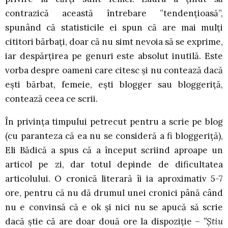
contrazică această întrebare ”tendențioasă”,
spunând că statisticile ei spun că are mai mulți
cititori bărbați, doar că nu simt nevoia să se exprime,
iar despărțirea pe genuri este absolut inutilă. Este
vorba despre oameni care citesc și nu contează dacă
ești bărbat, femeie, ești blogger sau bloggeriță,
contează ceea ce scrii.
În privința timpului petrecut pentru a scrie pe blog
(cu paranteza că ea nu se consideră a fi bloggeriță),
Eli Bădică a spus că a început scriind aproape un
articol pe zi, dar totul depinde de dificultatea
articolului. O cronică literară îi ia aproximativ 5-7
ore, pentru că nu dă drumul unei cronici până când
nu e convinsă că e ok și nici nu se apucă să scrie
dacă știe că are doar două ore la dispoziție –
”Știu