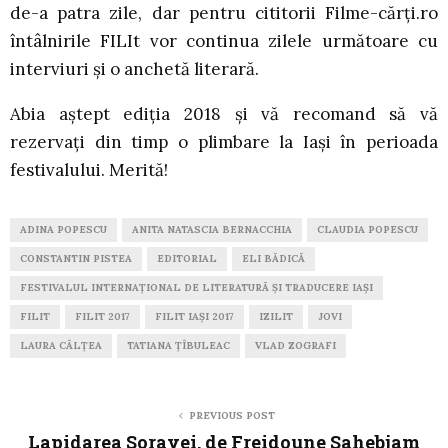
de-a patra zile, dar pentru cititorii Filme-cărți.ro
întâlnirile FILIt vor continua zilele următoare cu
interviuri și o anchetă literară.
Abia aștept ediția 2018 și vă recomand să vă
rezervați din timp o plimbare la Iași în perioada
festivalului. Merită!
ADINA POPESCU
ANITA NATASCIA BERNACCHIA
CLAUDIA POPESCU
CONSTANTIN PISTEA
EDITORIAL
ELI BĂDICĂ
FESTIVALUL INTERNAȚIONAL DE LITERATURĂ ȘI TRADUCERE IAȘI
FILIT
FILIT 2017
FILIT IAȘI 2017
IZILIT
JOVI
LAURA CÂLȚEA
TATIANA ȚÎBULEAC
VLAD ZOGRAFI
PREVIOUS POST
Lapidarea Sorayei, de Freidoune Sahebjam