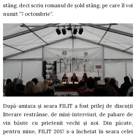
stâng, deci scriu romanul de șold stâng, pe care îl voi
numit ”7 octombrie”.
După-amiaza și seara FILIT a fost prilej de discuții
literare restrânse, de mini-interviuri, de pahare de
vin băute cu prietenii vechi și noi. Din păcate,
pentru mine, FILIT 2017 s-a încheiat în seara celei