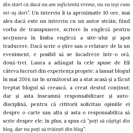
din start că dacă nu am suficientă vreme, nu va ieși cum
mi-aș dori”.
Un interviu îi ia aproximativ 10 ore, mai
ales dacă este un interviu cu un autor străin, fiind
vorba de transpunere, scriere în engleză pentru
secțiunea în limba engleză a site-ului și apoi
traducere. Dacă scrie o știre sau o relatare de la un
eveniment, e posibil să se încadreze într-o oră,
două-trei. Laura a adăugat la cele spuse de Eli
câteva lucruri din experiența proprie: a lansat blogul
în mai 2014, iar în următorul an a stat acasă și a făcut
treptat blogul să crească, a creat destul conținut;
dar și asta înseamnă responsabilizare și auto-
disciplină, pentru că cititorii solicitau opiniile ei
despre o carte sau alta și asta o responsabiliza să
scrie despre ele; în plus, a spus că
”poți să câștigi din
blog, dar nu poți să trăiești din blog”
.