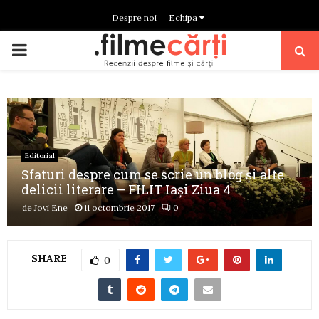
Despre noi
Echipa
PRIMARY
MENU
Editorial
Sfaturi despre cum se scrie un blog și alte
delicii literare – FILIT Iași Ziua 4
de
Jovi Ene
11 octombrie 2017
0
SHARE
0