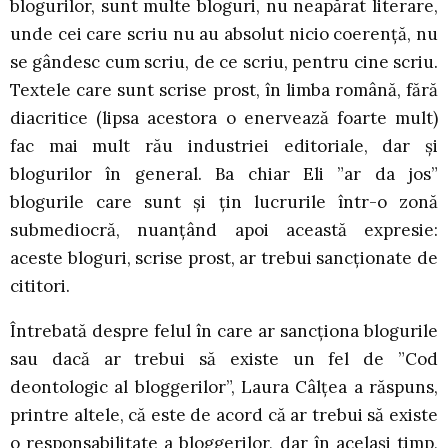
blogurilor, sunt multe bloguri, nu neapărat literare,
unde cei care scriu nu au absolut nicio coerență, nu
se gândesc cum scriu, de ce scriu, pentru cine scriu.
Textele care sunt scrise prost, în limba română, fără
diacritice (lipsa acestora o enervează foarte mult)
fac mai mult rău industriei editoriale, dar și
blogurilor în general. Ba chiar Eli ”ar da jos”
blogurile care sunt și țin lucrurile într-o zonă
submediocră, nuanțând apoi această expresie:
aceste bloguri, scrise prost, ar trebui sancționate de
cititori.
Întrebată despre felul în care ar sancționa blogurile
sau dacă ar trebui să existe un fel de ”Cod
deontologic al bloggerilor”, Laura Câlțea a răspuns,
printre altele, că este de acord că ar trebui să existe
o responsabilitate a bloggerilor, dar în același timp,