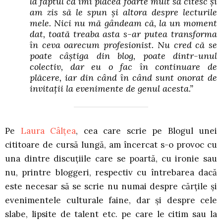
la faptul că îmi plăcea foarte mult să citesc și
am zis să le spun și altora despre lecturile
mele. Nici nu mă gândeam că, la un moment
dat, toată treaba asta s-ar putea transforma
în ceva oarecum profesionist. Nu cred că se
poate câștiga din blog, poate dintr-unul
colectiv, dar eu o fac în continuare de
plăcere, iar din când în când sunt onorat de
invitații la evenimente de genul acesta.”
Pe
Laura Câlțea
, cea care scrie pe Blogul unei
cititoare de cursă lungă, am încercat s-o provoc cu
una dintre discuțiile care se poartă, cu ironie sau
nu, printre bloggeri, respectiv cu întrebarea dacă
este necesar să se scrie nu numai despre cărțile și
evenimentele culturale faine, dar și despre cele
slabe, lipsite de talent etc. pe care le citim sau la