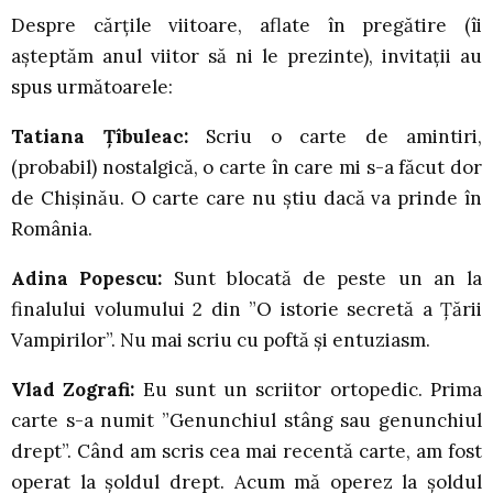
Despre cărțile viitoare, aflate în pregătire (îi
așteptăm anul viitor să ni le prezinte), invitații au
spus următoarele:
Tatiana Țîbuleac:
Scriu o carte de amintiri,
(probabil) nostalgică, o carte în care mi s-a făcut dor
de Chișinău. O carte care nu știu dacă va prinde în
România.
Adina Popescu:
Sunt blocată de peste un an la
finalului volumului 2 din ”O istorie secretă a Ţării
Vampirilor”. Nu mai scriu cu poftă și entuziasm.
Vlad Zografi:
Eu sunt un scriitor ortopedic. Prima
carte s-a numit ”Genunchiul stâng sau genunchiul
drept”. Când am scris cea mai recentă carte, am fost
operat la șoldul drept. Acum mă operez la șoldul