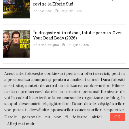
revine la Eforie Sud
de
Jovi Ene
5 august 2026
În dragoste și în război, totul e permis: Over
Your Dead Body (2026)
de
Alina Mușina
5 august 2026
„scrisoare de restituire”, de Andreea Catrina:
Acest site folosește cookie-uri pentru a oferi servicii, pentru
simplitatea frumuseții și sinele restituit
a personaliza anunțuri și pentru a analiza traficul. Dacă folosiți
de
Carina Josan
5 august 2026
acest site, sunteți de acord cu utilizarea cookie-urilor. Filme-
carti.ro prelucrează datele cu caracter personal furnizate de
voi în cadrul înscrierilor la concursurile organizate pe blog, în
scopul desemnării câștigătorilor. Doar datele câștigătorilor
vor putea fi dezvăluite sponsorilor concursurilor respective.
Noul sezon editorial la Humanitas Fiction
Datele personale nu vor fi folosite altfel.
OK
de
Jovi Ene
4 august 2026
Aflați mai mult