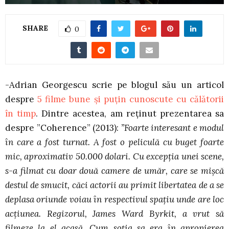
SHARE
0
-Adrian Georgescu scrie pe blogul său un articol
despre
5 filme bune și puțin cunoscute cu călătorii
în timp
. Dintre acestea, am reținut prezentarea sa
despre ”Coherence” (2013):
”Foarte interesant e modul
în care a fost turnat. A fost o peliculă cu buget foarte
mic, aproximativ 50.000 dolari. Cu excepția unei scene,
s-a filmat cu doar două camere de umăr, care se mișcă
destul de smucit, căci actorii au primit libertatea de a se
deplasa oriunde voiau în respectivul spațiu unde are loc
acțiunea. Regizorul, James Ward Byrkit, a vrut să
filmeze la el acasă. Cum soția sa era în apropierea