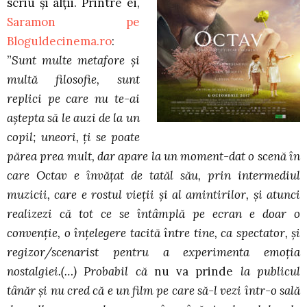
scriu și alții. Printre ei,
Saramon pe
Bloguldecinema.ro
:
”
Sunt multe metafore și
multă filosofie, sunt
replici pe care nu te-ai
aștepta să le auzi de la un
copil; uneori, ți se poate
părea prea mult, dar apare la un moment-dat o scenă în
care Octav e învățat de tatăl său, prin intermediul
muzicii, care e rostul vieții și al amintirilor, și atunci
realizezi că tot ce se întâmplă pe ecran e doar o
convenție, o înțelegere tacită între tine, ca spectator, și
regizor/scenarist pentru a experimenta emoția
nostalgiei.(…) Probabil că
nu va prinde
la publicul
tânăr și nu cred că e un film pe care să-l vezi într-o sală