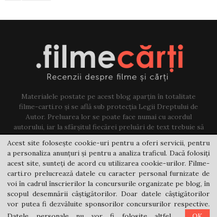
Materialele postate pe acest blog aparțin în totalitate
filme-carti.ro și se află sub protecția Legii Dreptului de
Autor. Preluarea lor se poate face numai cu acordul
autorului, iar la sfârșitul fiecărei preluări de text trebuie să
existe un link către acest blog.
Acest site folosește cookie-uri pentru a oferi servicii, pentru
a personaliza anunțuri și pentru a analiza traficul. Dacă folosiți
Contact us:
jovi@filme-carti.ro
acest site, sunteți de acord cu utilizarea cookie-urilor. Filme-
carti.ro prelucrează datele cu caracter personal furnizate de
voi în cadrul înscrierilor la concursurile organizate pe blog, în
scopul desemnării câștigătorilor. Doar datele câștigătorilor
vor putea fi dezvăluite sponsorilor concursurilor respective.
Datele personale nu vor fi folosite altfel.
OK