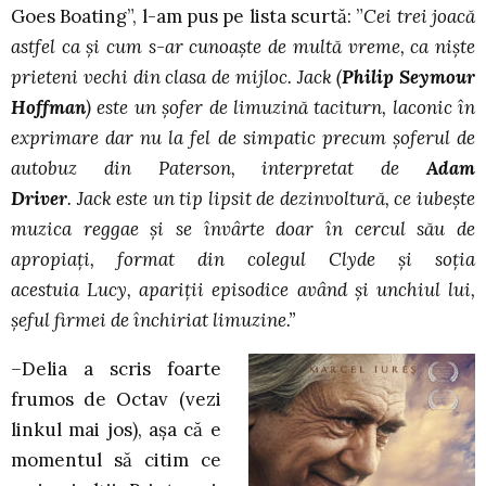
Goes Boating”, l-am pus pe lista scurtă: ”
Cei trei joacă
astfel ca și cum s-ar cunoaște de multă vreme, ca niște
prieteni vechi din clasa de mijloc. Jack (
Philip Seymour
Hoffman
) este un şofer de limuzină taciturn, laconic în
exprimare dar nu la fel de simpatic precum șoferul de
autobuz din Paterson, interpretat de
Adam
Driver
. Jack este un tip lipsit de dezinvoltură, ce iubeşte
muzica reggae şi se învârte doar în cercul său de
apropiaţi, format din colegul Clyde şi soţia
acestuia Lucy, apariții episodice având și unchiul lui,
șeful firmei de închiriat limuzine.”
–
Delia a scris foarte
frumos de Octav (vezi
linkul mai jos), așa că e
momentul să citim ce