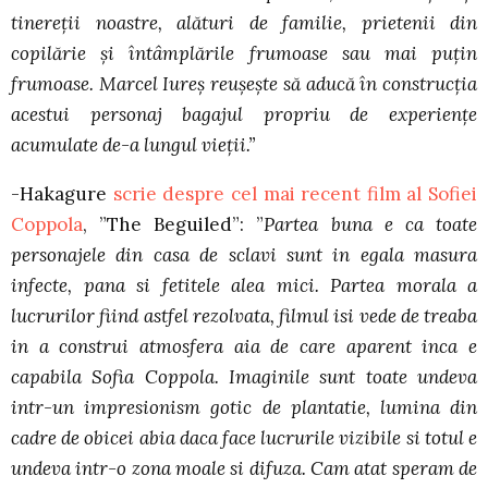
tinereții noastre, alături de familie, prietenii din
copilărie și întâmplările frumoase sau mai puțin
frumoase. Marcel Iureș reușește să aducă în construcția
acestui personaj bagajul propriu de experiențe
acumulate de-a lungul vieții.”
-Hakagure
scrie despre cel mai recent film al Sofiei
Coppola
, ”The Beguiled”: ”
Partea buna e ca toate
personajele din casa de sclavi sunt in egala masura
infecte, pana si fetitele alea mici. Partea morala a
lucrurilor fiind astfel rezolvata, filmul isi vede de treaba
in a construi atmosfera aia de care aparent inca e
capabila Sofia Coppola. Imaginile sunt toate undeva
intr-un impresionism gotic de plantatie, lumina din
cadre de obicei abia daca face lucrurile vizibile si totul e
undeva intr-o zona moale si difuza. Cam atat speram de