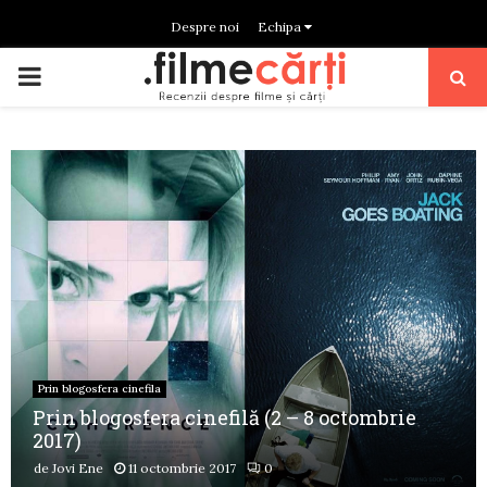
Despre noi
Echipa
PRIMARY
MENU
Prin blogosfera cinefila
Prin blogosfera cinefilă (2 – 8 octombrie
2017)
de
Jovi Ene
11 octombrie 2017
0