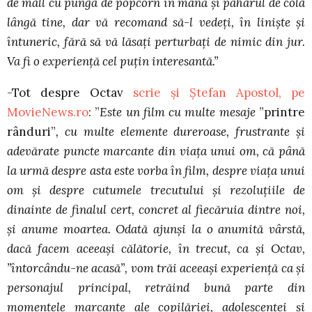
de mall cu punga de popcorn în mână și paharul de cola
lângă tine, dar vă recomand să-l vedeți, în liniște și
întuneric, fără să vă lăsați perturbați de nimic din jur.
Va fi o experiență cel puțin interesantă.”
-Tot despre Octav
scrie și Ștefan Apostol, pe
MovieNews.ro
: ”
Este un film cu multe mesaje
”printre
rânduri”
, cu multe elemente dureroase, frustrante și
adevărate puncte marcante din viața unui om, că până
la urmă despre asta este vorba în film, despre viața unui
om și despre cutumele trecutului și rezoluțiile de
dinainte de finalul cert, concret al fiecăruia dintre noi,
și anume moartea. Odată ajunși la o anumită vârstă,
dacă facem aceeași călătorie, în trecut, ca și Octav,
”întorcându-ne acasă”, vom trăi aceeași experiență ca și
personajul principal, retrăind bună parte din
momentele marcante ale copilăriei, adolescenței și