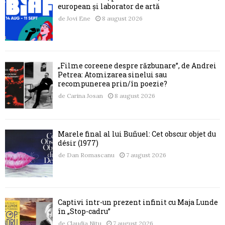
european și laborator de artă
de
Jovi Ene
8 august 2026
„Filme coreene despre răzbunare”, de Andrei
Petrea: Atomizarea sinelui sau
recompunerea prin/în poezie?
de
Carina Josan
8 august 2026
Marele final al lui Buñuel: Cet obscur objet du
désir (1977)
de
Dan Romascanu
7 august 2026
Captivi într-un prezent infinit cu Maja Lunde
în „Stop-cadru”
de
Claudia Nițu
7 august 2026