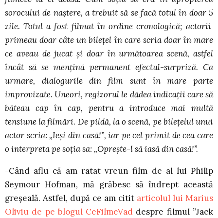
sorocului de naștere, a trebuit să se facă totul în doar 5
zile. Totul a fost filmat în ordine cronologică; actorii
primeau doar câte un bilețel în care scria doar în mare
ce aveau de jucat și doar în următoarea scenă, astfel
încât să se mențină permanent efectul-surpriză. Ca
urmare, dialogurile din film sunt în mare parte
improvizate. Uneori, regizorul le dădea indicații care să
băteau cap în cap, pentru a introduce mai multă
tensiune la filmări. De pildă, la o scenă, pe bilețelul unui
actor scria: „Ieși din casă!”, iar pe cel primit de cea care
o interpreta pe soția sa: „Oprește-l să iasă din casă!”.
-Când aflu că am ratat vreun film de-al lui Philip
Seymour Hofman, mă grăbesc să îndrept această
greșeală. Astfel, după ce am citit
articolul lui Marius
Oliviu de pe blogul CeFilmeVad
despre filmul ”Jack