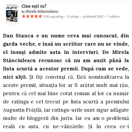
Dan Stanca e un nume ceva mai cunoscut, din
garda veche, e însă un scriitor care nu se vinde,
el însuși admite asta în interviuri. De Mirela
Stănciulescu recunosc că nu am auzit până la
lista scurtă a acestor premii. După cum se vede,
nici alții.
Și fiți convinși că, fără nominalizarea la
aceste premii, situația lor ar fi arătat mult mai rău,
pentru că cel mai bine cotat roman al lor ca număr
de ratings e cel trecut pe lista scurtă a premiului
Augustin Frățilă, iar ratings-urile sunt sigur adăgate
multe de bloggerii din juriu. Iar eu am o problemă
reală cu asta, cu ne-vânzările. Și în ceea ce-i