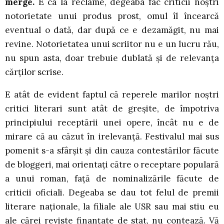
merge.
E ca la reclame, degeaba fac criticii noștri
notorietate unui produs prost, omul îl încearcă
eventual o dată, dar după ce e dezamăgit, nu mai
revine. Notorietatea unui scriitor nu e un lucru rău,
nu spun asta, doar trebuie dublată și de relevanța
cărților scrise.
E atât de evident faptul că reperele marilor noștri
critici literari sunt atât de greșite, de împotriva
principiului receptării unei opere, încât nu e de
mirare că au căzut în irelevanță. Festivalul mai sus
pomenit s-a sfârșit și din cauza contestărilor făcute
de bloggeri, mai orientați către o receptare populară
a unui roman, față de nominalizările făcute de
criticii oficiali. Degeaba se dau tot felul de premii
literare naționale, la filiale ale USR sau mai stiu eu
ale cărei reviste finanțate de stat, nu contează. Vă