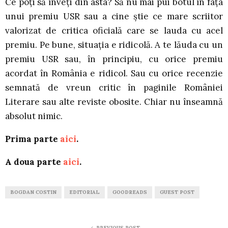
Ce poți să înveți din asta? Să nu mai pui botul în fața
unui premiu USR sau a cine știe ce mare scriitor
valorizat de critica oficială care se lauda cu acel
premiu. Pe bune, situația e ridicolă. A te lăuda cu un
premiu USR sau, în principiu, cu orice premiu
acordat în România e ridicol. Sau cu orice recenzie
semnată de vreun critic în paginile României
Literare sau alte reviste obosite. Chiar nu înseamnă
absolut nimic.
Prima parte
aici
.
A doua parte
aici
.
BOGDAN COSTIN
EDITORIAL
GOODREADS
GUEST POST
PREVIOUS POST