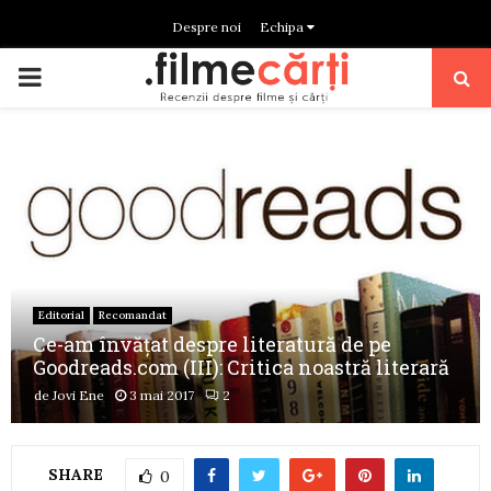
Despre noi
Echipa
PRIMARY
MENU
Editorial
Recomandat
Ce-am învățat despre literatură de pe
Goodreads.com (III): Critica noastră literară
de
Jovi Ene
3 mai 2017
2
SHARE
0