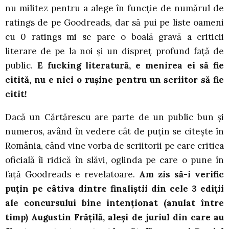
nu militez pentru a alege în funcție de numărul de
ratings de pe Goodreads, dar să pui pe liste oameni
cu 0 ratings mi se pare o boală gravă a criticii
literare de pe la noi și un dispreț profund față de
public.
E fucking literatură, e menirea ei să fie
citită, nu e nici o rușine pentru un scriitor să fie
citit!
Dacă un Cărtărescu are parte de un public bun și
numeros, având în vedere cât de puțin se citește în
România, când vine vorba de scriitorii pe care critica
oficială îi ridică în slăvi, oglinda pe care o pune în
față Goodreads e revelatoare.
Am zis să-i verific
puțin pe câtiva dintre finaliștii din cele 3 ediții
ale concursului bine intenționat (anulat între
timp) Augustin Frățilă, aleși de juriul din care au