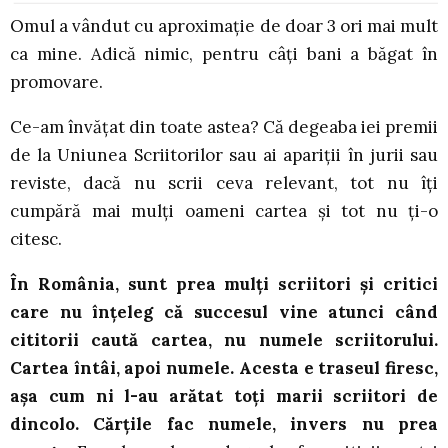
Omul a vândut cu aproximație de doar 3 ori mai mult
ca mine. Adică nimic, pentru câți bani a băgat în
promovare.
Ce-am învățat din toate astea? Că degeaba iei premii
de la Uniunea Scriitorilor sau ai apariții în jurii sau
reviste, dacă nu scrii ceva relevant, tot nu îți
cumpără mai mulți oameni cartea și tot nu ți-o
citesc.
În România, sunt prea mul
ț
i scriitori și critici
care nu înțeleg că succesul vine atunci când
cititorii caută cartea, nu numele scriitorului.
Cartea întâi, apoi numele. Acesta e traseul firesc,
așa cum ni l-au arătat toți marii scriitori de
dincolo. Cărțile fac numele, invers nu prea