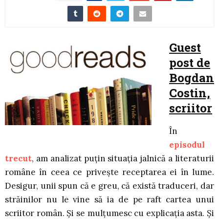
Guest
post de
Bogdan
Costin,
scriitor
În
episodul
trecut
, am analizat puțin situația jalnică a literaturii
române în ceea ce priveşte receptarea ei în lume.
Desigur, unii spun că e greu, că există traduceri, dar
străinilor nu le vine să ia de pe raft cartea unui
scriitor român. Şi se mulțumesc cu explicația asta. Şi