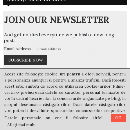
JOIN OUR NEWSLETTER
And get notified everytime we publish a new blog
post.
Email Address
By subscribing, you agree with our
privacy policy
and our
Acest site folosește cookie-uri pentru a oferi servicii, pentru
terms of service.
a personaliza anunțuri și pentru a analiza traficul. Dacă folosiți
acest site, sunteți de acord cu utilizarea cookie-urilor. Filme-
carti.ro prelucrează datele cu caracter personal furnizate de
voi în cadrul înscrierilor la concursurile organizate pe blog, în
scopul desemnării câștigătorilor. Doar datele câștigătorilor
vor putea fi dezvăluite sponsorilor concursurilor respective.
Datele personale nu vor fi folosite altfel.
OK
Aflați mai mult