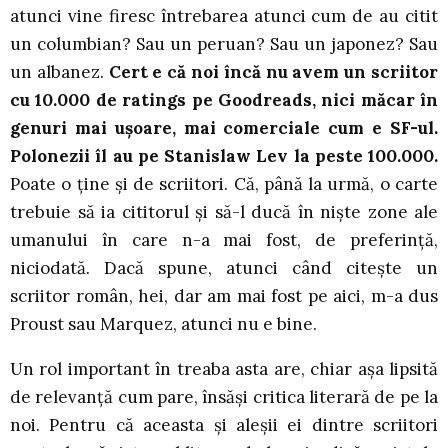
atunci vine firesc întrebarea atunci cum de au citit
un columbian? Sau un peruan? Sau un japonez? Sau
un albanez.
Cert e că noi încă nu avem un scriitor
cu 10.000 de ratings pe Goodreads, nici măcar în
genuri mai uşoare, mai comerciale cum e SF-ul.
Polonezii îl au pe Stanislaw Lev la peste 100.000.
Poate o ține şi de scriitori. Că, până la urmă, o carte
trebuie să ia cititorul şi să-l ducă în nişte zone ale
umanului în care n-a mai fost, de preferință,
niciodată. Dacă spune, atunci când citeşte un
scriitor român, hei, dar am mai fost pe aici, m-a dus
Proust sau Marquez, atunci nu e bine.
Un rol important în treaba asta are, chiar aşa lipsită
de relevanță cum pare, însăşi critica literară de pe la
noi. Pentru că aceasta şi aleşii ei dintre scriitori