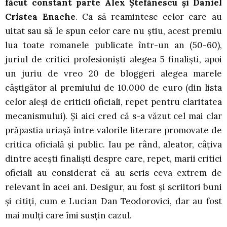
făcut constant parte Alex Ștefănescu și Daniel
Cristea Enache
. Ca să reamintesc celor care au
uitat sau să le spun celor care nu știu, acest premiu
lua toate romanele publicate într-un an (50-60),
juriul de critici profesioniști alegea 5 finaliști, apoi
un juriu de vreo 20 de bloggeri alegea marele
câștigător al premiului de 10.000 de euro (din lista
celor aleși de criticii oficiali, repet pentru claritatea
mecanismului). Și aici cred că s-a văzut cel mai clar
prăpastia uriașă între valorile literare promovate de
critica oficială și public. Iau pe rând, aleator, câțiva
dintre acești finaliști despre care, repet, marii critici
oficiali au considerat că au scris ceva extrem de
relevant în acei ani. Desigur, au fost și scriitori buni
și citiți, cum e Lucian Dan Teodorovici, dar au fost
mai mulți care îmi susțin cazul.