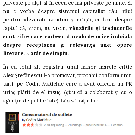
privește pe alții, și în ceea ce mă privește pe mine. Și
nu e vorba despre sistemul capitalist rău! rău!
pentru adevărații scriitori și artiști, ci doar despre
faptul că, vrem, nu vrem,
vânzările și traducerile
sunt cifre care vorbesc dincolo de orice îndoială
despre receptarea și relevanța unei opere
literare. E atât de simplu.
În cu totul alt registru, unul minor, marele critic
Alex Ștefănescu l-a promovat, probabil conform unui
tarif, pe Codin Maticiuc care a avut oricum un PR
uriaș plătit de el însuși (știu că a colaborat și cu o
agenție de publicitate). Iată situația lui: