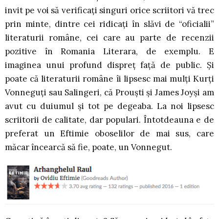
invit pe voi să verificați singuri orice scriitori vă trec
prin minte, dintre cei ridicați în slăvi de “oficialii”
literaturii române, cei care au parte de recenzii
pozitive în Romania Literara, de exemplu. E
imaginea unui profund dispreț față de public. Și
poate că literaturii române îi lipsesc mai mulți Kurți
Vonneguți sau Salingeri, că Prouști și James Joyși am
avut cu duiumul și tot pe degeaba. La noi lipsesc
scriitorii de calitate, dar populari. Întotdeauna e de
preferat un Eftimie oboselilor de mai sus, care
măcar încearcă să fie, poate, un Vonnegut.