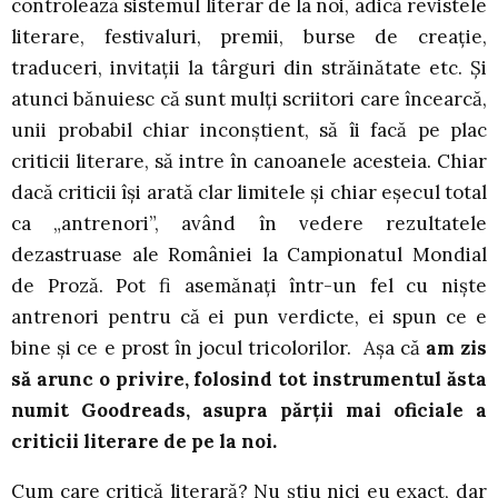
controlează sistemul literar de la noi, adică revistele
literare, festivaluri, premii, burse de creație,
traduceri, invitații la târguri din străinătate etc. Şi
atunci bănuiesc că sunt mulți scriitori care încearcă,
unii probabil chiar inconştient, să îi facă pe plac
criticii literare, să intre în canoanele acesteia. Chiar
dacă criticii îşi arată clar limitele şi chiar eşecul total
ca „antrenori”, având în vedere rezultatele
dezastruase ale României la Campionatul Mondial
de Proză. Pot fi asemănați într-un fel cu nişte
antrenori pentru că ei pun verdicte, ei spun ce e
bine şi ce e prost în jocul tricolorilor. Aşa că
am zis
să arunc o privire, folosind tot instrumentul ăsta
numit Goodreads, asupra părții mai oficiale a
criticii literare de pe la noi.
Cum care critică literară? Nu știu nici eu exact, dar