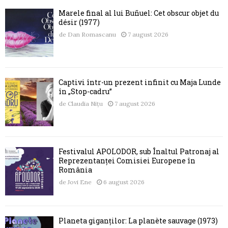
Marele final al lui Buñuel: Cet obscur objet du
désir (1977)
de
Dan Romascanu
7 august 2026
Captivi într-un prezent infinit cu Maja Lunde
în „Stop-cadru”
de
Claudia Nițu
7 august 2026
Festivalul APOLODOR, sub Înaltul Patronaj al
Reprezentanței Comisiei Europene în
România
de
Jovi Ene
6 august 2026
Planeta giganților: La planète sauvage (1973)