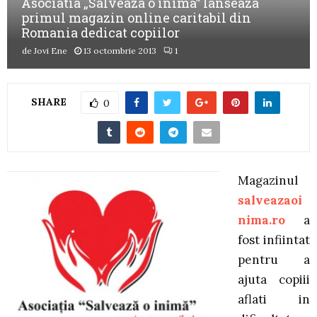
Asociatia „Salveaza o inima” lanseaza
primul magazin online caritabil din
Romania dedicat copiilor
de
Jovi Ene
13 octombrie 2013
1
SHARE
0
Magazinul
salveazaoi
nima.ro
a
fost infiintat
pentru a
ajuta copiii
aflati in