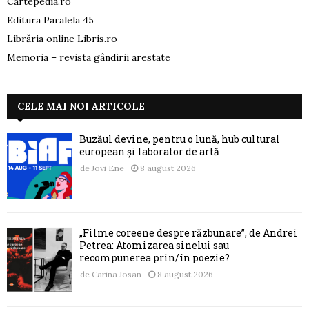
Cartepedia.ro
Editura Paralela 45
Librăria online Libris.ro
Memoria – revista gândirii arestate
CELE MAI NOI ARTICOLE
Buzăul devine, pentru o lună, hub cultural
european și laborator de artă
de
Jovi Ene
8 august 2026
„Filme coreene despre răzbunare”, de Andrei
Petrea: Atomizarea sinelui sau
recompunerea prin/în poezie?
de
Carina Josan
8 august 2026