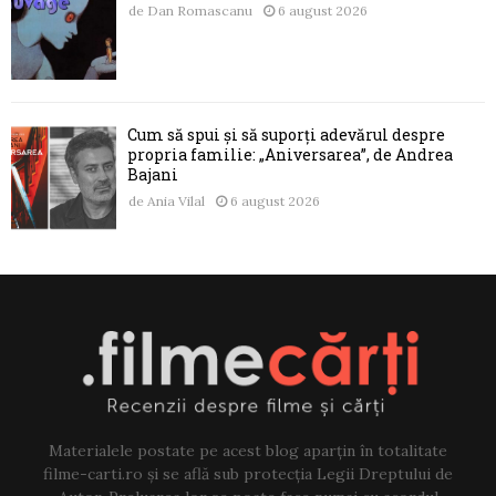
de
Dan Romascanu
6 august 2026
Cum să spui și să suporți adevărul despre
propria familie: „Aniversarea”, de Andrea
Bajani
de
Ania Vilal
6 august 2026
Materialele postate pe acest blog aparțin în totalitate
filme-carti.ro și se află sub protecția Legii Dreptului de