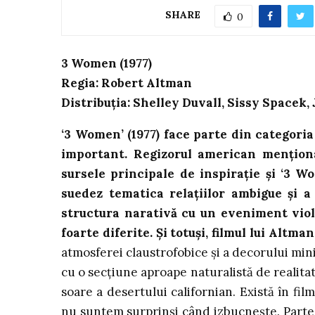
SHARE
0
3 Women (1977)
Regia: Robert Altman
Distribuția: Shelley Duvall, Sissy Spacek,
‘3 Women’ (1977) face parte din categoria
important. Regizorul american mențion
sursele principale de inspirație și ‘3 W
suedez tematica relațiilor ambigue și a 
structura narativă cu un eveniment viol
foarte diferite. Și totuși, filmul lui Altm
atmosferei claustrofobice și a decorului mini
cu o secțiune aproape naturalistă de realitat
soare a desertului californian. Există în fil
nu suntem surprinși când izbucnește. Partea