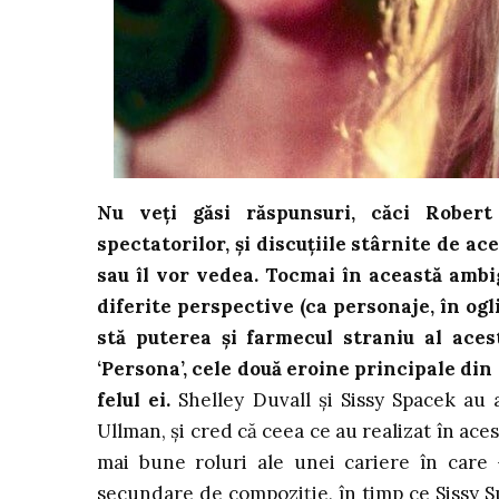
Nu veți găsi răspunsuri, căci Rober
spectatorilor, și discuțiile stârnite de ac
sau îl vor vedea. Tocmai în această ambi
diferite perspective (ca personaje, în ogl
stă puterea și farmecul straniu al aces
‘Persona’, cele două eroine principale din 
felul ei.
Shelley Duvall și Sissy Spacek au
Ullman, și cred că ceea ce au realizat în ace
mai bune roluri ale unei cariere în care 
secundare de compoziție, în timp ce Sissy S