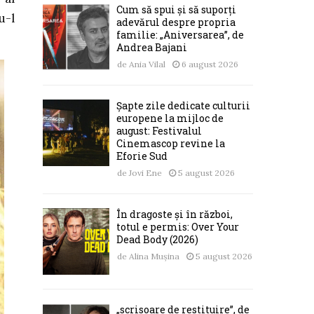
Cum să spui și să suporți
u-l
adevărul despre propria
familie: „Aniversarea”, de
Andrea Bajani
de
Ania Vilal
6 august 2026
Șapte zile dedicate culturii
europene la mijloc de
august: Festivalul
Cinemascop revine la
Eforie Sud
de
Jovi Ene
5 august 2026
În dragoste și în război,
totul e permis: Over Your
Dead Body (2026)
de
Alina Mușina
5 august 2026
„scrisoare de restituire”, de