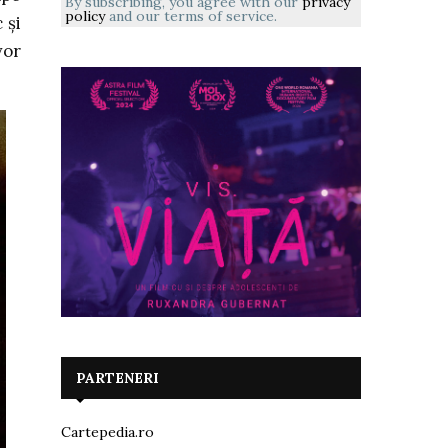
By subscribing, you agree with our
privacy
policy
and our terms of service.
 și
vor
PARTENERI
Cartepedia.ro