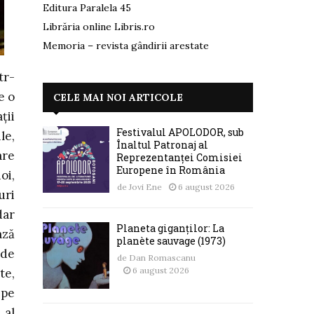
Editura Paralela 45
Librăria online Libris.ro
Memoria – revista gândirii arestate
tr-
e o
CELE MAI NOI ARTICOLE
ții
Festivalul APOLODOR, sub
le,
Înaltul Patronaj al
are
Reprezentanței Comisiei
Europene în România
oi,
de
Jovi Ene
6 august 2026
uri
dar
Planeta giganților: La
ază
planète sauvage (1973)
 de
de
Dan Romascanu
6 august 2026
te,
 pe
 al