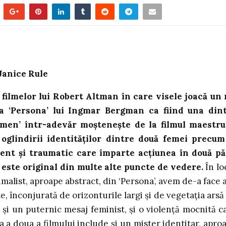
 Janice Rule
 filmelor lui Robert Altman în care visele joacă un 
a ‘Persona’ lui Ingmar Bergman ca fiind una din
omen’ într-adevăr moștenește de la filmul maestru
oglindirii identităților dintre două femei precum
ent și traumatic care împarte acțiunea în două pă
an este original din multe alte puncte de vedere.
În lo
malist, aproape abstract, din ‘Persona’, avem de-a face a
e, înconjurată de orizonturile largi și de vegetația arsă
m și un puternic mesaj feminist, și o violență mocnită c
 a doua a filmului include și un mister identitar, apro