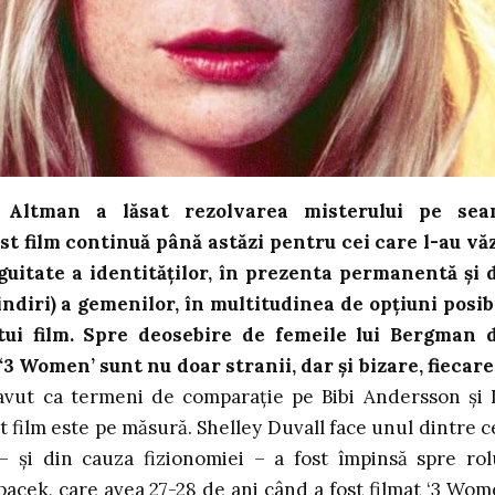
t Altman a lăsat rezolvarea misterului pe se
est film continuă până astăzi pentru cei care l-au vă
guitate a identităților, în prezenta permanentă și 
indiri) a gemenilor, în multitudinea de opțiuni posib
tui film. Spre deosebire de femeile lui Bergman 
‘3 Women’ sunt nu doar stranii, dar și bizare, fiecare
 avut ca termeni de comparație pe Bibi Andersson și 
st film este pe măsură. Shelley Duvall face unul dintre c
– și din cauza fizionomiei – a fost împinsă spre rol
pacek, care avea 27-28 de ani când a fost filmat ‘3 Wom