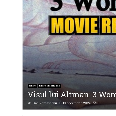
Filme
Filme americane
Visul lui Altman: 3 Wom
de
Dan Romascanu
13 decembrie 2024
0