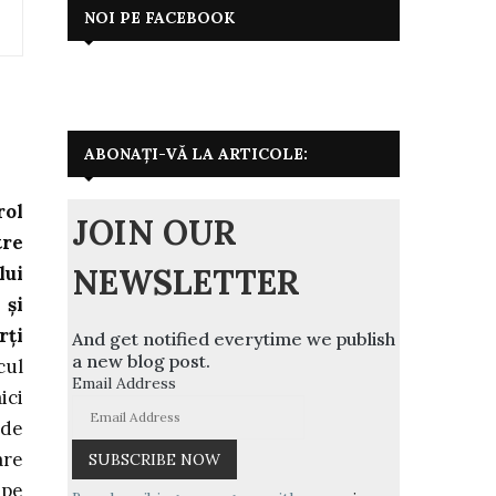
NOI PE FACEBOOK
ABONAȚI-VĂ LA ARTICOLE:
rol
JOIN OUR
tre
NEWSLETTER
lui
 și
rți
And get notified everytime we publish
a new blog post.
cul
Email Address
ici
 de
are
ape