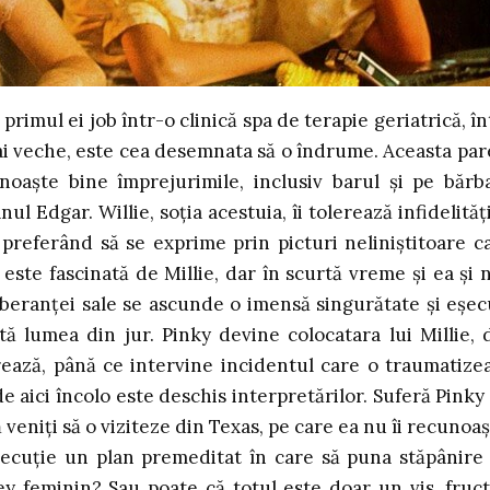
primul ei job într-o clinică spa de terapie geriatrică, în
 mai veche, este cea desemnata să o îndrume. Aceasta par
noaște bine împrejurimile, inclusiv barul și pe bărba
nul Edgar. Willie, soția acestuia, îi tolerează infidelități
 preferând să se exprime prin picturi neliniștitoare c
 este fascinată de Millie, dar în scurtă vreme și ea și n
beranței sale se ascunde o imensă singurătate și eșec
ată lumea din jur. Pinky devine colocatara lui Millie, 
rează, până ce intervine incidentul care o traumatize
de aici încolo este deschis interpretărilor. Suferă Pinky
eniți să o viziteze din Texas, pe care ea nu îi recunoaș
xecuție un plan premeditat în care să puna stăpânire
ley feminin? Sau poate că totul este doar un vis, fruct