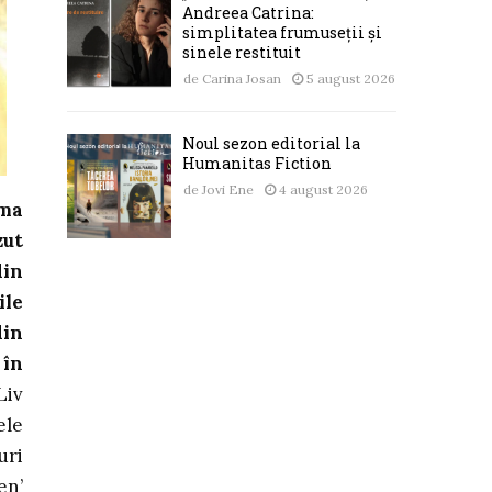
Andreea Catrina:
simplitatea frumuseții și
sinele restituit
de
Carina Josan
5 august 2026
Noul sezon editorial la
Humanitas Fiction
de
Jovi Ene
4 august 2026
ama
zut
din
ile
din
 în
Liv
ele
uri
en’