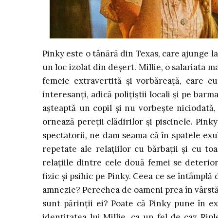
Pinky este o tânără din Texas, care ajunge la 
un loc izolat din deșert. Millie, o salariata
femeie extravertită și vorbăreață, care cu
interesanți, adică polițiștii locali și pe barma
așteaptă un copil și nu vorbește niciodată,
ornează pereții clădirilor și piscinele. Pinky
spectatorii, ne dam seama că în spatele exu
repetate ale relațiilor cu bărbații și cu to
relațiile dintre cele două femei se deterio
fizic și psihic pe Pinky. Ceea ce se întâmplă 
amnezie? Perechea de oameni prea în vârstă v
sunt părinții ei? Poate că Pinky pune în e
identitatea lui Millie, ca un fel de caz Rip