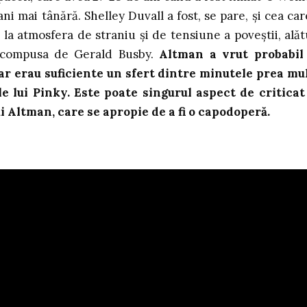
ni mai tânără. Shelley Duvall a fost, se pare, și cea car
 la atmosfera de straniu și de tensiune a poveștii, alăt
ă compusa de Gerald Busby.
Altman a vrut probabil
dar erau suficiente un sfert dintre minutele prea mu
le lui Pinky. Este poate singurul aspect de criticat
ui Altman, care se apropie de a fi o capodoperă.