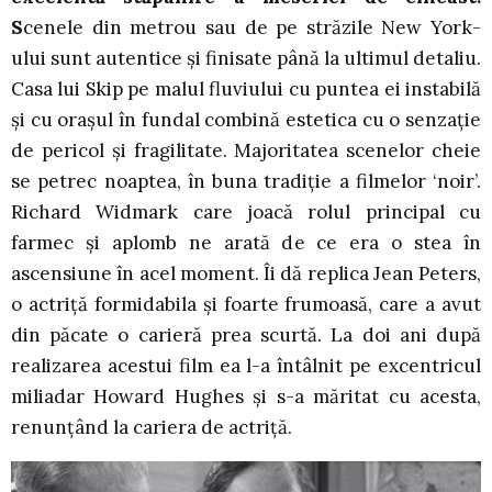
S
cenele din metrou sau de pe străzile New York-
ului sunt autentice și finisate până la ultimul detaliu.
Casa lui Skip pe malul fluviului cu puntea ei instabilă
și cu orașul în fundal combină estetica cu o senzație
de pericol și fragilitate. Majoritatea scenelor cheie
se petrec noaptea, în buna tradiție a filmelor ‘noir’.
Richard Widmark care joacă rolul principal cu
farmec și aplomb ne arată de ce era o stea în
ascensiune în acel moment. Îi dă replica Jean Peters,
o actriță formidabila și foarte frumoasă, care a avut
din păcate o carieră prea scurtă. La doi ani după
realizarea acestui film ea l-a întâlnit pe excentricul
miliadar Howard Hughes și s-a măritat cu acesta,
renunțând la cariera de actriță.