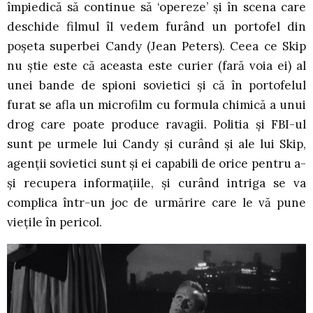
împiedică să continue să ‘opereze’ și în scena care
deschide filmul îl vedem furând un portofel din
poșeta superbei Candy (Jean Peters). Ceea ce Skip
nu știe este că aceasta este curier (fară voia ei) al
unei bande de spioni sovietici și că în portofelul
furat se afla un microfilm cu formula chimică a unui
drog care poate produce ravagii. Politia și FBI-ul
sunt pe urmele lui Candy și curând și ale lui Skip,
agenții sovietici sunt și ei capabili de orice pentru a-
și recupera informațiile, și curând intriga se va
complica într-un joc de urmărire care le vă pune
viețile în pericol.