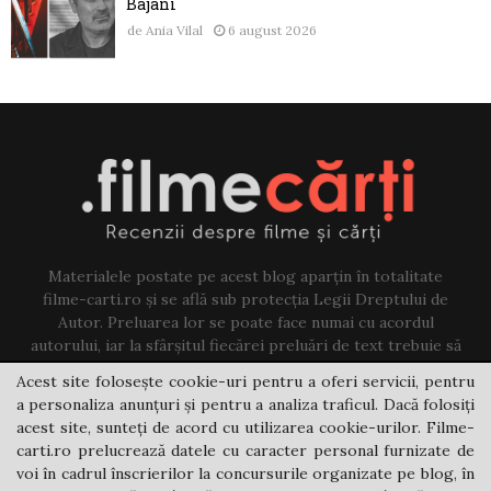
Bajani
de
Ania Vilal
6 august 2026
Materialele postate pe acest blog aparțin în totalitate
filme-carti.ro și se află sub protecția Legii Dreptului de
Autor. Preluarea lor se poate face numai cu acordul
autorului, iar la sfârșitul fiecărei preluări de text trebuie să
existe un link către acest blog.
Acest site folosește cookie-uri pentru a oferi servicii, pentru
a personaliza anunțuri și pentru a analiza traficul. Dacă folosiți
Contact us:
jovi@filme-carti.ro
acest site, sunteți de acord cu utilizarea cookie-urilor. Filme-
carti.ro prelucrează datele cu caracter personal furnizate de
voi în cadrul înscrierilor la concursurile organizate pe blog, în