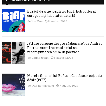
Buzăul devine, pentru o lună, hub cultural
european și laborator de artă
de
Jovi Ene
8 august 2026
„Filme coreene despre răzbunare”, de Andrei
Petrea: Atomizarea sinelui sau
recompunerea prin/în poezie?
de
Carina Josan
8 august 2026
Marele final al lui Buñuel: Cet obscur objet du
désir (1977)
de
Dan Romascanu
7 august 2026