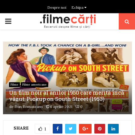
Despre noi
Echipa
PRIMARY
MENU
Filme
Filme americane
Un film noir al anilor 1950 care merită încă
văzut: Pickup on South Street (1953)
de
Dan Romascanu
6 aprilie 2021
0
SHARE
1