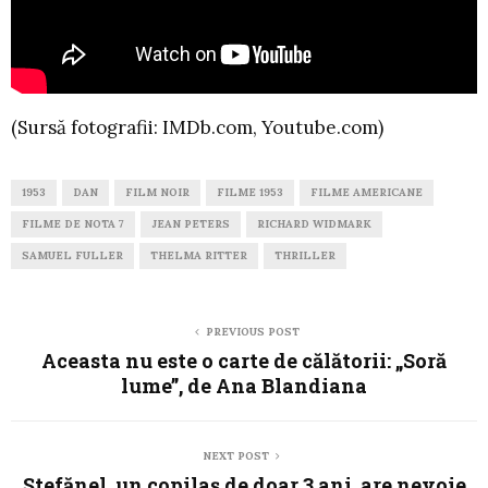
(Sursă fotografii: IMDb.com, Youtube.com)
1953
DAN
FILM NOIR
FILME 1953
FILME AMERICANE
FILME DE NOTA 7
JEAN PETERS
RICHARD WIDMARK
SAMUEL FULLER
THELMA RITTER
THRILLER
PREVIOUS POST
Aceasta nu este o carte de călătorii: „Soră
lume”, de Ana Blandiana
NEXT POST
Ștefănel, un copilaș de doar 3 ani, are nevoie