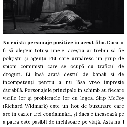
Nu există personaje pozitive în acest film.
Daca ar
fi să alegem totuși unele, aceștia ar trebui să fie
polițiștii și agenții FBI care urmăresc un grup de
spioni comuniști care se ocupă cu traficul de
droguri. Ei însă arată destul de banali și de
incompetenți pentru a nu lăsa vreo impresie
durabilă. Personajele principale în schimb au fiecare
viciile lor și problemele lor cu legea. Skip McCoy
(Richard Widmark) este un hoț de buzunare care
are în cazier trei condamnări, și daca o încasează pe
a patra este pasibil de închisoare pe viață. Asta nu-l