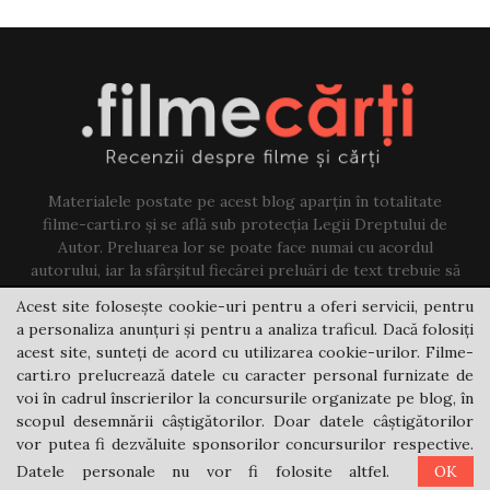
Materialele postate pe acest blog aparțin în totalitate
filme-carti.ro și se află sub protecția Legii Dreptului de
Autor. Preluarea lor se poate face numai cu acordul
autorului, iar la sfârșitul fiecărei preluări de text trebuie să
existe un link către acest blog.
Acest site folosește cookie-uri pentru a oferi servicii, pentru
a personaliza anunțuri și pentru a analiza traficul. Dacă folosiți
Contact us:
jovi@filme-carti.ro
acest site, sunteți de acord cu utilizarea cookie-urilor. Filme-
carti.ro prelucrează datele cu caracter personal furnizate de
voi în cadrul înscrierilor la concursurile organizate pe blog, în
scopul desemnării câștigătorilor. Doar datele câștigătorilor
vor putea fi dezvăluite sponsorilor concursurilor respective.
Datele personale nu vor fi folosite altfel.
OK