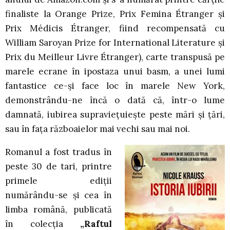
finaliste la Orange Prize, Prix Femina Étranger și
Prix Médicis Étranger, fiind recompensată cu
William Saroyan Prize for International Literature și
Prix du Meilleur Livre Étranger), carte transpusă pe
marele ecrane în ipostaza unui basm, a unei lumi
fantastice ce-și face loc în marele New York,
demonstrându-ne încă o dată că, într-o lume
damnată, iubirea supraviețuiește peste mări și țări,
sau în fața războaielor mai vechi sau mai noi.
Romanul a fost tradus în
peste 30 de tari, printre
primele ediții
numărându-se și cea în
limba română, publicată
în colecția
„Raftul