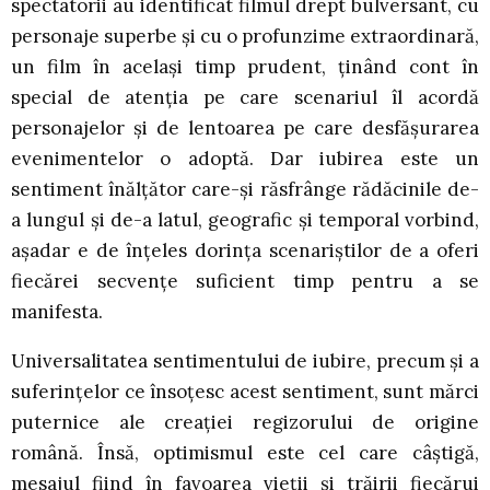
spectatorii au identificat filmul drept bulversant, cu
personaje superbe și cu o profunzime extraordinară,
un film în același timp prudent, ținând cont în
special de atenția pe care scenariul îl acordă
personajelor și de lentoarea pe care desfășurarea
evenimentelor o adoptă. Dar iubirea este un
sentiment înălțător care-și răsfrânge rădăcinile de-
a lungul și de-a latul, geografic și temporal vorbind,
așadar e de înțeles dorința scenariștilor de a oferi
fiecărei secvențe suficient timp pentru a se
manifesta.
Universalitatea sentimentului de iubire, precum și a
suferințelor ce însoțesc acest sentiment, sunt mărci
puternice ale creației regizorului de origine
română. Însă, optimismul este cel care câștigă,
mesajul fiind în favoarea vieții și trăirii fiecărui