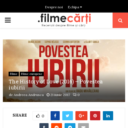
Despre noi
Echipa
PRIMARY
MENU
Filme
Filme europene
The History of Love (2016) – Povestea
iubirii
de
Andreea Andrusca
21 iunie 2017
0
SHARE
0