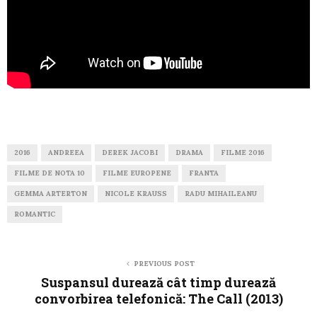
2016
ANDREEA
DEREK JACOBI
DRAMA
FILME 2016
FILME DE NOTA 10
FILME EUROPENE
FRANTA
GEMMA ARTERTON
NICOLE KRAUSS
RADU MIHAILEANU
ROMANTIC
PREVIOUS POST
Suspansul durează cât timp durează
convorbirea telefonică: The Call (2013)