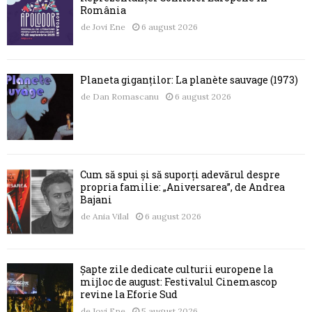
România
de
Jovi Ene
6 august 2026
Planeta giganților: La planète sauvage (1973)
de
Dan Romascanu
6 august 2026
Cum să spui și să suporți adevărul despre
propria familie: „Aniversarea”, de Andrea
Bajani
de
Ania Vilal
6 august 2026
Șapte zile dedicate culturii europene la
mijloc de august: Festivalul Cinemascop
revine la Eforie Sud
de
Jovi Ene
5 august 2026