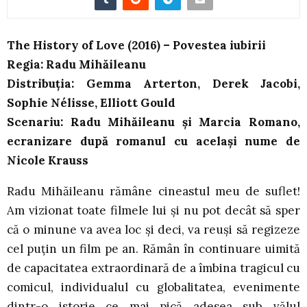
The History of Love (2016) – Povestea iubirii
Regia: Radu Mihăileanu
Distribuția: Gemma Arterton, Derek Jacobi,
Sophie Nélisse, Elliott Gould
Scenariu: Radu Mihăileanu și Marcia Romano,
ecranizare după romanul cu același nume de
Nicole Krauss
Radu Mihăileanu rămâne cineastul meu de suflet!
Am vizionat toate filmele lui și nu pot decât să sper
că o minune va avea loc și deci, va reuși să regizeze
cel puțin un film pe an. Rămân în continuare uimită
de capacitatea extraordinară de a îmbina tragicul cu
comicul, individualul cu globalitatea, evenimente
dintr-o istorie ce mai pică adesea sub vălul