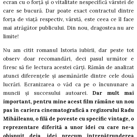
ecran cu o forță și o vitalitate nespecifică vârstei de
care se bucură. Dar poate exact contractul dintre
forța de viață respectiv, vârstă, este ceea ce îl face
mai atrăgător publicului. Din nou, dragostea nu are
limite!
Nu am citit romanul Istoria iubirii, dar peste tot
observ doar recomandări, deci pasul următor e
firesc să fie lectura acestei cărți. Rămân de analizat
atunci diferențele și asemănările dintre cele două
lucrări. Ecranizarea o văd ca pe o încununare a
muncii și succesului autoarei.
Dar mult mai
important, pentru mine acest film rămâne un nou
pas în cariera cinematografică a regizorului Radu
Mihăileanu, o filă de poveste cu specific vintage, o
reprezentare diferită a unor idei cu care ne-a
obișnuit deja, idei precum întrepătrunderea