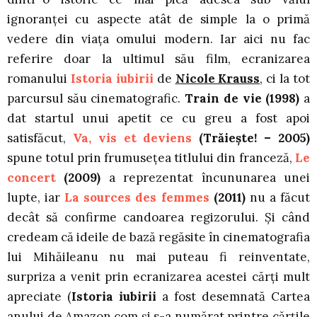
ignoranței cu aspecte atât de simple la o primă
vedere din viața omului modern. Iar aici nu fac
referire doar la ultimul său film, ecranizarea
romanului
Istoria iubirii
de
Nicole Krauss
, ci la tot
parcursul său cinematografic.
Train de vie (1998)
a
dat startul unui apetit ce cu greu a fost apoi
satisfăcut,
Va, vis et deviens
(Trăiește! – 2005)
spune totul prin frumusețea titlului din franceză,
Le
concert
(2009)
a reprezentat încununarea unei
lupte, iar
La sources des femmes
(2011)
nu a făcut
decât să confirme candoarea regizorului. Și când
credeam că ideile de bază regăsite în cinematografia
lui Mihăileanu nu mai puteau fi reinventate,
surpriza a venit prin ecranizarea acestei cărți mult
apreciate (
Istoria iubirii
a fost desemnată Cartea
anului de Amazon.com și s-a numărat printre cărțile