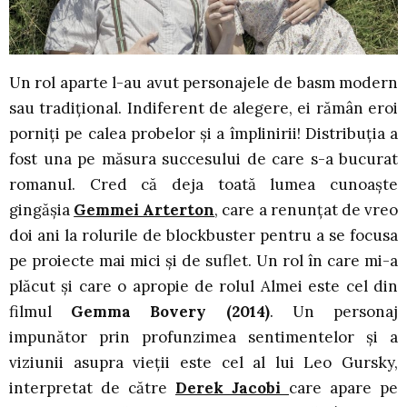
Un rol aparte l-au avut personajele de basm modern
sau tradițional. Indiferent de alegere, ei rămân eroi
porniți pe calea probelor și a împlinirii! Distribuția a
fost una pe măsura succesului de care s-a bucurat
romanul. Cred că deja toată lumea cunoaște
gingășia
Gemmei Arterton
, care a renunțat de vreo
doi ani la rolurile de blockbuster pentru a se focusa
pe proiecte mai mici și de suflet. Un rol în care mi-a
plăcut și care o apropie de rolul Almei este cel din
filmul
Gemma Bovery (2014)
. Un personaj
impunător prin profunzimea sentimentelor și a
viziunii asupra vieții este cel al lui Leo Gursky,
interpretat de către
Derek Jacobi
care apare pe