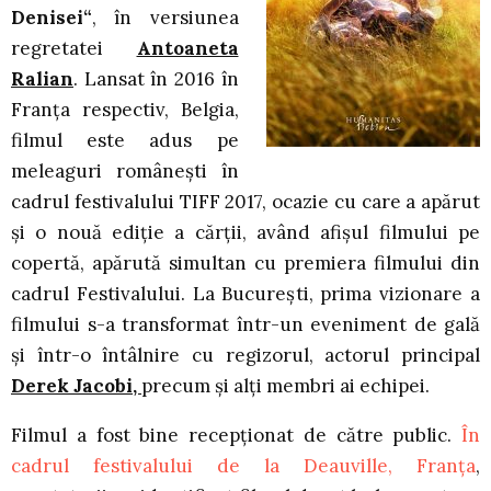
Denisei“
, în versiunea
regretatei
Antoaneta
Ralian
. Lansat în 2016 în
Franța respectiv, Belgia,
filmul este adus pe
meleaguri românești în
cadrul festivalului TIFF 2017, ocazie cu care a apărut
și o nouă ediție a cărții, având afișul filmului pe
copertă, apărută simultan cu premiera filmului din
cadrul Festivalului. La București, prima vizionare a
filmului s-a transformat într-un eveniment de gală
și într-o întâlnire cu regizorul, actorul principal
Derek Jacobi,
precum și alți membri ai echipei.
Filmul a fost bine recepționat de către public.
În
cadrul festivalului de la Deauville, Franța
,