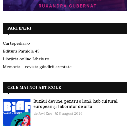
PARTENERI
Cartepedia.ro
Editura Paralela 45
Librăria online Libris.ro
Memoria – revista gândirii arestate
CELE MAI NOI ARTICOLE
Buzăul devine, pentru o lună, hub cultural
european și laborator de artă
de
Jovi Ene
8 august 2026