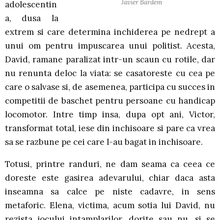
Javier Bardem
adolescentin
a, dusa la
extrem si care determina inchiderea pe nedrept a
unui om pentru impuscarea unui politist. Acesta,
David, ramane paralizat intr-un scaun cu rotile, dar
nu renunta deloc la viata: se casatoreste cu cea pe
care o salvase si, de asemenea, participa cu succes in
competitii de baschet pentru persoane cu handicap
locomotor. Intre timp insa, dupa opt ani, Victor,
transformat total, iese din inchisoare si pare ca vrea
sa se razbune pe cei care l-au bagat in inchisoare.
Totusi, printre randuri, ne dam seama ca ceea ce
doreste este gasirea adevarului, chiar daca asta
inseamna sa calce pe niste cadavre, in sens
metaforic. Elena, victima, acum sotia lui David, nu
rezista jocului intamplarilor, dorite sau nu, si se