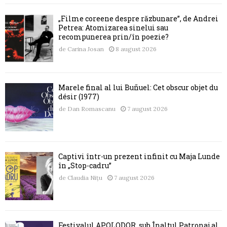
„Filme coreene despre răzbunare”, de Andrei
Petrea: Atomizarea sinelui sau
recompunerea prin/în poezie?
de
Carina Josan
8 august 2026
Marele final al lui Buñuel: Cet obscur objet du
désir (1977)
de
Dan Romascanu
7 august 2026
Captivi într-un prezent infinit cu Maja Lunde
în „Stop-cadru”
de
Claudia Nițu
7 august 2026
Festivalul APOLODOR, sub Înaltul Patronaj al