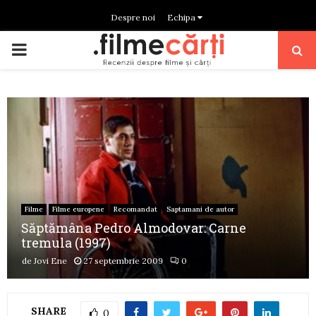
Despre noi
Echipa
PRIMARY
MENU
Filme
Filme europene
Recomandat
Saptamani de autor
Săptămâna Pedro Almodovar: Carne
tremula (1997)
de
Jovi Ene
27 septembrie 2009
0
SHARE
0