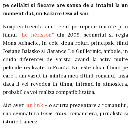
pe ceilalti si fiecare are sansa de a intalni la un
moment dat, un
Kakuro Ozu al sau
.
Noaptea trecuta am trecut pe repede inainte prin
filmul “
Le hérisson
” din 2009, scenariul si regia
Mona Achache, in cele doua roluri principale fiind
Josiane Balasko si Garance Le Guillermic, ambele, in
ciuda diferentei de varsta, avand la activ multe
pelicule realizate in Franta. Nu este chiar filmul pe
care l-am vazut in mintea mea citind romanul, insa
daca il voi revedea in tihna, intrand in atmosfera,
probabil ca voi realiza compatibilitatea.
Aici aveti
un link
– o scurta prezentare a romanului,
sub semnatura
Irène Frain
, romanciera, jurnalista si
istoric francez.