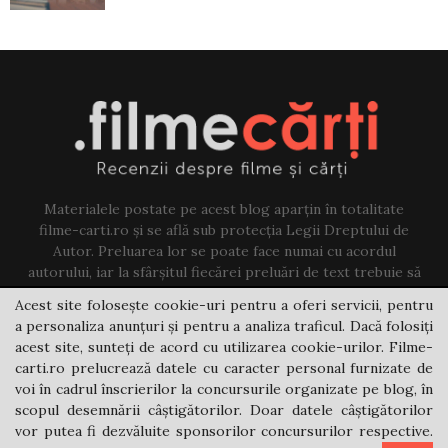
Materialele postate pe acest blog aparțin în totalitate
filme-carti.ro și se află sub protecția Legii Dreptului de
Autor. Preluarea lor se poate face numai cu acordul
autorului, iar la sfârșitul fiecărei preluări de text trebuie să
existe un link către acest blog.
Acest site folosește cookie-uri pentru a oferi servicii, pentru
a personaliza anunțuri și pentru a analiza traficul. Dacă folosiți
Contact us:
jovi@filme-carti.ro
acest site, sunteți de acord cu utilizarea cookie-urilor. Filme-
carti.ro prelucrează datele cu caracter personal furnizate de
voi în cadrul înscrierilor la concursurile organizate pe blog, în
scopul desemnării câștigătorilor. Doar datele câștigătorilor
vor putea fi dezvăluite sponsorilor concursurilor respective.