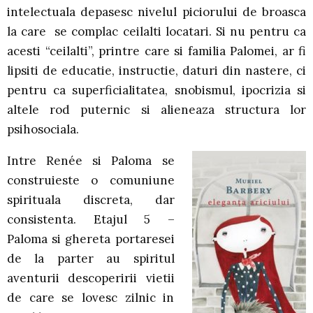
intelectuala depasesc nivelul piciorului de broasca
la care se complac ceilalti locatari. Si nu pentru ca
acesti “ceilalti”, printre care si familia Palomei, ar fi
lipsiti de educatie, instructie, daturi din nastere, ci
pentru ca superficialitatea, snobismul, ipocrizia si
altele rod puternic si alieneaza structura lor
psihosociala.
Intre Renée si Paloma se
construieste o comuniune
spirituala discreta, dar
consistenta. Etajul 5 –
Paloma si ghereta portaresei
de la parter au spiritul
aventurii descoperirii vietii
de care se lovesc zilnic in