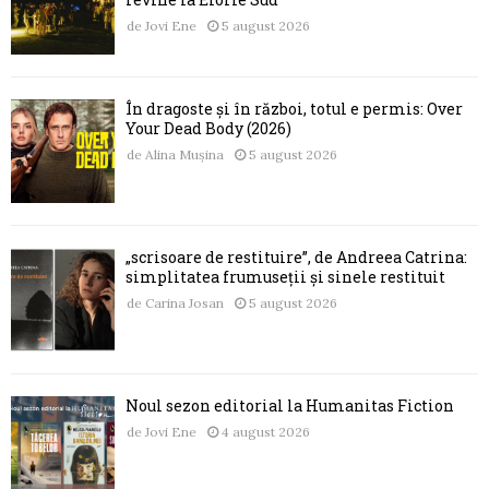
de
Jovi Ene
5 august 2026
În dragoste și în război, totul e permis: Over
Your Dead Body (2026)
de
Alina Mușina
5 august 2026
„scrisoare de restituire”, de Andreea Catrina:
simplitatea frumuseții și sinele restituit
de
Carina Josan
5 august 2026
Noul sezon editorial la Humanitas Fiction
de
Jovi Ene
4 august 2026