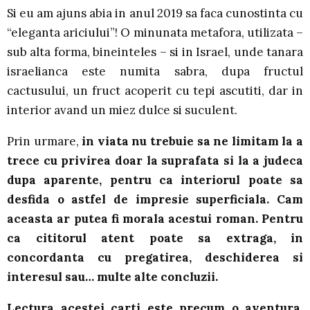
Si eu am ajuns abia in anul 2019 sa faca cunostinta cu
“eleganta ariciului”! O minunata metafora, utilizata –
sub alta forma, bineinteles – si in Israel, unde tanara
israelianca este numita sabra, dupa fructul
cactusului, un fruct acoperit cu tepi ascutiti, dar in
interior avand un miez dulce si suculent.
Prin urmare,
in viata nu trebuie sa ne limitam la a
trece cu privirea doar la suprafata si la a judeca
dupa aparente, pentru ca interiorul poate sa
desfida o astfel de impresie superficiala. Cam
aceasta ar putea fi morala acestui roman. Pentru
ca cititorul atent poate sa extraga, in
concordanta cu pregatirea, deschiderea si
interesul sau… multe alte concluzii.
Lectura acestei carti este precum o aventura,