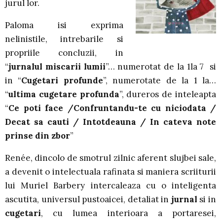
jurul lor.
Paloma isi exprima
nelinistile, intrebarile si
propriile concluzii, in
“
jurnalul miscarii lumii
”… numerotat de la 1la 7 si
in “
Cugetari profunde
”, numerotate de la 1 la…
“
ultima cugetare profunda
”, dureros de inteleapta
“
Ce poti face /Confruntandu-te cu niciodata /
Decat sa cauti / Intotdeauna / In cateva note
prinse din zbor
”
Renée, dincolo de smotrul zilnic aferent slujbei sale,
a devenit o intelectuala rafinata si maniera scriiturii
lui Muriel Barbery intercaleaza cu o inteligenta
ascutita, universul pustoaicei, detaliat in
jurnal
si in
cugetari
, cu lumea interioara a portaresei,