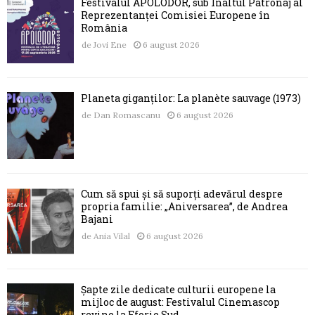
Festivalul APOLODOR, sub Înaltul Patronaj al
Reprezentanței Comisiei Europene în
România
de
Jovi Ene
6 august 2026
Planeta giganților: La planète sauvage (1973)
de
Dan Romascanu
6 august 2026
Cum să spui și să suporți adevărul despre
propria familie: „Aniversarea”, de Andrea
Bajani
de
Ania Vilal
6 august 2026
Șapte zile dedicate culturii europene la
mijloc de august: Festivalul Cinemascop
revine la Eforie Sud