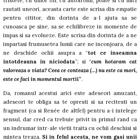
tristete, cu umor fin, cu autoironii, poate si cu mici
rautati uneori, aceasta carte este scrisa din empatie
pentru cititor, din dorinta de a-l ajuta sa se
cunoasca pe sine, sa se echilibreze in momente de
impas si sa evolueze. Este scrisa din dorinta de a ne
impartasi frumusetea lumii care ne inconjoara, de a
ne deschide ochii asupra a “
tot ce inseamna
intotdeauna in niciodata
”; si “
cum hotaram cat
valoreaza o viata? Ceea ce conteaza (…) nu este ca mori,
este ce faci in momentul mortii
”
.
Da, romanul acestui arici este adeseori amuzant,
adeseori te obliga sa te opresti si sa recitesti un
fragment (ca si Renée de altfel) pentru a-i intelege
sensul, dar cred ca trebuie privit in primul rand ca
un indrumar intr-ale vietii traita cu ochii deschisi si
mintea treaza.
Si in felul acesta, ne vom gasi unii