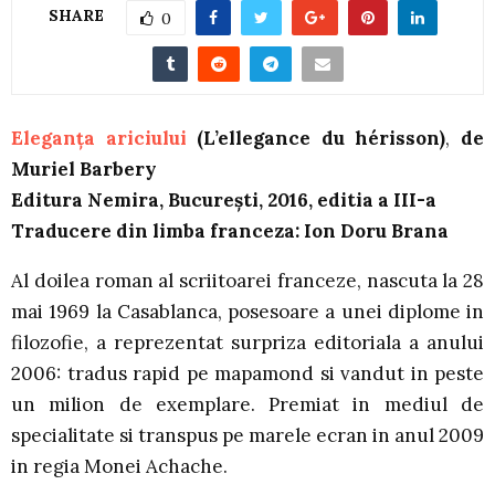
SHARE
0
Eleganța ariciului
(
L’ellegance du hérisson)
,
de
Muriel Barbery
Editura Nemira, București, 2016, editia a III-a
T
raducere din limba franceza: Ion Doru Brana
Al doilea roman al scriitoarei franceze, nascuta la 28
mai 1969 la Casablanca, posesoare a unei diplome in
filozofie, a reprezentat surpriza editoriala a anului
2006: tradus rapid pe mapamond si vandut in peste
un milion de exemplare. Premiat in mediul de
specialitate si transpus pe marele ecran in anul 2009
in regia Monei Achache.