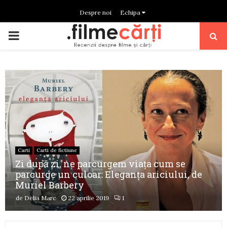
Despre noi
Echipa
PRIMARY
MENU
Carti
Carti de fictiune
Zi după zi, ne parcurgem viaţa cum se
parcurge un culoar: Eleganța ariciului, de
Muriel Barbery
de
Delia Marc
22 aprilie 2019
1