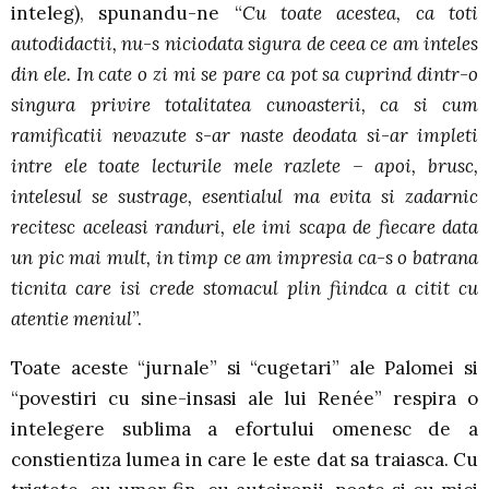
inteleg), spunandu-ne “
Cu toate acestea, ca toti
autodidactii, nu-s niciodata sigura de ceea ce am inteles
din ele. In cate o zi mi se pare ca pot sa cuprind dintr-o
singura privire totalitatea cunoasterii, ca si cum
ramificatii nevazute s-ar naste deodata si-ar impleti
intre ele toate lecturile mele razlete – apoi, brusc,
intelesul se sustrage, esentialul ma evita si zadarnic
recitesc aceleasi randuri, ele imi scapa de fiecare data
un pic mai mult, in timp ce am impresia ca-s o batrana
ticnita care isi crede stomacul plin fiindca a citit cu
atentie meniul
”.
Toate aceste “jurnale” si “cugetari” ale Palomei si
“povestiri cu sine-insasi ale lui Renée” respira o
intelegere sublima a efortului omenesc de a
constientiza lumea in care le este dat sa traiasca. Cu