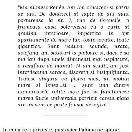
“
Ma numesc
Renée. Am Am cincizeci si patru
de ani. De douazeci si sapte de ani sunt
portareasa la nr. 7, rue de Grenelle, o
frumoasa casa boiereasca cu o curte si
gradina interioare, impartita in opt
apartamente de mare lux, toate locuite, toate
gigantice. Sunt vaduva, scunda, urata,
dolofana, am bataturi la picioare si, daca e sa
ma iau dupa unele dimineati mai neplacute,
o rasuflare de mamut. N-am studii, am fost
intotdeauna saraca, discreta si insignifianta.
Traiesc singura cu pisica mea, un motan
mare si lenes…si … sunt una dintre
numeroasele rotiţe care fac sa functioneze
marea iluzie universala potrivit careia viata
are un sens ce poate fi usor descifrat
”.
In ceea ce o priveste, pustoaica Paloma ne spune: