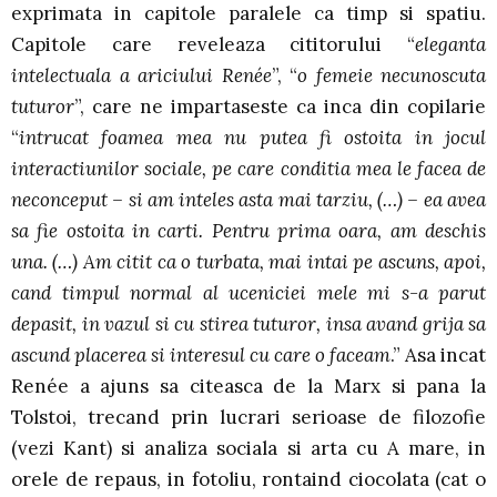
exprimata in capitole paralele ca timp si spatiu.
Capitole care reveleaza cititorului “
eleganta
intelectuala a ariciului Renée
”, “
o femeie necunoscuta
tuturor
”, care ne impartaseste ca inca din copilarie
“
intrucat foamea mea nu putea fi ostoita in jocul
interactiunilor sociale, pe care conditia mea le facea de
neconceput – si am inteles asta mai tarziu, (…) – ea avea
sa fie ostoita in carti. Pentru prima oara, am deschis
una. (…) Am citit ca o turbata, mai intai pe ascuns, apoi,
cand timpul normal al uceniciei mele mi s-a parut
depasit, in vazul si cu stirea tuturor, insa avand grija sa
ascund placerea si interesul cu care o faceam
.” Asa incat
Renée a ajuns sa citeasca de la Marx si pana la
Tolstoi, trecand prin lucrari serioase de filozofie
(vezi Kant) si analiza sociala si arta cu A mare, in
orele de repaus, in fotoliu, rontaind ciocolata (cat o