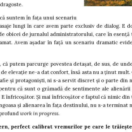
 dragoste.
 că suntem în fața unui scenariu
pasaje lungi în care avem parte exclusiv de dialog. E d
e obicei de jurnalul administratorului, care în esență 
ramat. Avem așadar în față un scenariu dramatic evid
alți, că putem parcurge povestea detașat, de sus, de und
de elevație ne-a dat confort, însă asta nu a ținut mult.
fie și protagoniști, ni s-a servit discret și o parte din n
 pentru că sunt o grămadă de sentimente ale alienării
 E înfricoșător. Și mai înfricoșător e faptul că nimic din 
ngoasa și alienarea în fața destinului, nu s-a terminat n
n profund
work in progress
.
, perfect calibrat vremurilor pe care le trăiește