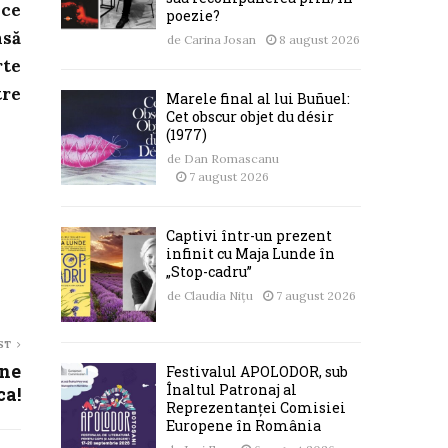
ice
poezie?
nsă
de
Carina Josan
8 august 2026
rte
tre
Marele final al lui Buñuel:
Cet obscur objet du désir
(1977)
de
Dan Romascanu
7 august 2026
Captivi într-un prezent
infinit cu Maja Lunde în
„Stop-cadru”
de
Claudia Nițu
7 august 2026
ST
ine
Festivalul APOLODOR, sub
Înaltul Patronaj al
ca!
Reprezentanței Comisiei
Europene în România