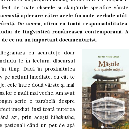
ect de toate clișeele și slangurile specifice vârste
 această aplecare către acele formule verbale atât
vârstă. De aceea, afirm cu toată responsabilitatea
studiu de lingvistică românească contemporană. A
și de ce nu, un important documentarist.
diografiază cu acuratețe doar
cindu-te în lectură, discursul
în timp. Dacă în proximitatea
v pe acțiuni imediate, cu cât te
je, cele între două vârste și mai
asa lor e mult mai veche. Am avut
ongin scrie o parabolă despre
fect imediat, însă toată puterea
până azi, prin acești
hibakusha
,
 de pasionali când un pet de apă