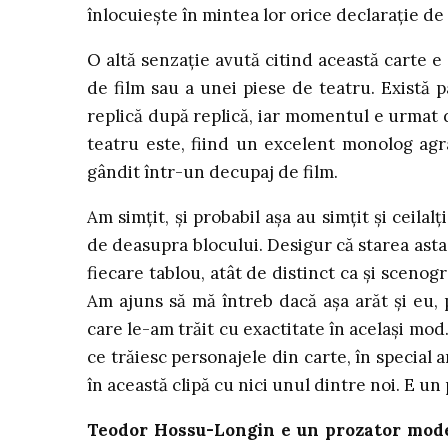
înlocuiește în mintea lor orice declarație de
O altă senzație avută citind această carte e
de film sau a unei piese de teatru. Există 
replică după replică, iar momentul e urmat d
teatru este, fiind un excelent monolog ag
gândit într-un decupaj de film.
Am simțit, și probabil așa au simțit și ceil
de deasupra blocului. Desigur că starea asta 
fiecare tablou, atât de distinct ca și scenogra
Am ajuns să mă întreb dacă așa arăt și eu,
care le-am trăit cu exactitate în același mod.
ce trăiesc personajele din carte, în special a
în această clipă cu nici unul dintre noi. E u
Teodor Hossu-Longin e un prozator modern