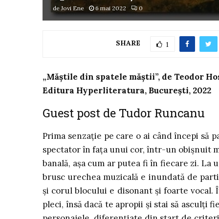
de
Jovi Ene
6 mai 2022
0
SHARE
1
„Măștile din spatele măștii”, de Teodor H
Editura Hyperliteratura, București, 2022
Guest post de Tudor Runcanu
Prima senzație pe care o ai când începi să 
spectator în fața unui cor, într-un obișnuit
banală, așa cum ar putea fi în fiecare zi. La 
brusc urechea muzicală e inundată de partit
și corul blocului e disonant și foarte vocal. Îț
pleci, însă dacă te apropii și stai să asculți f
personajele, diferențiate din start de criteriu