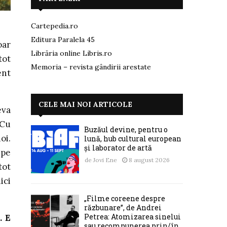
Cartepedia.ro
Editura Paralela 45
oar
Librăria online Libris.ro
tot
Memoria – revista gândirii arestate
ent
CELE MAI NOI ARTICOLE
eva
 Cu
Buzăul devine, pentru o
oi.
lună, hub cultural european
și laborator de artă
 pe
de
Jovi Ene
8 august 2026
tot
ici
„Filme coreene despre
răzbunare”, de Andrei
Petrea: Atomizarea sinelui
. E
sau recompunerea prin/în