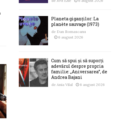
de
Jovi Ene
6 august 2026
a
Planeta giganților: La
planète sauvage (1973)
de
Dan Romascanu
6 august 2026
Cum să spui și să suporți
adevărul despre propria
familie: „Aniversarea”, de
Andrea Bajani
de
Ania Vilal
6 august 2026