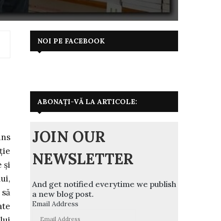
NOI PE FACEBOOK
ABONAȚI-VĂ LA ARTICOLE:
JOIN OUR
uns
ție
NEWSLETTER
 și
ui,
And get notified everytime we publish
 să
a new blog post.
Email Address
ate
lui