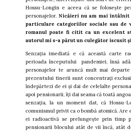
Hossu-Longin e aceea că se folosește perf
personajelor.
Nicăieri nu am mai întâlnit
particulare categoriilor sociale sau de 
romanul poate fi citit ca un excelent 
autorul mi s-a părut un culegător iscusit 
Senzația imediată e că această carte ra
perioada începutului pandemiei, însă adân
personajelor te aruncă mult mai departe 
prezentului tinerii sunt concentrați exclusi
îndepărtezi de ei și dai de celelalte persona
apoi pensionarii, îți dai seama că toată ango
senzația, la un moment dat, că Hossu-L
comunismul privit ca o bombă atomică. Are e
ei radioactivă se prelungește prin timp 
pensionarii blocului atât de vii încă, atât