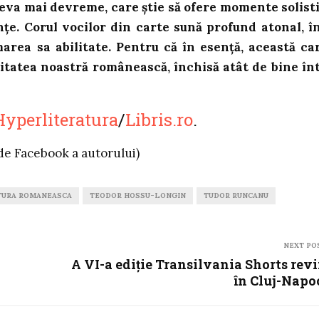
ceva mai devreme, care știe să ofere momente solist
nțe. Corul vocilor din carte sună profund atonal, î
marea sa abilitate. Pentru că în esență, această ca
tatea noastră românească, închisă atât de bine în
Hyperliteratura
/
Libris.ro
.
 de Facebook a autorului)
TURA ROMANEASCA
TEODOR HOSSU-LONGIN
TUDOR RUNCANU
NEXT PO
A VI-a ediție Transilvania Shorts rev
în Cluj-Napo