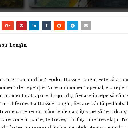
ossu-Longin
parcurgi romanul lui Teodor Hossu-Longin este că ai aj
 moment de repetiție. Nu e un moment special, e o repeti
un moment dat, apare dirijorul și fiecare începe să cânte
uri diferite. La Hossu-Longin, fiecare cântă pe limba l
i vine să te iei cu mâinile de cap, îți vine să te ridici și
iecare voce în parte, te trezești în fața unei revelații. To
l vârstei, au propriul limbaj, iar abilitatea principala a 