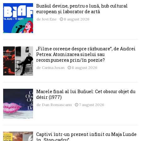
Buzăul devine, pentru o lună, hub cultural
european și laborator de artă
de
Jovi Ene
8 august 2026
„Filme coreene despre răzbunare”, de Andrei
Petrea: Atomizarea sinelui sau
recompunerea prin/în poezie?
de
Carina Josan
8 august 2026
Marele final al lui Buñuel: Cet obscur objet du
désir (1977)
de
Dan Romascanu
7 august 2026
Captivi într-un prezent infinit cu Maja Lunde
în „Stop-cadru”