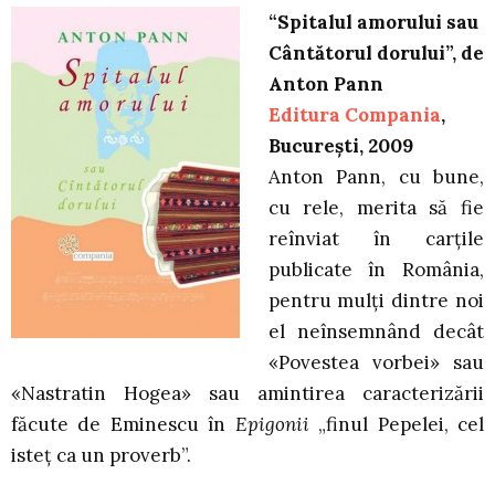
“Spitalul amorului sau
Cântătorul dorului”, de
Anton Pann
Editura Compania
,
Bucureşti, 2009
Anton Pann, cu bune,
cu rele, merita să fie
reînviat în carţile
publicate în România,
pentru mulţi dintre noi
el neînsemnând decât
«Povestea vorbei» sau
«Nastratin Hogea» sau amintirea caracterizării
făcute de Eminescu în
Epigonii
„finul Pepelei, cel
isteţ ca un proverb”.