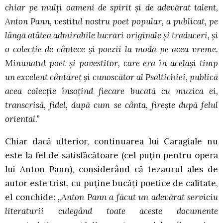
chiar pe mulţi oameni de spirit şi de adevărat talent,
Anton Pann, vestitul nostru poet popular, a publicat, pe
lângă atâtea admirabile lucrări originale şi traduceri, şi
o colecţie de cântece şi poezii la modă pe acea vreme.
Minunatul poet şi povestitor, care era în acelaşi timp
un excelent cântăreţ şi cunoscător al Psaltichiei, publică
acea colecţie însoţind fiecare bucată cu muzica ei,
transcrisă, fidel, după cum se cânta, fireşte după felul
oriental.”
Chiar dacă ulterior, continuarea lui Caragiale nu
este la fel de satisfăcătoare (cel puţin pentru opera
lui Anton Pann), considerând că tezaurul ales de
autor este trist, cu puţine bucăţi poetice de calitate,
el conchide
: „Anton Pann a făcut un adevărat serviciu
literaturii culegând toate aceste documente