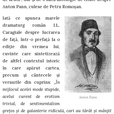
Anton Pann, culese de Petru Romoşan.
Iată ce spunea marele
dramaturg român I.L.
Caragiale despre lucrarea
de faţă, într-o prefaţă la o
ediţie din vremea lui,
cuvinte care sintetizează
de altfel contextul istoric
în care apărut cartea,
precum şi cântecele şi
versurile din cuprins:
„În
mijlocul acelei mode stupide,
acelui curent de erotism
Anton Pann
trivial, de sentimentalism
greţos şi de galanterie ridiculă, cari au târât şi mânjit