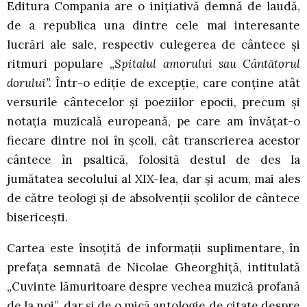
Editura Compania are o iniţiativă demnă de laudă,
de a republica una dintre cele mai interesante
lucrări ale sale, respectiv culegerea de cântece şi
ritmuri populare „
Spitalul amorului sau Cântătorul
dorului”.
Într-o ediţie de excepţie, care conţine atât
versurile cântecelor şi poeziilor epocii, precum şi
notaţia muzicală europeană, pe care am învăţat-o
fiecare dintre noi în şcoli, cât transcrierea acestor
cântece în psaltică, folosită destul de des la
jumătatea secolului al XIX-lea, dar şi acum, mai ales
de către teologi şi de absolvenţii şcolilor de cântece
bisericeşti.
Cartea este însoţită de informaţii suplimentare, în
prefaţa semnată de Nicolae Gheorghiţă, intitulată
„Cuvinte lămuritoare despre vechea muzică profană
de la noi”, dar şi de o mică antologie de citate despre