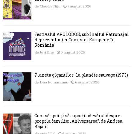
de
Claudia Nițu
7 august 2026
Festivalul APOLODOR, sub Înaltul Patronaj al
Reprezentanței Comisiei Europene în
România
de
Jovi Ene
6 august 2026
Planeta giganților: La planète sauvage (1973)
de
Dan Romascanu
6 august 2026
Cum să spui și să suporți adevărul despre
propria familie: „Aniversarea”, de Andrea
Bajani
de
Ania Vilal
6 august 2026