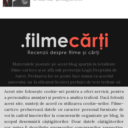
Materialele postate pe acest blog aparțin în totalitate
filme-carti.ro și se află sub protecția Legii Dreptului de
Autor. Preluarea lor se poate face numai cu acordul
autorului, iar la sfârșitul fiecărei preluări de text trebuie să
existe un link către acest blog.
Acest site folosește cookie-uri pentru a oferi servicii, pentru
a personaliza anunțuri și pentru a analiza traficul. Dacă folosiți
Contact us:
jovi@filme-carti.ro
acest site, sunteți de acord cu utilizarea cookie-urilor. Filme-
carti.ro prelucrează datele cu caracter personal furnizate de
voi în cadrul înscrierilor la concursurile organizate pe blog, în
scopul desemnării câștigătorilor. Doar datele câștigătorilor
vor putea fi dezvăluite sponsorilor concursurilor respective.