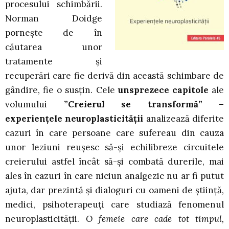
procesului schimbării.
Norman Doidge
pornește de în
căutarea unor
tratamente și
recuperări care fie derivă din această schimbare de
gândire, fie o susțin. Cele
unsprezece capitole
ale
volumului
”Creierul se transformă” –
experiențele neuroplasticității
analizează diferite
cazuri în care persoane care sufereau din cauza
unor leziuni reușesc să-și echilibreze circuitele
creierului astfel încât să-și combată durerile, mai
ales în cazuri în care niciun analgezic nu ar fi putut
ajuta, dar prezintă și dialoguri cu oameni de știință,
medici, psihoterapeuți care studiază fenomenul
neuroplasticității.
O femeie care cade tot timpul,