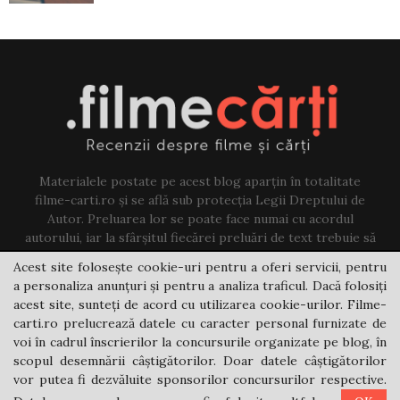
Materialele postate pe acest blog aparțin în totalitate
filme-carti.ro și se află sub protecția Legii Dreptului de
Autor. Preluarea lor se poate face numai cu acordul
autorului, iar la sfârșitul fiecărei preluări de text trebuie să
existe un link către acest blog.
Acest site folosește cookie-uri pentru a oferi servicii, pentru
a personaliza anunțuri și pentru a analiza traficul. Dacă folosiți
Contact us:
jovi@filme-carti.ro
acest site, sunteți de acord cu utilizarea cookie-urilor. Filme-
carti.ro prelucrează datele cu caracter personal furnizate de
voi în cadrul înscrierilor la concursurile organizate pe blog, în
scopul desemnării câștigătorilor. Doar datele câștigătorilor
vor putea fi dezvăluite sponsorilor concursurilor respective.