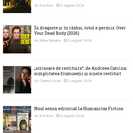
de
Jovi Ene
5 august 2026
În dragoste și în război, totul e permis: Over
Your Dead Body (2026)
de
Alina Mușina
5 august 2026
„scrisoare de restituire”, de Andreea Catrina:
simplitatea frumuseții și sinele restituit
de
Carina Josan
5 august 2026
Noul sezon editorial la Humanitas Fiction
de
Jovi Ene
4 august 2026