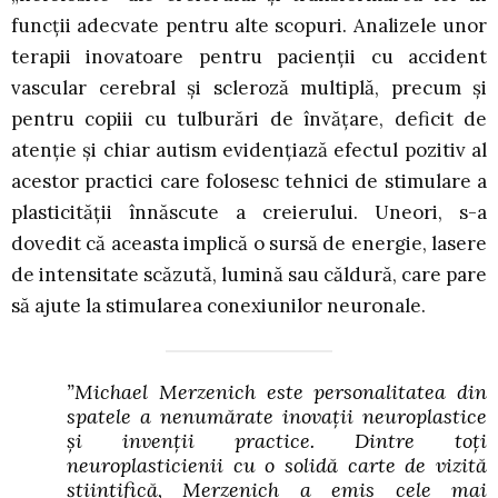
funcții adecvate pentru alte scopuri. Analizele unor
terapii inovatoare pentru pacienții cu accident
vascular cerebral și scleroză multiplă, precum și
pentru copiii cu tulburări de învățare, deficit de
atenție și chiar autism evidențiază efectul pozitiv al
acestor practici care folosesc tehnici de stimulare a
plasticității înnăscute a creierului. Uneori, s-a
dovedit că aceasta implică o sursă de energie, lasere
de intensitate scăzută, lumină sau căldură, care pare
să ajute la stimularea conexiunilor neuronale.
”Michael Merzenich este personalitatea din
spatele a nenumărate inovații neuroplastice
și invenții practice. Dintre toți
neuroplasticienii cu o solidă carte de vizită
științifică, Merzenich a emis cele mai