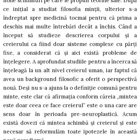
noile schimbări pe care le propun teoriile sale. După
ce inițial a studiat filosofia minții, ulterior s-a
îndreptat spre medicină tocmai pentru că prima a
deschis mai multe întrebări decât a închis. Când a
început să studieze descrierea corpului și a
creierului ca fiind doar sisteme complexe cu părți
fixe, a considerat că și aici există probleme de
înțelegere. A aprofundat studiile pentru a încerca să
înțeleagă la un alt nivel creierul uman, iar faptul că
avea un background filosofic a oferit o perspectivă
nouă. Deși nu s-a ajuns la o definiție comună pentru
minte, este clar că afirmația conform căreia „mintea
este doar ceea ce face creierul” este o una care are
sens doar în perioada pre-neuroplastică. Acum
există dovezi că mintea schimbă și creierul și este
necesar să reformulăm toate ipotezele în această