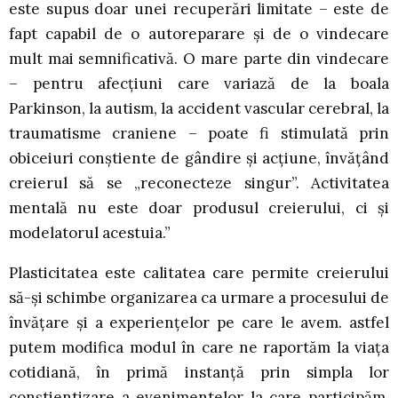
este supus doar unei recuperări limitate – este de
fapt capabil de o autoreparare și de o vindecare
mult mai semnificativă. O mare parte din vindecare
– pentru afecțiuni care variază de la boala
Parkinson, la autism, la accident vascular cerebral, la
traumatisme craniene – poate fi stimulată prin
obiceiuri conștiente de gândire și acțiune, învățând
creierul să se „reconecteze singur”. Activitatea
mentală nu este doar produsul creierului, ci și
modelatorul acestuia.”
Plasticitatea este calitatea care permite creierului
să-și schimbe organizarea ca urmare a procesului de
învăţare şi a experienţelor pe care le avem. astfel
putem modifica modul în care ne raportăm la viața
cotidiană, în primă instanță prin simpla lor
conştientizare a evenimentelor la care participăm.