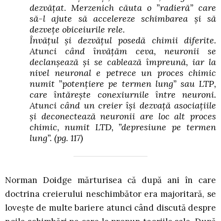
dezvățat. Merzenich căuta o ”radieră” care
să-l ajute să accelereze schimbarea și să
dezvețe obiceiurile rele.
Învățul și dezvățul posedă chimii diferite.
Atunci când învățăm ceva, neuronii se
declanșează și se cablează împreună, iar la
nivel neuronal e petrece un proces chimic
numit ”potențiere pe termen lung” sau LTP,
care întărește conexiurnile între neuroni.
Atunci când un creier își dezvață asociațiile
și deconectează neuronii are loc alt proces
chimic, numit LTD, ”depresiune pe termen
lung”.
(pg. 117)
Norman Doidge mărturisea că după ani în care
doctrina creierului neschimbător era majoritară, se
lovește de multe bariere atunci când discută despre