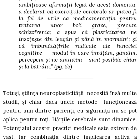
ambițioase afirmații legat de acest domeniu:
a declarat că exercițiile cerebrale ar putea fi
la fel de utile ca medicamentația pentru
tratarea unor boli grave, precum
schizofrenia; a spus că plasticitatea ne
însoțește din leagăn și până în mormânt; și
că îmbunătățirile radicale ale funcției
cognitive – modul în care învățăm, gândim,
percepem și ne amintim – sunt posibile chiar
și la bătrâni.”
(pg. 55)
Totuși, știința neuroplasticității necesită însă multe
studii, și chiar dacă unele metode funcționează
pentru unii dintre pacienți, cu siguranță nu se pot
aplica pentru toți. Hărțile cerebrale sunt dinamice.
Potențialul acestei practici medicale este extrem de
vast, iar combinația dintre implicarea activă a