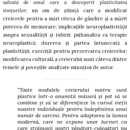
salvată de omul care a descoperit plasticitatea
simțurilor
; un om de știință care a modificat
creierele pentru a mări viteza de gândire și a mărit
puterea de memorare; implicațiile neuroplasticității
asupra sexualității și iubirii; psihanaliza ca terapie
neuroplastică; durerea și partea întunecată a
plasticității; exerciții pentru prezervarea creierelor;
modificarea culturală a creierului sunt câteva dintre
temele și poveștile analizate minuțios de autor.
”Toate modulele creierului nostru sunt
plastice într-o anumită măsură și pot să se
combine și să se diferențieze în cursul vieții
noastre individuale pentru îndeplinirea unui
număr de sarcini. Pentru adaptarea la lumea
modernă, care ne expune unor lucruri cu
care strămoșii noștri vânători-culegători nu