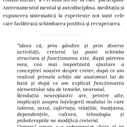
Antrenamentul mental și autodisciplina, meditaţia şi
expunerea sistematică la experienţe noi sunt cele
care facilitează schimbarea pozitivă și recuperarea.
”Ideea că, prin gândire și prin diverse
activități, creierul își poate schimba
structura și funcționarea este, după părerea
mea, cea mai importantă ajustare a
concepției noastre despre creier, după ce am
realizat primele schițe ale anatomiei lui de
bază și după ce am explicat funcționarea
elementului său de temelie, neuronul.
Revoluția neuroplastic are, printre alte,
implicații asupra înțelegerii modului în care
iubirea, sexul, suferința, relațiile, învățarea,
dependențele, cultura, tehnologia și
psihoterapiile ne modifică creierul.
Creierul uman s-a subapreciat chiar el pe