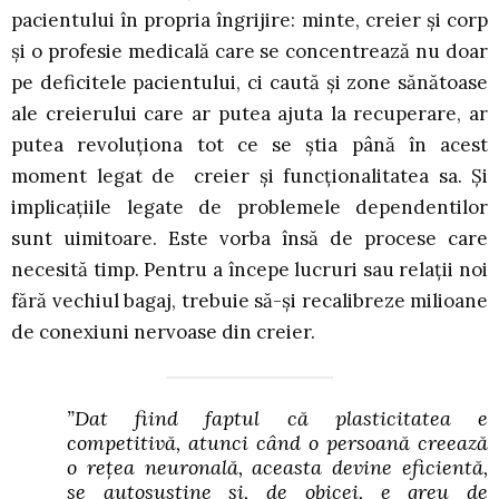
pacientului în propria îngrijire: minte, creier și corp
și o profesie medicală care se concentrează nu doar
pe deficitele pacientului, ci caută și zone sănătoase
ale creierului care ar putea ajuta la recuperare, ar
putea revoluționa tot ce se știa până în acest
moment legat de creier și funcționalitatea sa. Și
implicațiile legate de problemele dependentilor
sunt uimitoare. Este vorba însă de procese care
necesită timp. Pentru a începe lucruri sau relații noi
fără vechiul bagaj, trebuie să-și recalibreze milioane
de conexiuni nervoase din creier.
”Dat fiind faptul că plasticitatea e
competitivă, atunci când o persoană creează
o rețea neuronală, aceasta devine eficientă,
se autosusține și, de obicei, e greu de