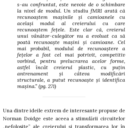
s-au confruntat, este nevoie de o schimbare
la nivel de modul. Un studiu fMRI arată că
recunoaștem mașinile și camioanele cu
același modul al creierului cu care
recunoaștem fețele. Este clar că, creierul
unui vânător-culegător nu a evoluat ca să
poată recunoaște mașini și camioane. Cel
mai probabil, modulul de recunoaștere a
fețelor a fost cel mai potrivit, competitiv
vorbind, pentru prelucrarea acelor forme,
astfel încât creierul plastic, cu puțin
antrenament și câteva modificări
structurale, a putut recunoaște și identifica
mașina.”
(pg. 271)
Una dintre ideile extrem de interesante propuse de
Norman Doidge este aceea a stimulării circuitelor
„nefolosite” ale creierului și transformarea lor în