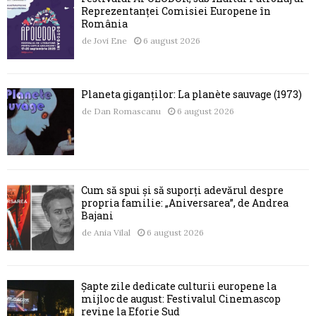
Reprezentanței Comisiei Europene în
România
de
Jovi Ene
6 august 2026
Planeta giganților: La planète sauvage (1973)
de
Dan Romascanu
6 august 2026
Cum să spui și să suporți adevărul despre
propria familie: „Aniversarea”, de Andrea
Bajani
de
Ania Vilal
6 august 2026
Șapte zile dedicate culturii europene la
mijloc de august: Festivalul Cinemascop
revine la Eforie Sud