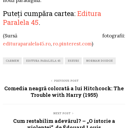
nouă paradigmă.
Puteți cumpăra cartea:
Editura
Paralela 45
.
(Sursă fotografii:
edituraparalela45.ro
,
ro.pinterest.com
)
CARMEN
EDITURA PARALELA 45
ESEURI
NORMAN DOIDGE
PREVIOUS POST
Comedia neagră colorată a lui Hitchcock: The
Trouble with Harry (1955)
NEXT POST
Cum restabilim adevărul? – „O istorie a
violenței”, de Édouard Louis