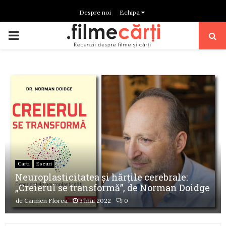
Despre noi
Echipa
PRIMARY
MENU
Carti
Eseuri
Neuroplasticitatea și hărțile cerebrale:
„Creierul se transformă”, de Norman Doidge
de
Carmen Florea
3 mai 2022
0