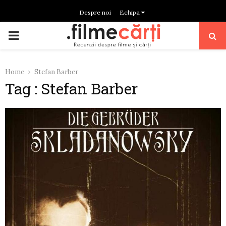
Despre noi
Echipa
PRIMARY
MENU
Home
Stefan Barber
Tag : Stefan Barber