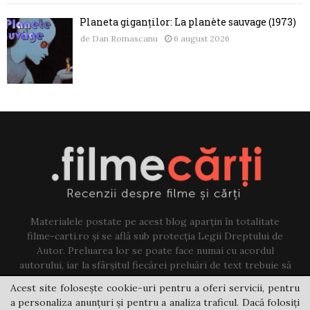
Planeta giganților: La planète sauvage (1973)
de
Dan Romascanu
6 august 2026
Materialele postate pe acest blog aparțin în totalitate
filme-carti.ro și se află sub protecția Legii Dreptului de
Autor. Preluarea lor se poate face numai cu acordul
autorului, iar la sfârșitul fiecărei preluări de text trebuie să
existe un link către acest blog.
Acest site folosește cookie-uri pentru a oferi servicii, pentru
a personaliza anunțuri și pentru a analiza traficul. Dacă folosiți
Contact us:
jovi@filme-carti.ro