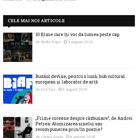
CELE MAI NOI ARTICOLE
10 filme care îți vor da lumea peste cap
de
Stella Popa
9 august 2026
Buzăul devine, pentru o lună, hub cultural
european și laborator de artă
de
Jovi Ene
8 august 2026
„Filme coreene despre răzbunare”, de Andrei
Petrea: Atomizarea sinelui sau
recompunerea prin/în poezie?
de
Carina Josan
8 august 2026