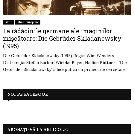
Filme
Filme europene
La rădăcinile germane ale imaginilor
mișcătoare: Die Gebrüder Skladanowsky
(1995)
Die Gebrüder Skladanowsky (1995) Regia: Wim Wenders
Distribuția: Stefan Barber, Wiebke Bayer, Nadine Büttner ‘Die
Gebrüder Skladanowsky’ a început ca un proiect de cercetare...
NOI PE FACEBOOK
ABONAȚI-VĂ LA ARTICOLE: