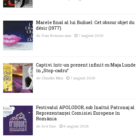
Marele final al lui Buñuel: Cet obscur objet du
désir (1977)
de
Dan Romascanu
7 august 2026
Captivi într-un prezent infinit cu Maja Lunde
în „Stop-cadru”
de
Claudia Nițu
7 august 2026
Festivalul APOLODOR, sub Înaltul Patronaj al
Reprezentanței Comisiei Europene în
România
de
Jovi Ene
6 august 2026