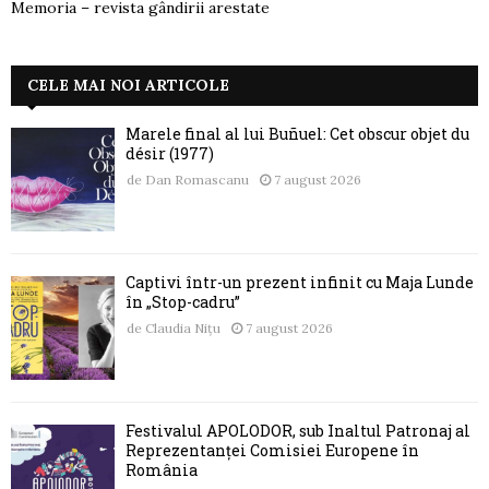
Memoria – revista gândirii arestate
CELE MAI NOI ARTICOLE
Marele final al lui Buñuel: Cet obscur objet du
désir (1977)
de
Dan Romascanu
7 august 2026
Captivi într-un prezent infinit cu Maja Lunde
în „Stop-cadru”
de
Claudia Nițu
7 august 2026
Festivalul APOLODOR, sub Înaltul Patronaj al
Reprezentanței Comisiei Europene în
România