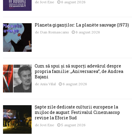
de
Jovi Ene
6 august 2026
Planeta giganților: La planète sauvage (1973)
de
Dan Romascanu
6 august 2026
Cum să spui și să suporți adevărul despre
propria familie: „Aniversarea”, de Andrea
Bajani
de
Ania Vilal
6 august 2026
Șapte zile dedicate culturii europene la
mijloc de august: Festivalul Cinemascop
revine la Eforie Sud
de
Jovi Ene
5 august 2026