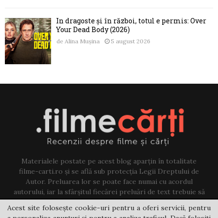
În dragoste și în război, totul e permis: Over
Your Dead Body (2026)
de
Alina Mușina
5 august 2026
Materialele postate pe acest blog aparțin în totalitate
filme-carti.ro și se află sub protecția Legii Dreptului de
Autor. Preluarea lor se poate face numai cu acordul
autorului, iar la sfârșitul fiecărei preluări de text trebuie să
existe un link către acest blog.
Acest site folosește cookie-uri pentru a oferi servicii, pentru