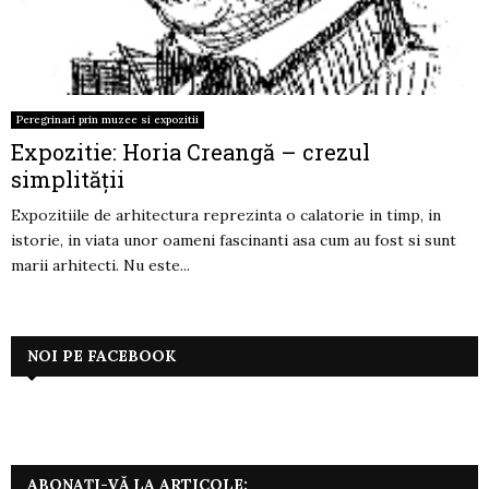
Peregrinari prin muzee si expozitii
Expozitie: Horia Creangă – crezul
simplităţii
Expozitiile de arhitectura reprezinta o calatorie in timp, in
istorie, in viata unor oameni fascinanti asa cum au fost si sunt
marii arhitecti. Nu este...
NOI PE FACEBOOK
ABONAȚI-VĂ LA ARTICOLE: