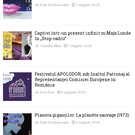
de
Dan Romascanu
7 august 2026
Captivi într-un prezent infinit cu Maja Lunde
în „Stop-cadru”
de
Claudia Nițu
7 august 2026
Festivalul APOLODOR, sub Înaltul Patronaj al
Reprezentanței Comisiei Europene în
România
de
Jovi Ene
6 august 2026
Planeta giganților: La planète sauvage (1973)
de
Dan Romascanu
6 august 2026