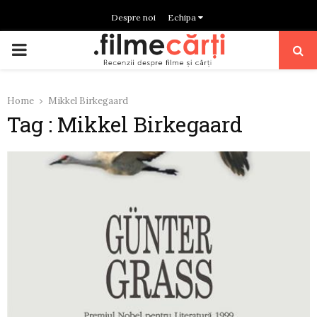
Despre noi
Echipa
PRIMARY
MENU
Home
Mikkel Birkegaard
Tag : Mikkel Birkegaard