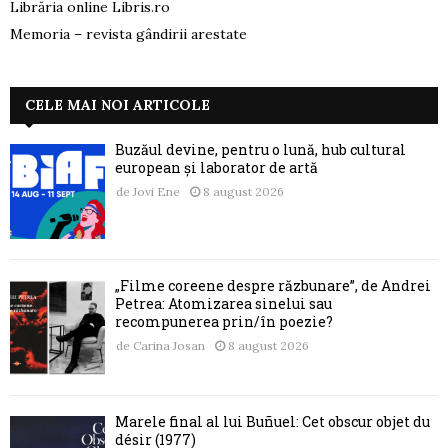
Librăria online Libris.ro
Memoria – revista gândirii arestate
CELE MAI NOI ARTICOLE
Buzăul devine, pentru o lună, hub cultural
european și laborator de artă
de
Jovi Ene
8 august 2026
„Filme coreene despre răzbunare”, de Andrei
Petrea: Atomizarea sinelui sau
recompunerea prin/în poezie?
de
Carina Josan
8 august 2026
Marele final al lui Buñuel: Cet obscur objet du
désir (1977)