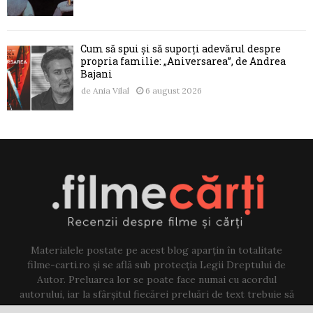
Cum să spui și să suporți adevărul despre
propria familie: „Aniversarea”, de Andrea
Bajani
de
Ania Vilal
6 august 2026
Materialele postate pe acest blog aparțin în totalitate
filme-carti.ro și se află sub protecția Legii Dreptului de
Autor. Preluarea lor se poate face numai cu acordul
autorului, iar la sfârșitul fiecărei preluări de text trebuie să
existe un link către acest blog.