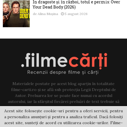
În dragoste și în război, totul e permis: Over
Your Dead Body (2026)
de
Alina Mușina
5 august 2026
Materialele postate pe acest blog aparțin în totalitate
filme-carti.ro și se află sub protecția Legii Dreptului de
Autor. Preluarea lor se poate face numai cu acordul
autorului, iar la sfârșitul fiecărei preluări de text trebuie să
existe un link către acest blog.
Acest site folosește cookie-uri pentru a oferi servicii, pentru
a personaliza anunțuri și pentru a analiza traficul. Dacă folosiți
Contact us:
jovi@filme-carti.ro
acest site, sunteți de acord cu utilizarea cookie-urilor. Filme-