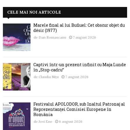
CELE MAI NOI ARTICOLE
Marele final al lui Buñuel: Cet obscur objet du
désir (1977)
de
Dan Romascanu
7 august 2026
Captivi într-un prezent infinit cu Maja Lunde
în „Stop-cadru”
de
Claudia Nițu
7 august 2026
Festivalul APOLODOR, sub Înaltul Patronaj al
Reprezentanței Comisiei Europene în
România
de
Jovi Ene
6 august 2026