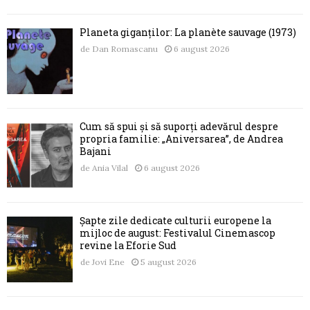
Planeta giganților: La planète sauvage (1973)
de
Dan Romascanu
6 august 2026
Cum să spui și să suporți adevărul despre
propria familie: „Aniversarea”, de Andrea
Bajani
de
Ania Vilal
6 august 2026
Șapte zile dedicate culturii europene la
mijloc de august: Festivalul Cinemascop
revine la Eforie Sud
de
Jovi Ene
5 august 2026