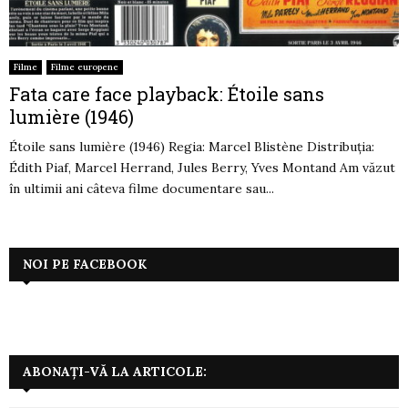
Filme
Filme europene
Fata care face playback: Étoile sans
lumière (1946)
Étoile sans lumière (1946) Regia: Marcel Blistène Distribuția:
Édith Piaf, Marcel Herrand, Jules Berry, Yves Montand Am văzut
în ultimii ani câteva filme documentare sau...
NOI PE FACEBOOK
ABONAȚI-VĂ LA ARTICOLE: