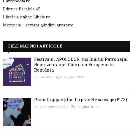
Cartepedia.ro
Editura Paralela 45
Librăria online Libris.ro
Memoria – revista gândirii arestate
CELE MAI NOI ARTICOLE
Festivalul APOLODOR, sub Înaltul Patronaj al
Reprezentanței Comisiei Europene în
România
de
Jovi Ene
6 august 2026
Planeta giganților: La planète sauvage (1973)
de
Dan Romascanu
6 august 2026