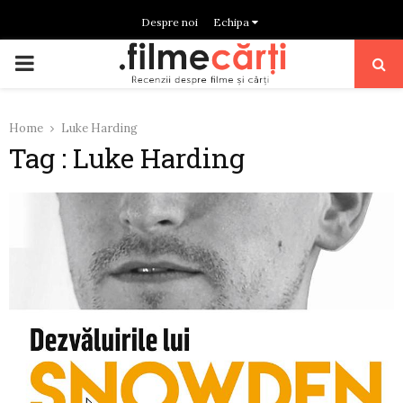
Despre noi
Echipa
PRIMARY
MENU
Home
Luke Harding
Tag : Luke Harding