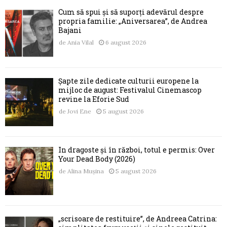
Cum să spui și să suporți adevărul despre
propria familie: „Aniversarea”, de Andrea
Bajani
de
Ania Vilal
6 august 2026
Șapte zile dedicate culturii europene la
mijloc de august: Festivalul Cinemascop
revine la Eforie Sud
de
Jovi Ene
5 august 2026
În dragoste și în război, totul e permis: Over
Your Dead Body (2026)
de
Alina Mușina
5 august 2026
„scrisoare de restituire”, de Andreea Catrina: