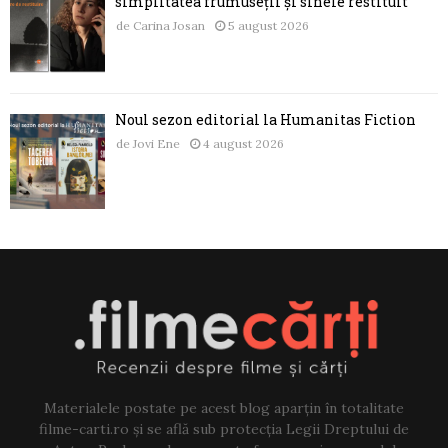
simplitatea frumuseții și sinele restituit
de
Carina Josan
5 august 2026
Noul sezon editorial la Humanitas Fiction
de
Jovi Ene
4 august 2026
Materialele postate pe acest blog aparțin în totalitate
filme-carti.ro și se află sub protecția Legii Dreptului de