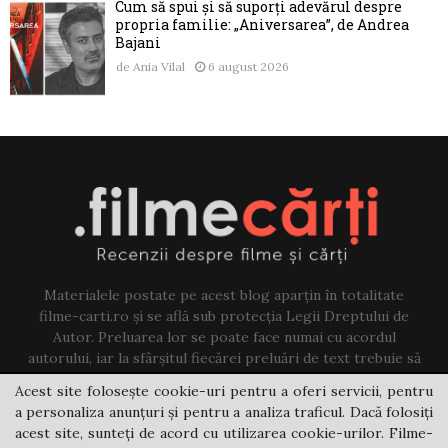
Cum să spui și să suporți adevărul despre
propria familie: „Aniversarea”, de Andrea
Bajani
de
Ania Vilal
6 august 2026
Materialele postate pe acest blog aparțin în totalitate
filme-carti.ro și se află sub protecția Legii Dreptului de
Autor. Preluarea lor se poate face numai cu acordul
autorului, iar la sfârșitul fiecărei preluări de text trebuie să
existe un link către acest blog.
Acest site folosește cookie-uri pentru a oferi servicii, pentru
a personaliza anunțuri și pentru a analiza traficul. Dacă folosiți
Contact us:
jovi@filme-carti.ro
acest site, sunteți de acord cu utilizarea cookie-urilor. Filme-