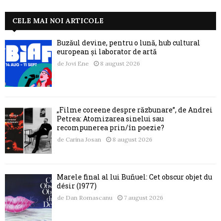
CELE MAI NOI ARTICOLE
Buzăul devine, pentru o lună, hub cultural
european și laborator de artă
de
Jovi Ene
8 august 2026
„Filme coreene despre răzbunare”, de Andrei
Petrea: Atomizarea sinelui sau
recompunerea prin/în poezie?
de
Carina Josan
8 august 2026
Marele final al lui Buñuel: Cet obscur objet du
désir (1977)
de
Dan Romascanu
7 august 2026