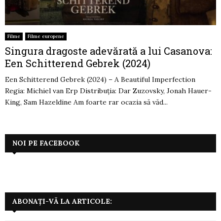
Filme
Filme europene
Singura dragoste adevărată a lui Casanova:
Een Schitterend Gebrek (2024)
Een Schitterend Gebrek (2024) – A Beautiful Imperfection
Regia: Michiel van Erp Distribuția: Dar Zuzovsky, Jonah Hauer-
King, Sam Hazeldine Am foarte rar ocazia să văd...
NOI PE FACEBOOK
ABONAȚI-VĂ LA ARTICOLE: