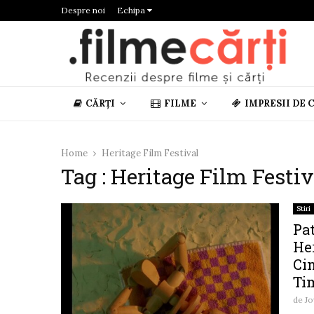
Despre noi
Echipa
CĂRȚI
FILME
IMPRESII DE 
Home
Heritage Film Festival
Tag : Heritage Film Festiv
Stiri
Pa
Her
Ci
Ti
de
Jo