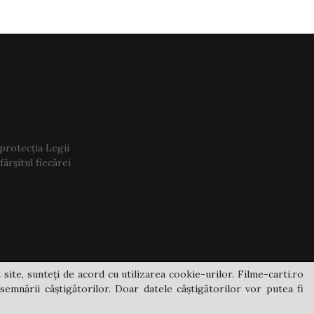
 protecția Legii
ârșitul fiecărei
 site, sunteți de acord cu utilizarea cookie-urilor. Filme-carti.ro
semnării câștigătorilor. Doar datele câștigătorilor vor putea fi