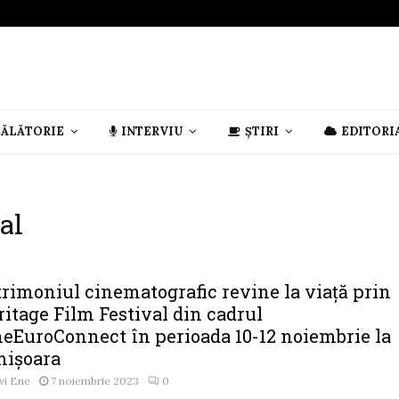
CĂLĂTORIE
INTERVIU
ȘTIRI
EDITORI
al
trimoniul cinematografic revine la viață prin
itage Film Festival din cadrul
neEuroConnect în perioada 10-12 noiembrie la
mișoara
vi Ene
7 noiembrie 2023
0