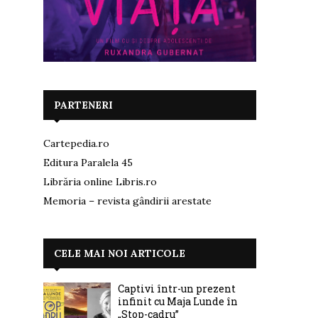
PARTENERI
Cartepedia.ro
Editura Paralela 45
Librăria online Libris.ro
Memoria – revista gândirii arestate
CELE MAI NOI ARTICOLE
Captivi într-un prezent
infinit cu Maja Lunde în
„Stop-cadru”