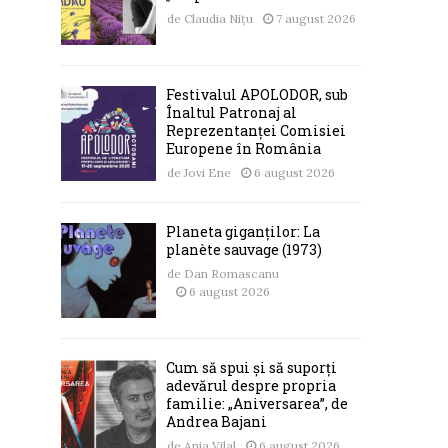
de
Claudia Nițu
7 august 2026
Festivalul APOLODOR, sub
Înaltul Patronaj al
Reprezentanței Comisiei
Europene în România
de
Jovi Ene
6 august 2026
Planeta giganților: La
planète sauvage (1973)
de
Dan Romascanu
6 august 2026
Cum să spui și să suporți
adevărul despre propria
familie: „Aniversarea”, de
Andrea Bajani
de
Ania Vilal
6 august 2026