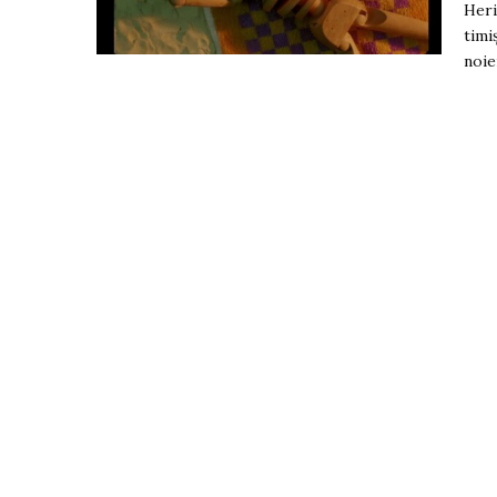
Heri
timi
noie