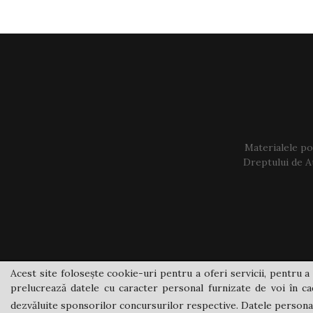
Materialele pos
Dreptului de Au
Acest site folosește cookie-uri pentru a oferi servicii, pentru a 
prelucrează datele cu caracter personal furnizate de voi în cad
dezvăluite sponsorilor concursurilor respective. Datele personale