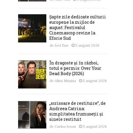
Șapte zile dedicate culturii
europene la mijloc de
august: Festivalul
Cinemascop revine la
Eforie Sud
de
Jovi Ene
5 august 2026
În dragoste și în război,
totul e permis: Over Your
Dead Body (2026)
de
Alina Mușina
5 august 2026
„scrisoare de restituire”, de
Andreea Catrina:
simplitatea frumuseții și
sinele restituit
de
Carina Josan
5 august 2026