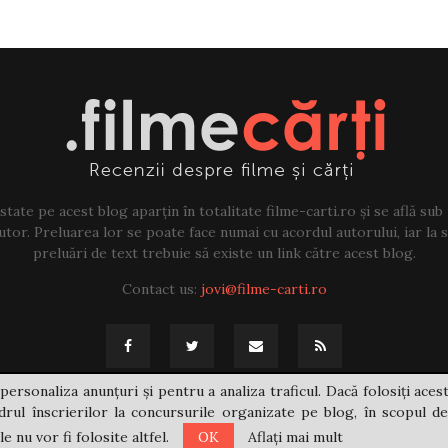
tate pe acest blog aparțin în totalitate filme-carti.ro și se află sub
tor. Preluarea lor se poate face numai cu acordul autorului, iar la sf
preluări de text trebuie să existe un link către acest blog.
Contact us:
jovi@filme-carti.ro
personaliza anunțuri și pentru a analiza traficul. Dacă folosiți acest
rul înscrierilor la concursurile organizate pe blog, în scopul de
 nu vor fi folosite altfel.
OK
Aflați mai mult
@2021 - filme-carti.ro