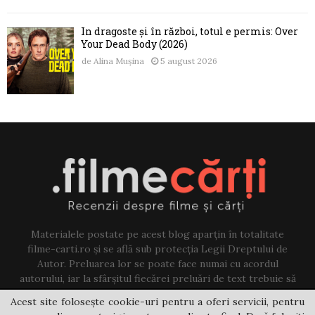
În dragoste și în război, totul e permis: Over
Your Dead Body (2026)
de
Alina Mușina
5 august 2026
Materialele postate pe acest blog aparțin în totalitate
filme-carti.ro și se află sub protecția Legii Dreptului de
Autor. Preluarea lor se poate face numai cu acordul
autorului, iar la sfârșitul fiecărei preluări de text trebuie să
existe un link către acest blog.
Acest site folosește cookie-uri pentru a oferi servicii, pentru