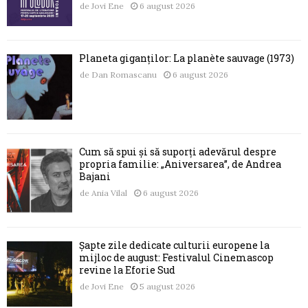
de
Jovi Ene
6 august 2026
Planeta giganților: La planète sauvage (1973)
de
Dan Romascanu
6 august 2026
Cum să spui și să suporți adevărul despre
propria familie: „Aniversarea”, de Andrea
Bajani
de
Ania Vilal
6 august 2026
Șapte zile dedicate culturii europene la
mijloc de august: Festivalul Cinemascop
revine la Eforie Sud
de
Jovi Ene
5 august 2026