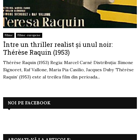
Filme
Filme europene
Între un thriller realist și unul noir:
Thérèse Raquin (1953)
Thérèse Raquin (1953) Regia: Marcel Carné Distribuția: Simone
Signoret, Raf Vallone, Maria Pia Casilio, Jacques Duby ‘Thérèse
Raquin’ (1953) este al treilea film din perioada...
NOI PE FACEBOOK
ABONAȚI-VĂ LA ARTICOLE: