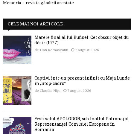
Memoria – revista gândirii arestate
CELE MAI NOI ARTICOLE
Marele final al lui Buñuel: Cet obscur objet du
désir (1977)
de
Dan Romascanu
7 august 2026
Captivi într-un prezent infinit cu Maja Lunde
în „Stop-cadru”
de
Claudia Nițu
7 august 2026
Festivalul APOLODOR, sub Înaltul Patronaj al
Reprezentanței Comisiei Europene în
România