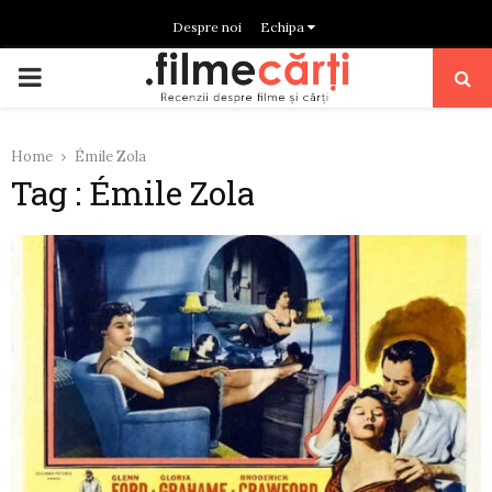
Despre noi
Echipa
PRIMARY
MENU
Home
Émile Zola
Tag : Émile Zola