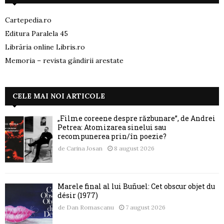
Cartepedia.ro
Editura Paralela 45
Librăria online Libris.ro
Memoria – revista gândirii arestate
CELE MAI NOI ARTICOLE
„Filme coreene despre răzbunare”, de Andrei
Petrea: Atomizarea sinelui sau
recompunerea prin/în poezie?
de
Carina Josan
8 august 2026
Marele final al lui Buñuel: Cet obscur objet du
désir (1977)
de
Dan Romascanu
7 august 2026