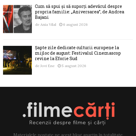
Cum să spui și să suporți adevărul despre
propria familie: „Aniversarea”, de Andrea
Bajani
de
Ania Vilal
6 august 2026
Șapte zile dedicate culturii europene la
mijloc de august: Festivalul Cinemascop
revine la Eforie Sud
de
Jovi Ene
5 august 2026
Materialele postate pe acest blog aparțin în totalitate