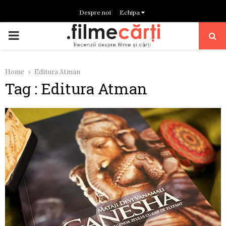
Despre noi
Echipa
PRIMARY
MENU
Home
Editura Atman
Tag : Editura Atman