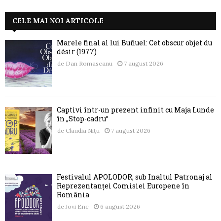
CELE MAI NOI ARTICOLE
Marele final al lui Buñuel: Cet obscur objet du
désir (1977)
de
Dan Romascanu
7 august 2026
Captivi într-un prezent infinit cu Maja Lunde
în „Stop-cadru”
de
Claudia Nițu
7 august 2026
Festivalul APOLODOR, sub Înaltul Patronaj al
Reprezentanței Comisiei Europene în
România
de
Jovi Ene
6 august 2026