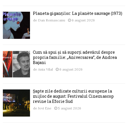
Planeta giganților: La planète sauvage (1973)
de
Dan Romascanu
6 august 2026
Cum să spui și să suporți adevărul despre
propria familie: „Aniversarea”, de Andrea
Bajani
de
Ania Vilal
6 august 2026
Șapte zile dedicate culturii europene la
mijloc de august: Festivalul Cinemascop
revine la Eforie Sud
de
Jovi Ene
5 august 2026