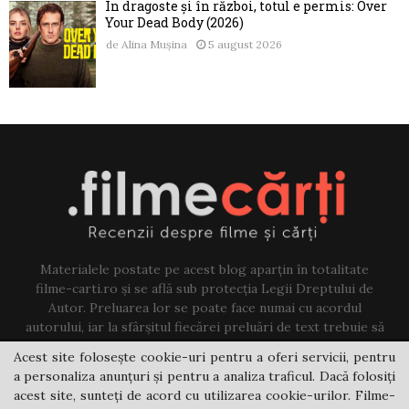
În dragoste și în război, totul e permis: Over
Your Dead Body (2026)
de
Alina Mușina
5 august 2026
Materialele postate pe acest blog aparțin în totalitate
filme-carti.ro și se află sub protecția Legii Dreptului de
Autor. Preluarea lor se poate face numai cu acordul
autorului, iar la sfârșitul fiecărei preluări de text trebuie să
existe un link către acest blog.
Acest site folosește cookie-uri pentru a oferi servicii, pentru
a personaliza anunțuri și pentru a analiza traficul. Dacă folosiți
Contact us:
jovi@filme-carti.ro
acest site, sunteți de acord cu utilizarea cookie-urilor. Filme-