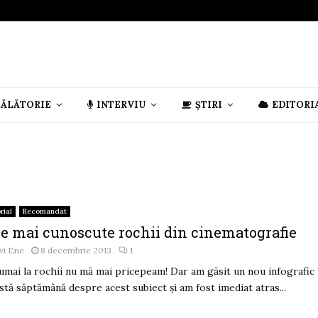
CĂLĂTORIE
INTERVIU
ȘTIRI
EDITORI
rial
Recomandat
le mai cunoscute rochii din cinematografie
vi Ene
8 decembrie 2013
1
numai la rochii nu mă mai pricepeam! Dar am găsit un nou infografic 
stă săptămână despre acest subiect și am fost imediat atras...