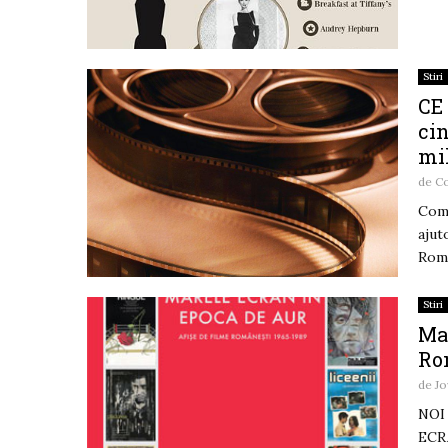
Stiri
CE 
ci
mi
de
C
Comi
ajut
Roma
Stiri
Mar
Ro
de
Jo
NOI 
ECRA