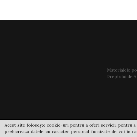
Materialele pos
Dreptului de Au
Acest site folosește cookie-uri pentru a oferi servicii, pentru a 
prelucrează datele cu caracter personal furnizate de voi în cad