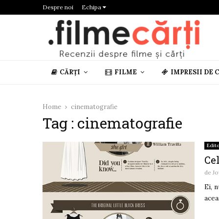
Despre noi
Echipa
CĂRȚI
FILME
IMPRESII DE 
Home
cinematografie
Tag : cinematografie
Edito
Ce
de
Jo
Ei, 
acea