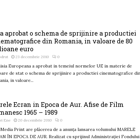
a aprobat o schema de sprijinire a productiei
nematografice din Romania, in valoare de 80
lioane euro
odrut
23 decembrie 2010
0
sia Europeana a aprobat in temeiul normelor UE in materie de
oare de stat o schema de sprijinire a productiei cinematografice di
nia, in valoare...
ele Ecran in Epoca de Aur. Afise de Film
manesc 1965 – 1989
vi Ene
20 decembrie 2010
0
Media Print are plăcerea de a anunța lansarea volumului MARELE
N ÎN EPOCA DE AUR. Realizat cu sprijinul Administrației Fondului