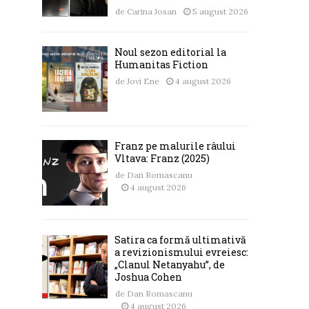
de
Carina Josan
5 august 2026
Noul sezon editorial la
Humanitas Fiction
de
Jovi Ene
4 august 2026
Franz pe malurile râului
Vltava: Franz (2025)
de
Dan Romascanu
4 august 2026
Satira ca formă ultimativă
a revizionismului evreiesc:
„Clanul Netanyahu”, de
Joshua Cohen
de
Dan Romascanu
4 august 2026