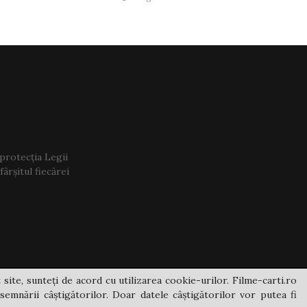
 protecția Legii
ârșitul fiecărei
 site, sunteți de acord cu utilizarea cookie-urilor. Filme-carti.ro
semnării câștigătorilor. Doar datele câștigătorilor vor putea fi