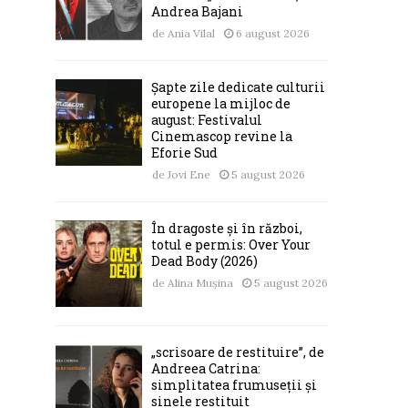
Andrea Bajani
de
Ania Vilal
6 august 2026
Șapte zile dedicate culturii
europene la mijloc de
august: Festivalul
Cinemascop revine la
Eforie Sud
de
Jovi Ene
5 august 2026
În dragoste și în război,
totul e permis: Over Your
Dead Body (2026)
de
Alina Mușina
5 august 2026
„scrisoare de restituire”, de
Andreea Catrina:
simplitatea frumuseții și
sinele restituit