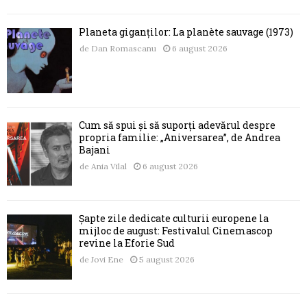
Planeta giganților: La planète sauvage (1973)
de
Dan Romascanu
6 august 2026
Cum să spui și să suporți adevărul despre
propria familie: „Aniversarea”, de Andrea
Bajani
de
Ania Vilal
6 august 2026
Șapte zile dedicate culturii europene la
mijloc de august: Festivalul Cinemascop
revine la Eforie Sud
de
Jovi Ene
5 august 2026