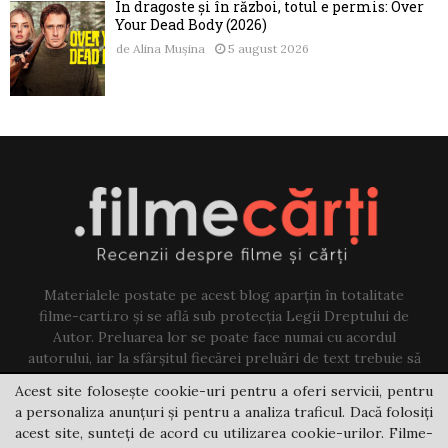
În dragoste și în război, totul e permis: Over
Your Dead Body (2026)
de
Alina Mușina
5 august 2026
Materialele postate pe acest blog aparțin în totalitate
filme-carti.ro și se află sub protecția Legii Dreptului de
Autor. Preluarea lor se poate face numai cu acordul
autorului, iar la sfârșitul fiecărei preluări de text trebuie să
existe un link către acest blog.
Acest site folosește cookie-uri pentru a oferi servicii, pentru
a personaliza anunțuri și pentru a analiza traficul. Dacă folosiți
Contact us:
jovi@filme-carti.ro
acest site, sunteți de acord cu utilizarea cookie-urilor. Filme-