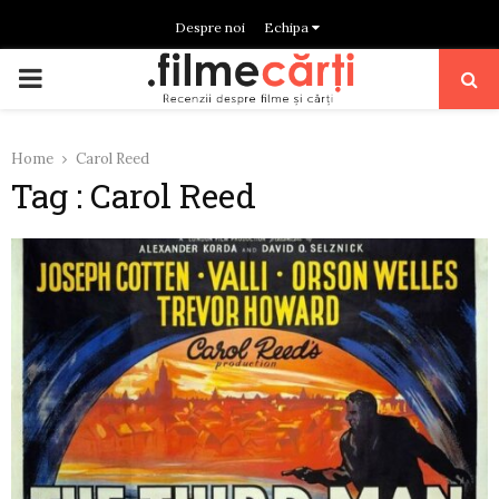
Despre noi
Echipa
PRIMARY
MENU
Home
Carol Reed
Tag : Carol Reed