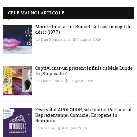
CELE MAI NOI ARTICOLE
Marele final al lui Buñuel: Cet obscur objet du
désir (1977)
de
Dan Romascanu
7 august 2026
Captivi într-un prezent infinit cu Maja Lunde
în „Stop-cadru”
de
Claudia Nițu
7 august 2026
Festivalul APOLODOR, sub Înaltul Patronaj al
Reprezentanței Comisiei Europene în
România
de
Jovi Ene
6 august 2026