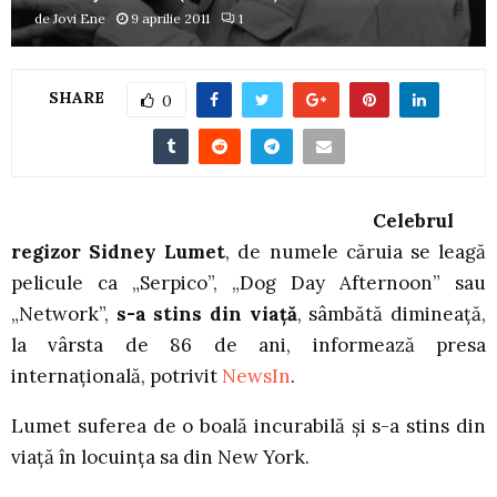
de
Jovi Ene
9 aprilie 2011
1
SHARE
0
Celebrul
regizor Sidney Lumet
, de numele căruia se leagă
pelicule ca „Serpico”, „Dog Day Afternoon” sau
„Network”,
s-a stins din viaţă
, sâmbătă dimineaţă,
la vârsta de 86 de ani, informează presa
internaţională, potrivit
NewsIn
.
Lumet suferea de o boală incurabilă şi s-a stins din
viaţă în locuinţa sa din New York.