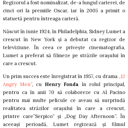
Regizorul a fost nominalizat, de-a lungul carierei, de
cinci ori la premiile Oscar, iar în 2005 a primit o
statuetă pentru întreaga carieră.
Născut în iunie 1924, în Philadelphia, Sidney Lumet a
crescut în New York şi a debutat ca regizor de
televiziune. În ceea ce priveşte cinematografia,
Lumet a preferat să filmeze pe străzile oraşului în
care a crescut.
Un prim succes este înregistrat în 1957, cu drama
„12
Angry Men”
, cu
Henry Fonda
în rolul principal,
pentru ca în anii 70 să colaboreze cu Al Pacino
pentru mai multe pelicule ce aveau să surprindă
realitatea străzilor oraşului în care a crescut,
printre care”Serpico” şi „Dog Day Afternoon”. În
aceeaşi perioadă, Lumet regizează şi filmul