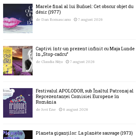
Marele final al lui Buñuel: Cet obscur objet du
désir (1977)
de
Dan Romascanu
7 august 2026
Captivi într-un prezent infinit cu Maja Lunde
în „Stop-cadru”
de
Claudia Nițu
7 august 2026
Festivalul APOLODOR, sub Înaltul Patronaj al
Reprezentanței Comisiei Europene în
România
de
Jovi Ene
6 august 2026
Planeta giganților: La planète sauvage (1973)