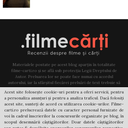
Materialele postate pe acest blog aparțin în totalitate
filme-carti.ro și se află sub protecția Legii Dreptului de
Autor. Preluarea lor se poate face numai cu acordul
autorului, iar la sfârșitul fiecărei preluări de text trebuie să
existe un link către acest blog.
Acest site folosește cookie-uri pentru a oferi servicii, pentru
a personaliza anunțuri și pentru a analiza traficul. Dacă folosiți
Contact us:
jovi@filme-carti.ro
acest site, sunteți de acord cu utilizarea cookie-urilor. Filme-
carti.ro prelucrează datele cu caracter personal furnizate de
voi în cadrul înscrierilor la concursurile organizate pe blog, în
scopul desemnării câștigătorilor. Doar datele câștigătorilor