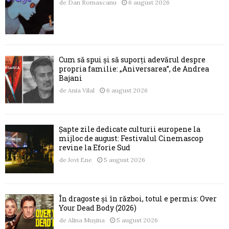
de
Dan Romascanu
6 august 2026
Cum să spui și să suporți adevărul despre
propria familie: „Aniversarea”, de Andrea
Bajani
de
Ania Vilal
6 august 2026
Șapte zile dedicate culturii europene la
mijloc de august: Festivalul Cinemascop
revine la Eforie Sud
de
Jovi Ene
5 august 2026
În dragoste și în război, totul e permis: Over
Your Dead Body (2026)
de
Alina Mușina
5 august 2026