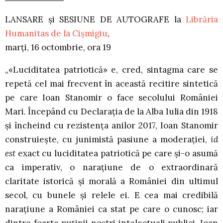
LANSARE și SESIUNE DE AUTOGRAFE la
Librăria
Humanitas de la Cișmigiu
,
marți, 16 octombrie, ora 19
„«Luciditatea patriotică» e, cred, sintagma care se
repetă cel mai frecvent în această recitire sintetică
pe care Ioan Stanomir o face secolului României
Mari. Începând cu Declarația de la Alba Iulia din 1918
și încheind cu rezistența anilor 2017, Ioan Stanomir
construiește, cu junimistă pasiune a moderației,
id
est
exact cu luciditatea patriotică pe care și-o asumă
ca imperativ, o narațiune de o extraordinară
claritate istorică și morală a României din ultimul
secol, cu bunele și relele ei. E cea mai credibilă
narațiune a României ca stat pe care o cunosc; iar