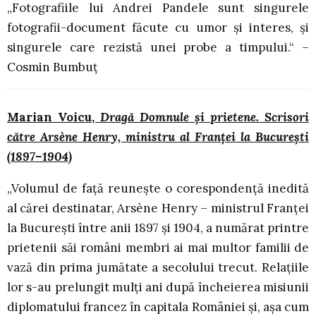
„Fotografiile lui Andrei Pandele sunt singurele
fotografii-document făcute cu umor şi interes, şi
singurele care rezistă unei probe a timpului.“ –
Cosmin Bumbuț
Marian Voicu,
Dragă Domnule și prietene.
Scrisori
către Arsène Henry, ministru al Franței la București
(1897–1904)
„Volumul de față reunește o corespondență inedită
al cărei destinatar, Arsène Henry – ministrul Franței
la București între anii 1897 şi 1904, a numărat printre
prietenii săi români membri ai mai multor familii de
vază din prima jumătate a secolului trecut. Relațiile
lor s-au prelungit mulți ani după încheierea misiunii
diplomatului francez în capitala României și, așa cum