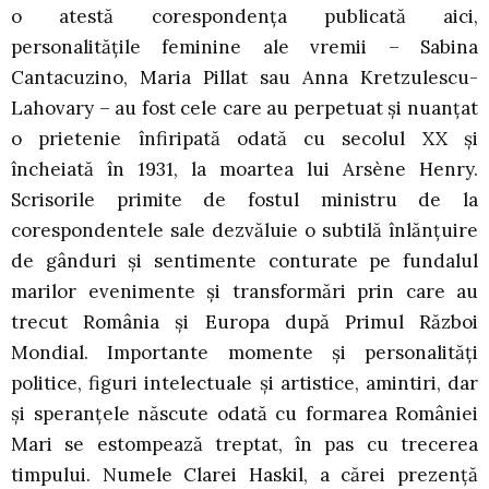
o atestă corespondența publicată aici,
personalitățile feminine ale vremii – Sabina
Cantacuzino, Maria Pillat sau Anna Kretzulescu-
Lahovary – au fost cele care au perpetuat și nuanțat
o prietenie înfiripată odată cu secolul XX și
încheiată în 1931, la moartea lui Arsène Henry.
Scrisorile primite de fostul ministru de la
corespondentele sale dezvăluie o subtilă înlănțuire
de gânduri și sentimente conturate pe fundalul
marilor evenimente și transformări prin care au
trecut România și Europa după Primul Război
Mondial. Importante momente și personalități
politice, figuri intelectuale și artistice, amintiri, dar
și speranțele născute odată cu formarea României
Mari se estompează treptat, în pas cu trecerea
timpului. Numele Clarei Haskil, a cărei prezență