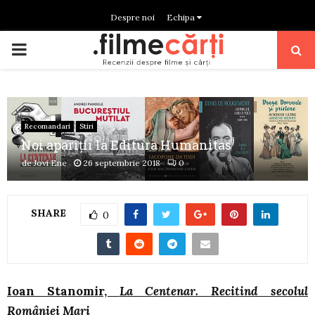
Despre noi
Echipa
PRIMARY
MENU
Recomandari
Stiri
Noi apariții la Editura Humanitas
de
Jovi Ene
26 septembrie 2018
0
SHARE
0
Ioan Stanomir,
La Centenar. Recitind secolul
României Mari