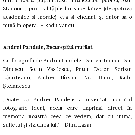
dintre foarte puținii noștri intelectuali publici, Ioan
Stanomir, prin calitățile lui superlative (deopotrivă
academice și morale), era și chemat, și dator să o
pună în operă.“ – Radu Vancu
Andrei Pandele,
Bucureștiul mutilat
Cu fotografii de Andrei Pandele, Dan Vartanian, Dan
Dinescu, Sorin Vasilescu, Peter Derer, Şerban
Lăcriţeanu, Andrei Bîrsan, Nic Hanu, Radu
Ştefănescu
„Poate că Andrei Pandele a inventat aparatul
fotografic ideal, acela care imprimă direct în
memoria noastră ceea ce vedem, dar cu inima,
sufletul şi viziunea lui.“ – Dinu Lazăr