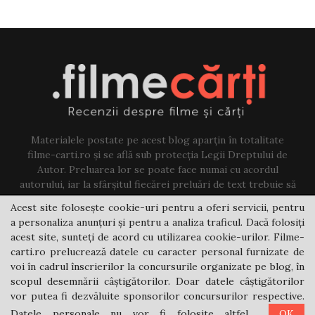
Materialele postate pe acest blog aparțin în totalitate
filme-carti.ro și se află sub protecția Legii Dreptului de
Autor. Preluarea lor se poate face numai cu acordul
autorului, iar la sfârșitul fiecărei preluări de text trebuie să
existe un link către acest blog.
Acest site folosește cookie-uri pentru a oferi servicii, pentru
a personaliza anunțuri și pentru a analiza traficul. Dacă folosiți
Contact us:
jovi@filme-carti.ro
acest site, sunteți de acord cu utilizarea cookie-urilor. Filme-
carti.ro prelucrează datele cu caracter personal furnizate de
voi în cadrul înscrierilor la concursurile organizate pe blog, în
scopul desemnării câștigătorilor. Doar datele câștigătorilor
vor putea fi dezvăluite sponsorilor concursurilor respective.
Datele personale nu vor fi folosite altfel.
OK