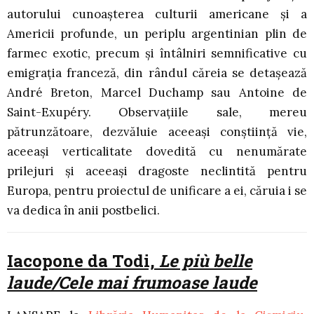
autorului cunoaşterea culturii americane şi a
Americii profunde, un periplu argentinian plin de
farmec exotic, precum şi întâlniri semnificative cu
emigraţia franceză, din rândul căreia se detaşează
André Breton, Marcel Duchamp sau Antoine de
Saint-Exupéry. Observaţiile sale, mereu
pătrunzătoare, dezvăluie aceeaşi conştiinţă vie,
aceeaşi verticalitate dovedită cu nenumărate
prilejuri şi aceeaşi dragoste neclintită pentru
Europa, pentru proiectul de unificare a ei, căruia i se
va dedica în anii postbelici.
Iacopone da Todi,
Le più belle
laude/Cele mai frumoase laude