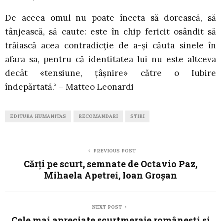
De aceea omul nu poate înceta să dorească, să
tânjească, să caute: este în chip fericit osândit să
trăiască acea contradicţie de a-şi căuta sinele în
afara sa, pentru că identitatea lui nu este altceva
decât «tensiune, ţâşnire» către o Iubire
îndepărtată.“ – Matteo Leonardi
EDITURA HUMANITAS
RECOMANDARI
STIRI
PREVIOUS POST
Cărți pe scurt, semnate de Octavio Paz,
Mihaela Apetrei, Ioan Groșan
NEXT POST
Cele mai apreciate scurtmeraje românești și