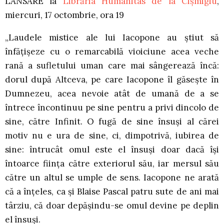
LANSARE la
Librăria Humanitas de la Cișmigiu
,
miercuri, 17 octombrie, ora 19
„Laudele mistice ale lui Iacopone au ştiut să
înfăţişeze cu o remarcabilă vioiciune acea veche
rană a sufletului uman care mai sângerează încă:
dorul după Altceva, pe care Iacopone îl găseşte în
Dumnezeu, acea nevoie atât de umană de a se
întrece încontinuu pe sine pentru a privi dincolo de
sine, către Infinit. O fugă de sine însuşi al cărei
motiv nu e ura de sine, ci, dimpotrivă, iubirea de
sine: întrucât omul este el însuşi doar dacă îşi
întoarce fiinţa către exteriorul său, iar mersul său
către un altul se umple de sens. Iacopone ne arată
că a înţeles, ca şi Blaise Pascal patru sute de ani mai
târziu, că doar depăşindu-se omul devine pe deplin
el însuşi.