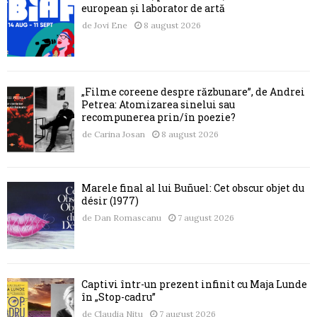
european și laborator de artă
de
Jovi Ene
8 august 2026
„Filme coreene despre răzbunare”, de Andrei
Petrea: Atomizarea sinelui sau
recompunerea prin/în poezie?
de
Carina Josan
8 august 2026
Marele final al lui Buñuel: Cet obscur objet du
désir (1977)
de
Dan Romascanu
7 august 2026
Captivi într-un prezent infinit cu Maja Lunde
în „Stop-cadru”
de
Claudia Nițu
7 august 2026