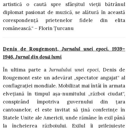
artistică o caută spre sfârșitul vieții bătrânul
diplomat pasionat de muzică, se alătură în această
corespondență prietenelor fidele din elita
românească.“ – Florin Țurcanu
Denis de Rougemont,
Jurnalul unei epoci. 1939–
1946.
Jurnal din două lumi
În ultima parte a
Jurnalului unei epoci
, Denis de
Rougemont este un adevărat „spectator angajat“ al
conflagraţiei mondiale. Mobilizat mai întâi în armata
elveţiană în timpul aşa-numitului „război ciudat“,
conspirând împotriva guvernului din ţara
cantoanelor, el este invitat să ţină conferinţe în
Statele Unite ale Americii, unde rămâne în exil până
la încheierea războiului. Exilul îi prilejuieşte