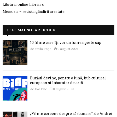
Librăria online Libris.ro
Memoria – revista gândirii arestate
CELE MAI NOI ARTICOLE
10 filme care îți vor da lumea peste cap
de
Stella Popa
9 august 2026
Buzăul devine, pentru o lună, hub cultural
european și laborator de artă
de
Jovi Ene
8 august 2026
„Filme coreene despre răzbunare”, de Andrei