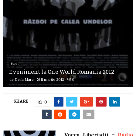
Stiri
Eveniment la One World Romania 2012
de
Delia Marc
11 martie 2012
0
SHARE
0
Vocea Libertatii –
Radio