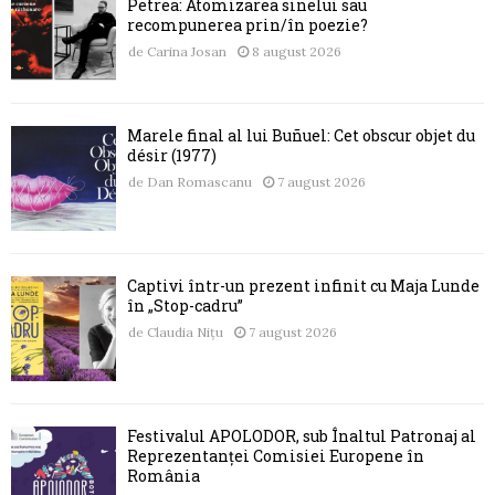
Petrea: Atomizarea sinelui sau
recompunerea prin/în poezie?
de
Carina Josan
8 august 2026
Marele final al lui Buñuel: Cet obscur objet du
désir (1977)
de
Dan Romascanu
7 august 2026
Captivi într-un prezent infinit cu Maja Lunde
în „Stop-cadru”
de
Claudia Nițu
7 august 2026
Festivalul APOLODOR, sub Înaltul Patronaj al
Reprezentanței Comisiei Europene în
România