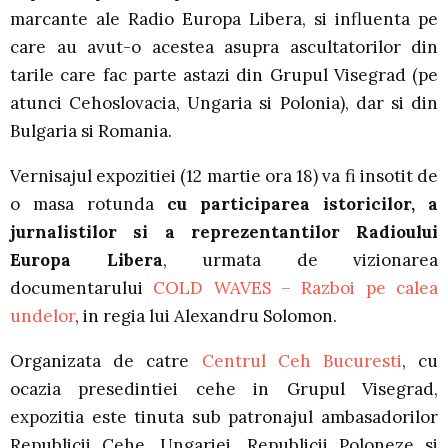
marcante ale Radio Europa Libera, si influenta pe
care au avut-o acestea asupra ascultatorilor din
tarile care fac parte astazi din Grupul Visegrad (pe
atunci Cehoslovacia, Ungaria si Polonia), dar si din
Bulgaria si Romania.
Vernisajul expozitiei (12 martie ora 18) va fi insotit de
o masa rotunda
cu participarea istoricilor, a
jurnalistilor si a reprezentantilor Radioului
Europa Libera
, urmata de vizionarea
documentarului
COLD WAVES – Razboi pe calea
undelor
, in regia lui Alexandru Solomon.
Organizata de catre
Centrul Ceh Bucuresti
, cu
ocazia presedintiei cehe in Grupul Visegrad,
expozitia este tinuta sub patronajul ambasadorilor
Republicii Cehe, Ungariei, Republicii Poloneze si