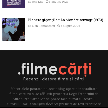
de
Jovi Ene
6 august 2026
Planeta giganților: La planète sauvage (1973)
de
Dan Romascanu
6 august 2026
Materialele postate pe acest blog aparțin în totalitate
filme-carti.ro și se află sub protecția Legii Dreptului de
Autor. Preluarea lor se poate face numai cu acordul
autorului, iar la sfârșitul fiecărei preluări de text trebuie să