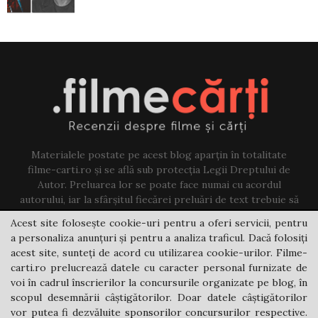
Materialele postate pe acest blog aparțin în totalitate
filme-carti.ro și se află sub protecția Legii Dreptului de
Autor. Preluarea lor se poate face numai cu acordul
autorului, iar la sfârșitul fiecărei preluări de text trebuie să
existe un link către acest blog.
Acest site folosește cookie-uri pentru a oferi servicii, pentru
a personaliza anunțuri și pentru a analiza traficul. Dacă folosiți
Contact us:
jovi@filme-carti.ro
acest site, sunteți de acord cu utilizarea cookie-urilor. Filme-
carti.ro prelucrează datele cu caracter personal furnizate de
voi în cadrul înscrierilor la concursurile organizate pe blog, în
scopul desemnării câștigătorilor. Doar datele câștigătorilor
vor putea fi dezvăluite sponsorilor concursurilor respective.