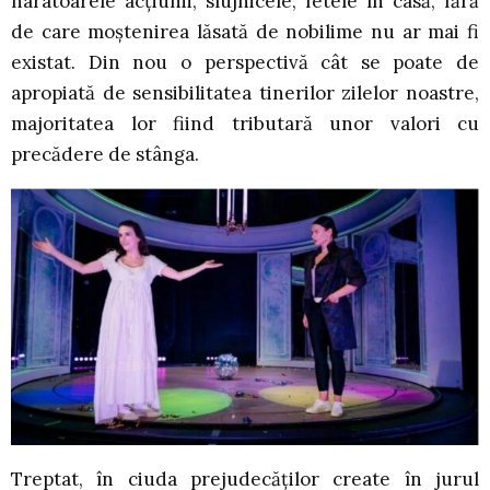
naratoarele acțiunii, slujnicele, fetele în casă, fără
de care moștenirea lăsată de nobilime nu ar mai fi
existat. Din nou o perspectivă cât se poate de
apropiată de sensibilitatea tinerilor zilelor noastre,
majoritatea lor fiind tributară unor valori cu
precădere de stânga.
Treptat, în ciuda prejudecăților create în jurul