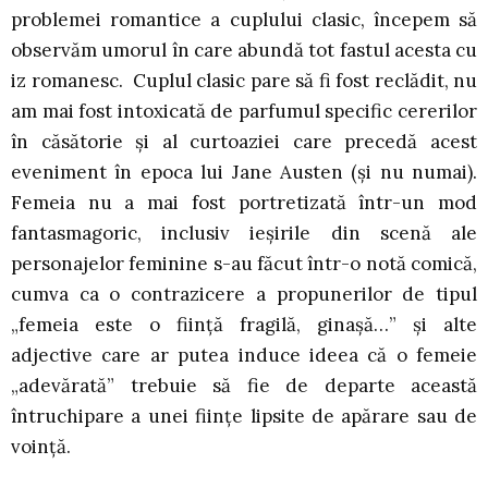
problemei romantice a cuplului clasic, începem să
observăm umorul în care abundă tot fastul acesta cu
iz romanesc. Cuplul clasic pare să fi fost reclădit, nu
am mai fost intoxicată de parfumul specific cererilor
în căsătorie și al curtoaziei care precedă acest
eveniment în epoca lui Jane Austen (și nu numai).
Femeia nu a mai fost portretizată într-un mod
fantasmagoric, inclusiv ieșirile din scenă ale
personajelor feminine s-au făcut într-o notă comică,
cumva ca o contrazicere a propunerilor de tipul
„femeia este o ființă fragilă, ginașă…” și alte
adjective care ar putea induce ideea că o femeie
„adevărată” trebuie să fie de departe această
întruchipare a unei ființe lipsite de apărare sau de
voință.