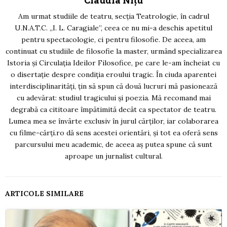
Am urmat studiile de teatru, secția Teatrologie, în cadrul
U.N.A.T.C. „I. L. Caragiale”, ceea ce nu mi-a deschis apetitul
pentru spectacologie, ci pentru filosofie. De aceea, am
continuat cu studiile de filosofie la master, urmând specializarea
Istoria și Circulația Ideilor Filosofice, pe care le-am încheiat cu
o disertație despre condiția eroului tragic. În ciuda aparentei
interdisciplinarități, țin să spun că două lucruri mă pasionează
cu adevărat: studiul tragicului și poezia. Mă recomand mai
degrabă ca cititoare împătimită decât ca spectator de teatru.
Lumea mea se învârte exclusiv în jurul cărților, iar colaborarea
cu filme-cărți.ro dă sens acestei orientări, și tot ea oferă sens
parcursului meu academic, de aceea aș putea spune că sunt
aproape un jurnalist cultural.
ARTICOLE SIMILARE