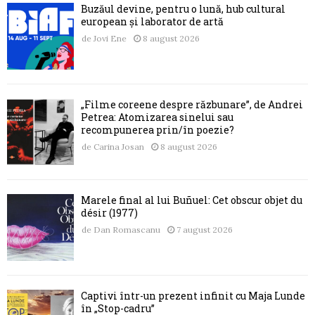
Buzăul devine, pentru o lună, hub cultural
european și laborator de artă
de
Jovi Ene
8 august 2026
„Filme coreene despre răzbunare”, de Andrei
Petrea: Atomizarea sinelui sau
recompunerea prin/în poezie?
de
Carina Josan
8 august 2026
Marele final al lui Buñuel: Cet obscur objet du
désir (1977)
de
Dan Romascanu
7 august 2026
Captivi într-un prezent infinit cu Maja Lunde
în „Stop-cadru”