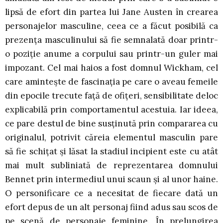
lipsă de efort din partea lui Jane Austen în crearea
personajelor masculine, ceea ce a făcut posibilă ca
prezența masculinului să fie semnalată doar printr-
o poziție anume a corpului sau printr-un guler mai
impozant. Cel mai haios a fost domnul Wickham, cel
care amintește de fascinația pe care o aveau femeile
din epocile trecute față de ofițeri, sensibilitate deloc
explicabilă prin comportamentul acestuia. Iar ideea,
ce pare destul de bine susținută prin compararea cu
originalul, potrivit căreia elementul masculin pare
să fie schițat și lăsat la stadiul incipient este cu atât
mai mult subliniată de reprezentarea domnului
Bennet prin intermediul unui scaun și al unor haine.
O personificare ce a necesitat de fiecare dată un
efort depus de un alt personaj fiind adus sau scos de
pe scenă de personaje feminine. În prelungirea