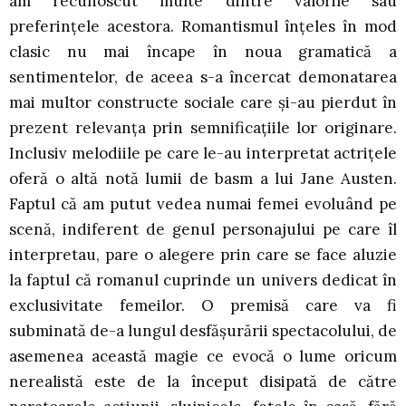
am recunoscut multe dintre valorile sau
preferințele acestora. Romantismul înțeles în mod
clasic nu mai încape în noua gramatică a
sentimentelor, de aceea s-a încercat demonatarea
mai multor constructe sociale care și-au pierdut în
prezent relevanța prin semnificațiile lor originare.
Inclusiv melodiile pe care le-au interpretat actrițele
oferă o altă notă lumii de basm a lui Jane Austen.
Faptul că am putut vedea numai femei evoluând pe
scenă, indiferent de genul personajului pe care îl
interpretau, pare o alegere prin care se face aluzie
la faptul că romanul cuprinde un univers dedicat în
exclusivitate femeilor. O premisă care va fi
subminată de-a lungul desfășurării spectacolului, de
asemenea această magie ce evocă o lume oricum
nerealistă este de la început disipată de către