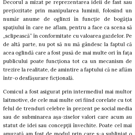
Decorul a mizat pe reprezentarea ideii de fast sau
prețiozitate prin manipularea luminii, folosind un
număr anume de oglinzi în funcție de bogăția
spațiului în care ne aflam, pentru a face ca scena să
„sclipească” în conformitate cu valoarea gazdelor. Pe
de altă parte, nu pot să nu mă gândesc la faptul că
acea oglindă care a fost pusă de mai multe ori în fața
publicului poate funcționa tot ca un mecanism de
trezire la realitate, de amintire a faptului că ne aflăm
într-o desfășurare ficțională.
Comicul a fost asigurat prin intermediul mai multor
laitmotive, de cele mai multe ori fiind corelate cu tot
felul de trenduri celebre în prezent pe social media
sau de subminarea așa-ziselor valori care acum au
statut de idei sau concepții învechite. Poate cel mai
amuzată am fost de modul prin care s-a subliniat o