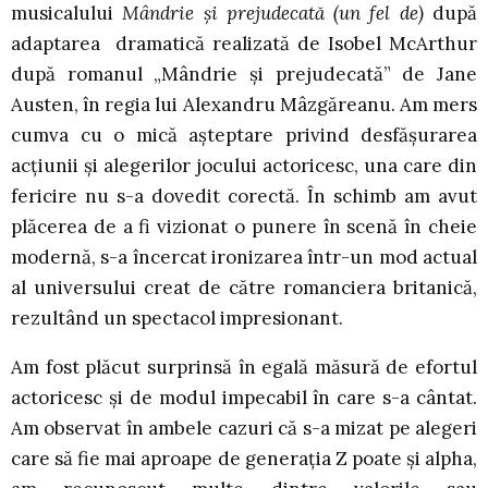
musicalului
Mândrie și prejudecată (un fel de)
după
adaptarea dramatică realizată de Isobel McArthur
după romanul „Mândrie și prejudecată” de Jane
Austen, în regia lui Alexandru Mâzgăreanu. Am mers
cumva cu o mică aşteptare privind desfăşurarea
acţiunii şi alegerilor jocului actoricesc, una care din
fericire nu s-a dovedit corectă. În schimb am avut
plăcerea de a fi vizionat o punere în scenă în cheie
modernă, s-a încercat ironizarea într-un mod actual
al universului creat de către romanciera britanică,
rezultând un spectacol impresionant.
Am fost plăcut surprinsă în egală măsură de efortul
actoricesc și de modul impecabil în care s-a cântat.
Am observat în ambele cazuri că s-a mizat pe alegeri
care să fie mai aproape de generația Z poate și alpha,