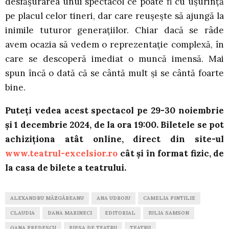
desfășurarea unui spectacol ce poate fi cu ușurință
pe placul celor tineri, dar care reușește să ajungă la
inimile tuturor generațiilor. Chiar dacă se râde
avem ocazia să vedem o reprezentație complexă, în
care se descoperă imediat o muncă imensă. Mai
spun încă o dată că se cântă mult și se cântă foarte
bine.
Puteți vedea acest spectacol pe 29-30 noiembrie
și 1 decembrie 2024, de la ora 19:00. Biletele se pot
achiziționa atât online, direct din site-ul
www.teatrul-excelsior.ro
cât și în format fizic, de
la casa de bilete a teatrului.
ALEXANDRU MÂZGĂREANU
ANA UDROIU
CAMELIA PINTILIE
CLAUDIA
DANA MARINECI
EDITORIAL
IULIA SAMSON
OANA PREDESCU
PIESA DE TEATRU
TEATRU