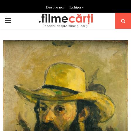
Despre noi
Echipa
PRIMARY
MENU