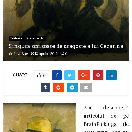
Editorial
Recomandat
Singura scrisoare de dragoste a lui Cézanne
de
Jovi Ene
13 aprilie 2017
0
SHARE
0
Am descoperit
articolul de pe
BrainPickings de