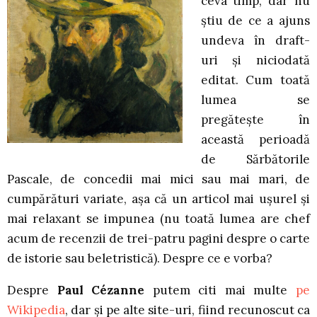
ceva timp, dar nu
știu de ce a ajuns
undeva în draft-
uri și niciodată
editat. Cum toată
lumea se
pregătește în
această perioadă
de Sărbătorile
Pascale, de concedii mai mici sau mai mari, de
cumpărături variate, așa că un articol mai ușurel și
mai relaxant se impunea (nu toată lumea are chef
acum de recenzii de trei-patru pagini despre o carte
de istorie sau beletristică). Despre ce e vorba?
Despre
Paul Cézanne
putem citi mai multe
pe
Wikipedia
, dar și pe alte site-uri, fiind recunoscut ca