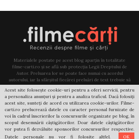
Materialele postate pe acest blog aparțin în totalitate
filme-carti.ro și se află sub protecția Legii Dreptului de
Autor. Preluarea lor se poate face numai cu acordul
autorului, iar la sfârșitul fiecărei preluări de text trebuie să
existe un link către acest blog.
Acest site folosește cookie-uri pentru a oferi servicii, pentru
a personaliza anunțuri și pentru a analiza traficul. Dacă folosiți
Contact us:
jovi@filme-carti.ro
acest site, sunteți de acord cu utilizarea cookie-urilor. Filme-
carti.ro prelucrează datele cu caracter personal furnizate de
voi în cadrul înscrierilor la concursurile organizate pe blog, în
scopul desemnării câștigătorilor. Doar datele câștigătorilor
vor putea fi dezvăluite sponsorilor concursurilor respective.
Datele personale nu vor fi folosite altfel.
OK