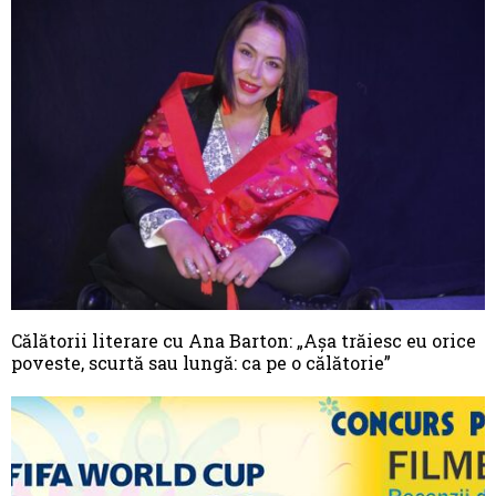
Călătorii literare cu Ana Barton: „Așa trăiesc eu orice
poveste, scurtă sau lungă: ca pe o călătorie”