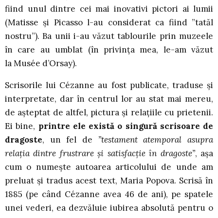
fiind unul dintre cei mai inovativi pictori ai lumii
(Matisse și Picasso l-au considerat ca fiind ”tatăl
nostru”). Ba unii i-au văzut tablourile prin muzeele
în care au umblat (în privința mea, le-am văzut
la Musée d’Orsay).
Scrisorile lui Cézanne au fost publicate, traduse și
interpretate, dar în centrul lor au stat mai mereu,
de așteptat de altfel, pictura și relațiile cu prietenii.
Ei bine,
printre ele există o singură scrisoare de
dragoste
, un fel de
”testament atemporal asupra
relația dintre frustrare și satisfacție în dragoste”
, așa
cum o numește autoarea articolului de unde am
preluat și tradus acest text, Maria Popova. Scrisă în
1885 (pe când Cézanne avea 46 de ani), pe spatele
unei vederi, ea dezvăluie iubirea absolută pentru o