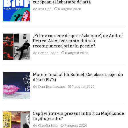
european și laborator de artă
de
Jovi Ene
8 august 2026
„Filme coreene despre răzbunare”, de Andrei
Petrea: Atomizarea sinelui sau
recompunerea prin/în poezie?
de
Carina Josan
8 august 2026
Marele final al lui Buñuel: Cet obscur objet du
désir (1977)
de
Dan Romascanu
7 august 2026
Captivi într-un prezent infinit cu Maja Lunde
în „Stop-cadru”
de
Claudia Nițu
7 august 2026