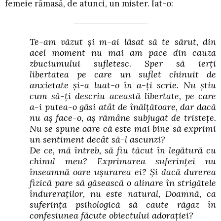
femeie rămasă, de atunci, un mister. Iat-o:
Te-am văzut și m-ai lăsat să te sărut, din
acel moment nu mai am pace din cauza
zbuciumului sufletesc. Sper să ierți
libertatea pe care un suflet chinuit de
anxietate și-a luat-o în a-ți scrie. Nu știu
cum să-ți descriu această libertate, pe care
a-i putea-o găsi atât de înălțătoare, dar dacă
nu aș face-o, aș rămâne subjugat de tristețe.
Nu se spune oare că este mai bine să exprimi
un sentiment decât să-l ascunzi?
De ce, mă întreb, să fiu tăcut în legătură cu
chinul meu? Exprimarea suferinței nu
înseamnă oare ușurarea ei? Și dacă durerea
fizică pare să găsească o alinare în strigătele
îndureraților, nu este natural, Doamnă, ca
suferința psihologică să caute răgaz în
confesiunea făcute obiectului adorației?