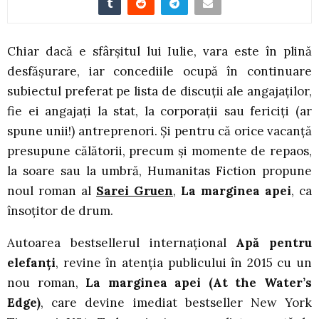
Chiar dacă e sfârșitul lui Iulie, vara este în plină
desfășurare, iar concediile ocupă în continuare
subiectul preferat pe lista de discuții ale angajaților,
fie ei angajați la stat, la corporații sau fericiți (ar
spune unii!) antreprenori. Și pentru că orice vacanță
presupune călătorii, precum și momente de repaos,
la soare sau la umbră, Humanitas Fiction propune
noul roman al
Sarei Gruen
,
La marginea apei
, ca
însoțitor de drum.
Autoarea bestsellerul internațional
Apă pentru
elefanți
, revine în atenția publicului în 2015 cu un
nou roman,
La marginea apei (At the Water’s
Edge)
, care devine imediat bestseller New York