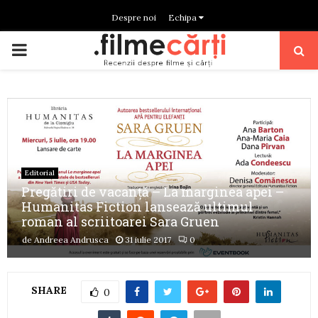
Despre noi
Echipa
PRIMARY
MENU
Editorial
Pregătiri de vacanță – La marginea apei –
Humanitas Fiction lansează ultimul
roman al scriitoarei Sara Gruen
de
Andreea Andrusca
31 iulie 2017
0
SHARE
0