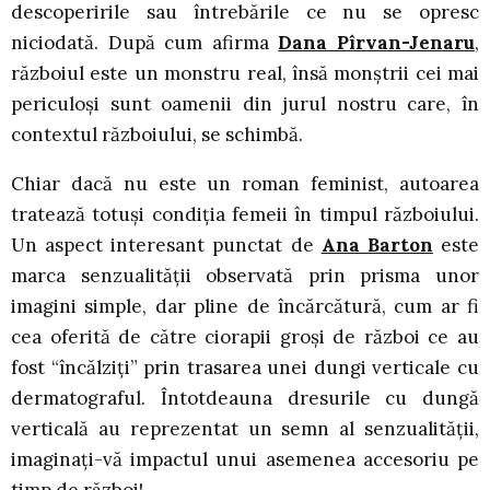
descoperirile sau întrebările ce nu se opresc
niciodată. După cum afirma
Dana Pîrvan-Jenaru
,
războiul este un monstru real, însă monștrii cei mai
periculoși sunt oamenii din jurul nostru care, în
contextul războiului, se schimbă.
Chiar dacă nu este un roman feminist, autoarea
tratează totuși condiția femeii în timpul războiului.
Un aspect interesant punctat de
Ana Barton
este
marca senzualității observată prin prisma unor
imagini simple, dar pline de încărcătură, cum ar fi
cea oferită de către ciorapii groși de război ce au
fost “încălziți” prin trasarea unei dungi verticale cu
dermatograful. Întotdeauna dresurile cu dungă
verticală au reprezentat un semn al senzualității,
imaginați-vă impactul unui asemenea accesoriu pe