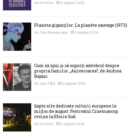
de
Jovi Ene
6 august 2026
Planeta giganților: La planète sauvage (1973)
de
Dan Romascanu
6 august 2026
Cum să spui și să suporți adevărul despre
propria familie: „Aniversarea”, de Andrea
Bajani
de
Ania Vilal
6 august 2026
Șapte zile dedicate culturii europene la
mijloc de august: Festivalul Cinemascop
revine la Eforie Sud
de
Jovi Ene
5 august 2026