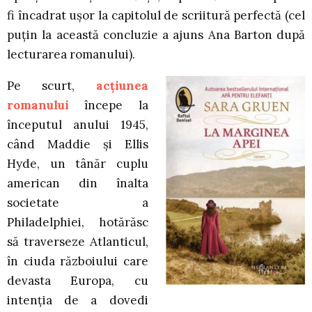
fi încadrat ușor la capitolul de scriitură perfectă (cel
puțin la această concluzie a ajuns Ana Barton după
lecturarea romanului).
Pe scurt,
acțiunea
romanului
începe la
începutul anului 1945,
când Maddie și Ellis
Hyde, un tânăr cuplu
american din înalta
societate a
Philadelphiei, hotărăsc
să traverseze Atlanticul,
în ciuda războiului care
devasta Europa, cu
intenția de a dovedi