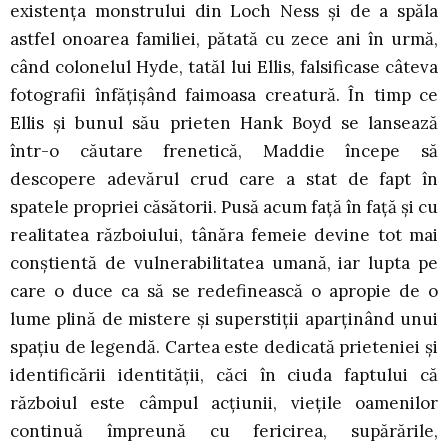
existența monstrului din Loch Ness și de a spăla
astfel onoarea familiei, pătată cu zece ani în urmă,
când colonelul Hyde, tatăl lui Ellis, falsificase câteva
fotografii înfățișând faimoasa creatură. În timp ce
Ellis și bunul său prieten Hank Boyd se lansează
într-o căutare frenetică, Maddie începe să
descopere adevărul crud care a stat de fapt în
spatele propriei căsătorii. Pusă acum față în față și cu
realitatea războiului, tânăra femeie devine tot mai
conștientă de vulnerabilitatea umană, iar lupta pe
care o duce ca să se redefinească o apropie de o
lume plină de mistere și superstiții aparținând unui
spațiu de legendă. Cartea este dedicată prieteniei și
identificării identității, căci în ciuda faptului că
războiul este câmpul acțiunii, viețile oamenilor
continuă împreună cu fericirea, supărările,