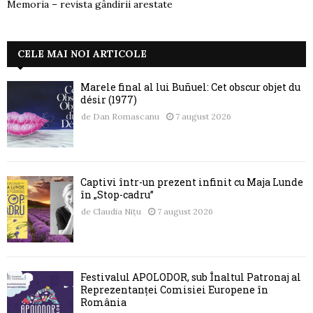
Memoria – revista gândirii arestate
CELE MAI NOI ARTICOLE
Marele final al lui Buñuel: Cet obscur objet du
désir (1977)
de
Dan Romascanu
7 august 2026
Captivi într-un prezent infinit cu Maja Lunde
în „Stop-cadru”
de
Claudia Nițu
7 august 2026
Festivalul APOLODOR, sub Înaltul Patronaj al
Reprezentanței Comisiei Europene în
România