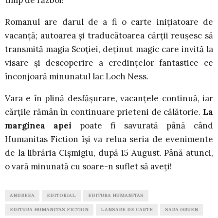
timp de război!
Romanul are darul de a fi o carte inițiatoare de
vacanță; autoarea și traducătoarea cărții reușesc să
transmită magia Scoției, deținut magic care invită la
visare și descoperire a credințelor fantastice ce
înconjoară minunatul lac Loch Ness.
Vara e în plină desfășurare, vacanțele continuă, iar
cărțile rămân în continuare prieteni de călătorie.
La
marginea apei
poate fi savurată până când
Humanitas Fiction își va relua seria de evenimente
de la librăria Cișmigiu, după 15 August. Până atunci,
o vară minunată cu soare-n suflet să aveți!
ANDREEA
EDITORIAL
EDITURA HUMANITAS
EDITURA HUMANITAS FICTION
LANSARE DE CARTE
SARA GRUEN