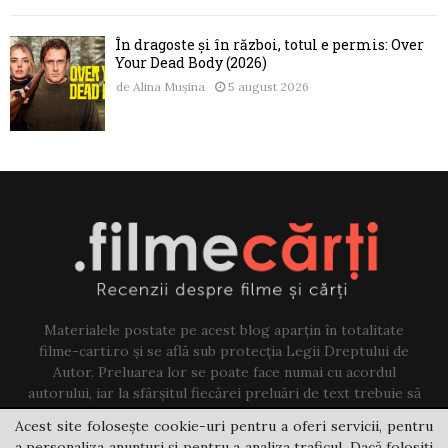
În dragoste și în război, totul e permis: Over
Your Dead Body (2026)
de
Alina Mușina
5 august 2026
Materialele postate pe acest blog aparțin în totalitate
filme-carti.ro și se află sub protecția Legii Dreptului de
Autor. Preluarea lor se poate face numai cu acordul
autorului, iar la sfârșitul fiecărei preluări de text trebuie să
existe un link către acest blog.
Acest site folosește cookie-uri pentru a oferi servicii, pentru
a personaliza anunțuri și pentru a analiza traficul. Dacă folosiți