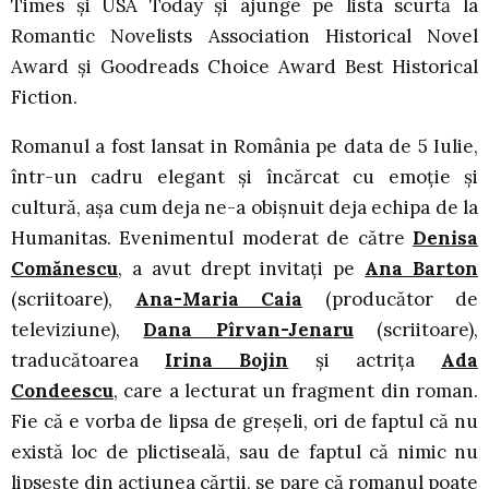
Times și USA Today și ajunge pe lista scurtă la
Romantic Novelists Association Historical Novel
Award și Goodreads Choice Award Best Historical
Fiction.
Romanul a fost lansat in România pe data de 5 Iulie,
într-un cadru elegant și încărcat cu emoție și
cultură, așa cum deja ne-a obișnuit deja echipa de la
Humanitas. Evenimentul moderat de către
Denisa
Comănescu
, a avut drept invitați pe
Ana Barton
(scriitoare),
Ana-Maria Caia
(producător de
televiziune),
Dana Pîrvan-Jenaru
(scriitoare),
traducătoarea
Irina Bojin
și actrița
Ada
Condeescu
, care a lecturat un fragment din roman.
Fie că e vorba de lipsa de greșeli, ori de faptul că nu
există loc de plictiseală, sau de faptul că nimic nu
lipsește din acțiunea cărții, se pare că romanul poate