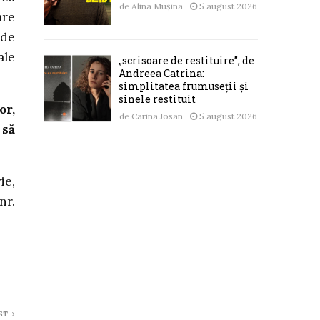
de
Alina Mușina
5 august 2026
are
 de
ale
„scrisoare de restituire”, de
Andreea Catrina:
simplitatea frumuseții și
sinele restituit
or,
de
Carina Josan
5 august 2026
 să
ie,
nr.
ST