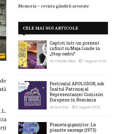
Memoria – revista gândirii arestate
CELE MAI NOI ARTICOLE
Captivi într-un prezent
infinit cu Maja Lunde în
„Stop-cadru”
de
Claudia Nițu
7 august 2026
 de
Festivalul APOLODOR, sub
ată
Înaltul Patronaj al
Reprezentanței Comisiei
Europene în România
de
Jovi Ene
6 august 2026
.L.
iza
Planeta giganților: La
rţi
planète sauvage (1973)