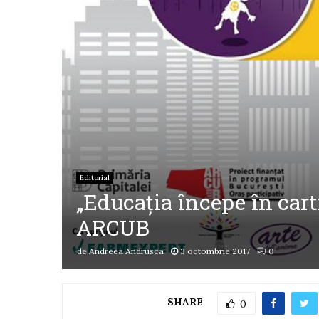
Editorial
„Educația începe în cart
ARCUB
de
Andreea Andrusca
3 octombrie 2017
0
SHARE
0