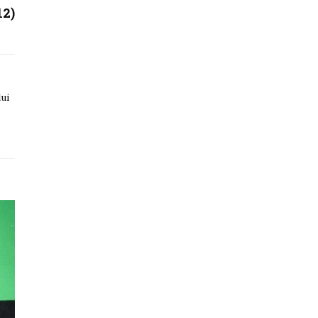
12)
ui