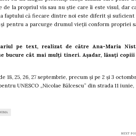
 de la propriul vis sau nu știe care îi este visul, dar c
faptului că fiecare dintre noi este diferit și suficient
 și pentru a parcurge drumul vieții conform propriei s
ariul pe text, realizat de către Ana-Maria Nist
 bucure cât mai mulți tineri. Așadar, lăsați copiii
 de 18, 25, 26, 27 septembrie, precum și pe 2 și 3 octombr
pentru UNESCO „Nicolae Bălcescu” din strada 11 iunie, 
NIMA
NEXT PO