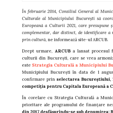
În februarie 2014, Consiliul General al Mun
Culturale al Municipiului Bucureşti să coor
Europeană a Culturii 2021, care presupune 
complementar, dar distinct, de identificare a 
prin cultură
, ne informează site-ul ARCUB.
Drept urmare,
ARCUB
a lansat procesul f
culturii din București, care se vrea armoni
este
Strategia Culturală a Municipiului B
Municipiului București în data de 1 augus
confirmare prin
selectarea Bucureștiului,
competiția pentru Capitala Europeană a Cu
În corelare cu Strategia Culturală a Munic
prioritare ale programului de finanțare n
din 2017 desfășurîndu-se sub denumirea: B