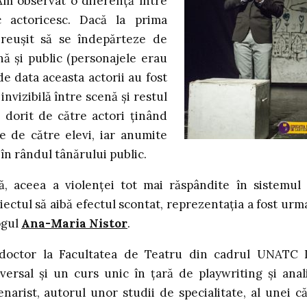
Am observat o diferență între
c actoricesc. Dacă la prima
reușit să se îndepărteze de
nă și public (personajele erau
 de data aceasta actorii au fost
invizibilă între scenă și restul
fi dorit de către actori ținând
te de către elevi, iar anumite
în rândul tânărului public.
ă, aceea a violenței tot mai răspândite în sistemul
iectul să aibă efectul scontat, reprezentația a fost urm
ogul
Ana-Maria Nistor
.
 doctor la Facultatea de Teatru din cadrul UNATC I
versal şi un curs unic în ţară de playwriting şi anal
enarist, autorul unor studii de specialitate, al unei că