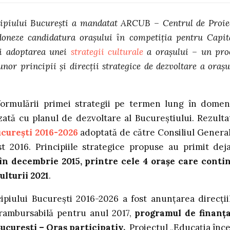
icipiului Bucureşti a mandatat ARCUB – Centrul de Proie
doneze candidatura orașului în competiția pentru Capit
și adoptarea unei
strategii culturale
a orașului – un pro
unor principii și direcții strategice de dezvoltare a orașu
ormulării primei strategii pe termen lung în domen
zată cu planul de dezvoltare al Bucureștiului. Rezulta
ucurești 2016-2026
adoptată de către Consiliul General
t 2016. Principiile strategice propuse au primit dej
 în decembrie 2015, printre cele 4 orașe care conti
lturii 2021
.
ipiului București 2016-2026 a fost anunțarea direcții
erambursabilă pentru anul 2017,
programul de finanț
ucurești – Oraș participativ.
Proiectul „Educația înc