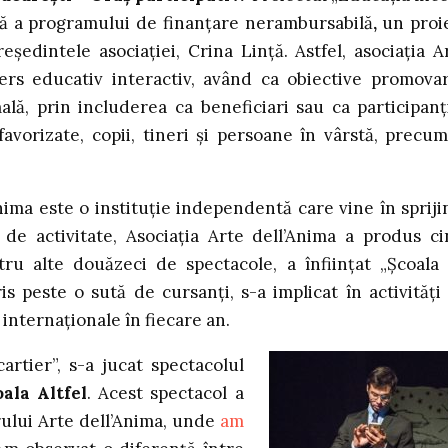
ală a programului de finanțare nerambursabilă
,
un proi
eședintele asociației, Crina Lință. Astfel, asociația A
ers educativ interactiv, având ca obiective promova
ă, prin includerea ca beneficiari sau ca participanț
vorizate, copii, tineri și persoane în vârstă, precum
’Anima este o instituție independentă care vine în spriji
i de activitate, Asociația Arte dell’Anima a produs ci
tru alte douăzeci de spectacole, a înființat „Școala
is peste o sută de cursanți, s-a implicat în activități
i internaționale în fiecare an.
artier”, s-a jucat spectacolul
oala Altfel
. Acest spectacol a
rului Arte dell’Anima, unde
am