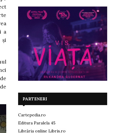
ect
rte
rea
i a
 și
nul
nci
 de
 de
PARTENERI
Cartepedia.ro
Editura Paralela 45
Librăria online Libris.ro