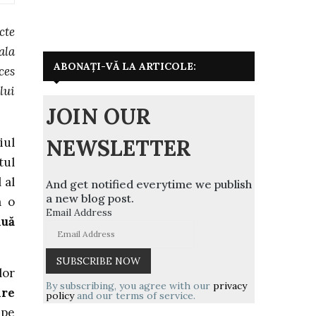
cte
ala
ABONAȚI-VĂ LA ARTICOLE:
ces
lui
JOIN OUR
NEWSLETTER
iul
tul
 al
And get notified everytime we publish
a new blog post.
a o
Email Address
nuă
lor
By subscribing, you agree with our
privacy
are
policy
and our terms of service.
epe