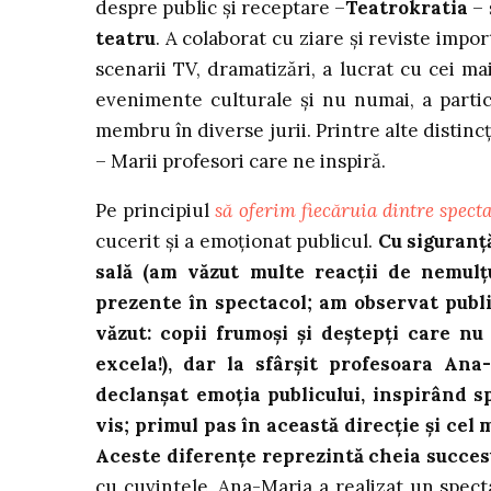
despre public şi receptare –
Teatrokratia
– 
teatru
. A colaborat cu ziare şi reviste impor
scenarii TV, dramatizări, a lucrat cu cei ma
evenimente culturale şi nu numai, a partici
membru în diverse jurii. Printre alte distin
– Marii profesori care ne inspiră.
Pe principiul
să oferim fiecăruia dintre specta
cucerit și a emoționat publicul.
Cu siguranță
sală (am văzut multe reacții de nemulțu
prezente în spectacol; am observat publi
văzut: copii frumoși și deștepți care nu
excela!), dar la sfârșit profesoara Ana
declanșat emoția publicului, inspirând s
vis; primul pas în această direcție și cel
Aceste diferențe reprezintă cheia succesu
cu cuvintele, Ana-Maria a realizat un spect