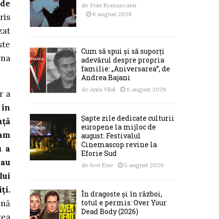
 de
de
Dan Romascanu
6 august 2026
ris
zat
ste
Cum să spui și să suporți
gna
adevărul despre propria
familie: „Aniversarea”, de
Andrea Bajani
de
Ania Vilal
6 august 2026
r a
 în
Șapte zile dedicate culturii
nță
europene la mijloc de
 am
august: Festivalul
Cinemascop revine la
u a
Eforie Sud
 au
de
Jovi Ene
5 august 2026
lui
ți.
În dragoste și în război,
totul e permis: Over Your
ună
Dead Body (2026)
vea