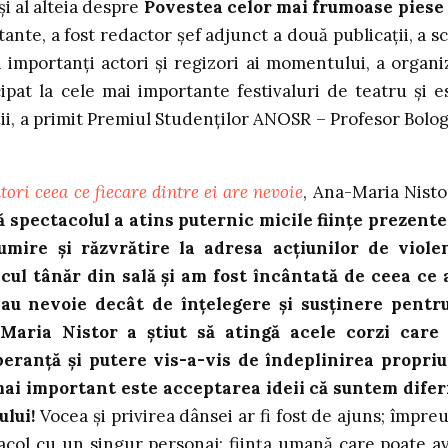
şi al alteia despre
Povestea celor mai frumoase piese
tante, a fost redactor şef adjunct a două publicaţii, a sc
i importanţi actori şi regizori ai momentului, a organi
pat la cele mai importante festivaluri de teatru şi e
cţii, a primit Premiul Studenţilor ANOSR – Profesor Bolo
tori ceea ce fiecare dintre ei are nevoie
, Ana-Maria Nisto
 spectacolul a atins puternic micile ființe prezente
mire și răzvrătire la adresa acțiunilor de viole
cul tânăr din sală și am fost încântată de ceea ce
 au nevoie decât de înțelegere și susținere pentr
-Maria Nistor a știut să atingă acele corzi care
peranță și putere vis-a-vis de îndeplinirea propriu
 mai important este acceptarea ideii că suntem diferi
lui!
Vocea și privirea dânsei ar fi fost de ajuns; împre
acol cu un singur personaj: ființa umană care poate a