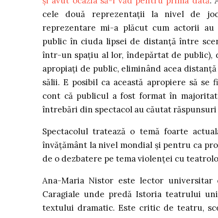
și avut ocazia să-l văd pentru prima dată
. 
cele două reprezentații la nivel de jo
reprezentare mi-a plăcut cum actorii au 
public în ciuda lipsei de distanță între sce
într-un spațiu al lor, îndepărtat de public),
apropiați de public, eliminând acea distanță 
sălii. E posibil ca această apropiere să se 
cont că publicul a fost format în majorita
întrebări din spectacol au căutat răspunsuri 
Spectacolul tratează o temă foarte actual
învățământ la nivel mondial și pentru ca pro
de o dezbatere pe tema violenței cu teatrol
Ana-Maria Nistor este lector universitar
Caragiale unde predă Istoria teatrului uni
textului dramatic. Este critic de teatru, sc