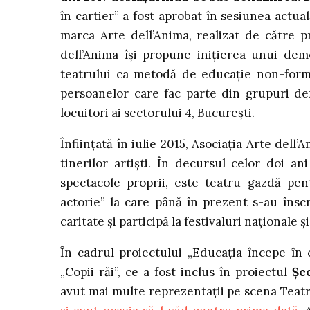
în cartier” a fost aprobat în sesiunea actu
marca Arte dell’Anima, realizat de către pr
dell’Anima își propune inițierea unui dem
teatrului ca metodă de educație non-formal
persoanelor care fac parte din grupuri defa
locuitori ai sectorului 4, București.
Înființată în iulie 2015, Asociația Arte dell
tinerilor artiști. În decursul celor doi an
spectacole proprii, este teatru gazdă pen
actorie” la care până în prezent s-au înscr
caritate și participă la festivaluri naționale ș
În cadrul proiectului „Educația începe în c
„Copii răi”, ce a fost inclus în proiectul
Șc
avut mai multe reprezentații pe scena Teat