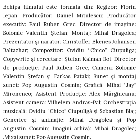
Echipa filmului este formată din: Regizor: Florin
Iepan; Producător: Daniel Mitulescu; Producător
executiv: Paul Ruben Grec; Director de imagine:
Solomie Valentin Ștefan; Montaj: Mihai Dragolea;
Prezentator și narator: Christoffer Ekenes Johansen
Baltazhar; Compozitor: Ovidiu ‘’Chico’’ Ciupuliga;
Copywrite și cercetare: Ștefan Kalman Bot; Director
de producție: Paul Ruben Grec; Camera: Solomie
Valentin Ștefan și Farkas Pataki; Sunet și montaj
sunet: Pop Augustin Cosmin; Grafică: Mihai ‘’Jay’’
Mironenco; Asistent Producție: Alex Mărgineanu;
Asistent camera: Vilhelem Andras-Pal; Orchestrația
muzicală: Ovidiu ”Chico’’ Ciupuligă și Sebastian Blaj;
Generice și animație: Mihai Dragolea și Pop
Augustin Cosmin; Imagini arhivă: Mihai Dragolea;
.Mixaj sunet: Pop Augustin Cosmin.