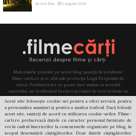
de
Jovi Ene
5 august 2026
Materialele postate pe acest blog aparțin în totalitate
filme-carti.ro și se află sub protecția Legii Dreptului de
Autor. Preluarea lor se poate face numai cu acordul
autorului, iar la sfârșitul fiecărei preluări de text trebuie să
existe un link către acest blog.
Acest site folosește cookie-uri pentru a oferi servicii, pentru
a personaliza anunțuri și pentru a analiza traficul. Dacă folosiți
Contact us:
jovi@filme-carti.ro
acest site, sunteți de acord cu utilizarea cookie-urilor. Filme-
carti.ro prelucrează datele cu caracter personal furnizate de
voi în cadrul înscrierilor la concursurile organizate pe blog, în
scopul desemnării câștigătorilor. Doar datele câștigătorilor