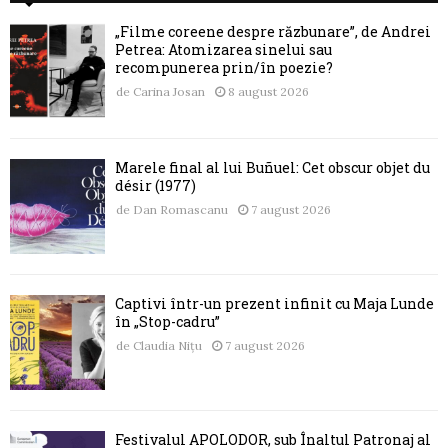
„Filme coreene despre răzbunare”, de Andrei
Petrea: Atomizarea sinelui sau
recompunerea prin/în poezie?
de
Carina Josan
8 august 2026
Marele final al lui Buñuel: Cet obscur objet du
désir (1977)
de
Dan Romascanu
7 august 2026
Captivi într-un prezent infinit cu Maja Lunde
în „Stop-cadru”
de
Claudia Nițu
7 august 2026
Festivalul APOLODOR, sub Înaltul Patronaj al