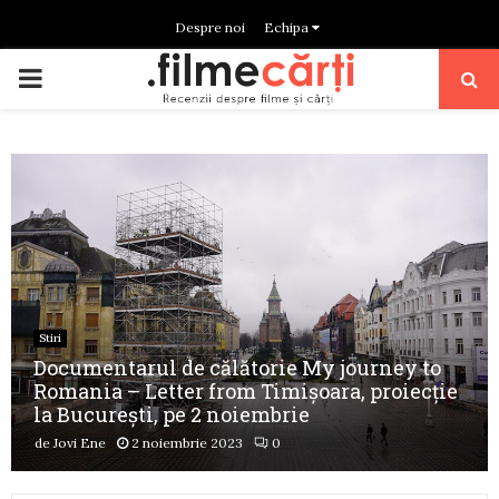
Despre noi
Echipa
PRIMARY
MENU
Stiri
Documentarul de călătorie My journey to
Romania – Letter from Timișoara, proiecție
la București, pe 2 noiembrie
de
Jovi Ene
2 noiembrie 2023
0