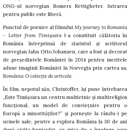
ONG-ul norvegian Romers Rettigheter. Intrarea
pentru public este liberă.
Punctul de pornire al filmului
My journey to Romania
– Letter from Timișoara
l-a constituit călătoria în
România întreprinsă de ziaristul și scriitorul
norvegian Jahn Otto Johansen, care a fost și decorat
de președintele României în 2014 pentru meritele
aduse imaginii României în Norvegia prin cartea sa,
România: O colecție de articole.
În film, nepotul său, Christoffer, își pune întrebarea
„Este Timișoara un centru multietnic și multireligios
funcțional, un model de conviețuire pentru o
Europă a minorităților?” și pornește la rându-i pe
urmele sale, pentre a explora România la 30 de ani
după vizita bunicului, cu miza de a înțelege care