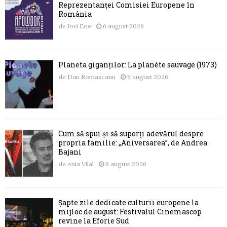
Reprezentanței Comisiei Europene în
România
de
Jovi Ene
6 august 2026
Planeta giganților: La planète sauvage (1973)
de
Dan Romascanu
6 august 2026
Cum să spui și să suporți adevărul despre
propria familie: „Aniversarea”, de Andrea
Bajani
de
Ania Vilal
6 august 2026
Șapte zile dedicate culturii europene la
mijloc de august: Festivalul Cinemascop
revine la Eforie Sud