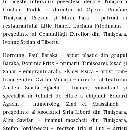
În aceste interviuri povestesc despre Timișoara
Cristian Rudik – director al Operei Române
Timișoara, Răzvan și Minh Pata – patroni ai
restaurantului Litle Hanoi, Luciana Friedmann –
președinte al Comunității Evreilor din Timișoara,
Ivonne Stoian și Tiberiu
Hornung, Paul Baraka – artist plastic din grupul
Baraka, Dominic Fritz – primarul Timișoarei, Sisad și
Sahar – emigranți arabi, Elvisei Pisica – artist rom-
transgender, Ovidiu Mihăiță – director al Teatrului
Auăleu, Suada Agachi – trainer, consultant și
specialist în tehnici de citire a chipului, Eduard
Agachi – numerolog, Ziad el Massalmeh –
președinte al Asociației Siria Liberă din Timișoara,
Alim Sawfan – imamul moscheii din Timișoara,
Ștefan Iordănescu – regizor, Irlo si Lux – artiști