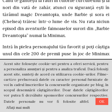
Când te gândești la râuri în culorile curcubeului și la
nori din vată de zahăr, atunci cu siguranță ești în
tărâmul magic Dreamtopia, unde Barbie și sora ei
(Chelsea) trăiesc într-o lume de vis. Nu rata niciun
episod din aventurile faimoaselor surori din „Barbie
Dreamtopia” numai la Minimax.
Intră în pielea personajului tău favorit și poți câștiga
unul din cele 200 de premii puse în joc de Minimax
si Digi. Ce trebuie să faci? Accesează aplicația de
Acest site folosește cookie-uri pentru a oferi servicii, pentru
concurs de pe pagina de Facebook Minimax
a personaliza anunțuri și pentru a analiza traficul. Dacă folosiți
acest site, sunteți de acord cu utilizarea cookie-urilor. Filme-
(
www.facebook.com/minimaxromania
) și distrează-
carti.ro prelucrează datele cu caracter personal furnizate de
te împreună cu eroii animați din desenele tale
voi în cadrul înscrierilor la concursurile organizate pe blog, în
preferate. Premiul cel mare este o petrecere
scopul desemnării câștigătorilor. Doar datele câștigătorilor
vor putea fi dezvăluite sponsorilor concursurilor respective.
fabuloasă de ziua ta, unde îți poți invita toți
Datele personale nu vor fi folosite altfel.
OK
prietenii. Mai poți câștiga seturi „Barbie
Aflați mai mult
Dreamtopia”, cutii magice cu nisip kinetic sau cărți