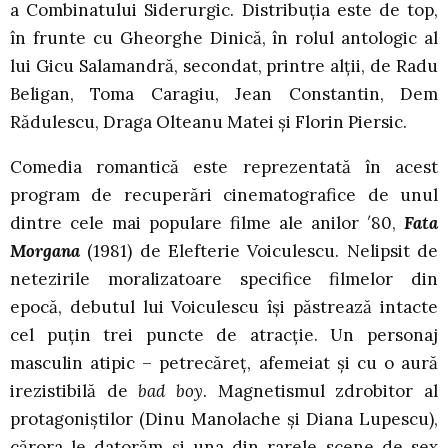
a Combinatului Siderurgic. Distribuția este de top,
în frunte cu Gheorghe Dinică, în rolul antologic al
lui Gicu Salamandră, secondat, printre alții, de Radu
Beligan, Toma Caragiu, Jean Constantin, Dem
Rădulescu, Draga Olteanu Matei și Florin Piersic.
Comedia romantică este reprezentată în acest
program de recuperări cinematografice de unul
dintre cele mai populare filme ale anilor ′80,
Fata
Morgana
(1981) de Elefterie Voiculescu. Nelipsit de
netezirile moralizatoare specifice filmelor din
epocă, debutul lui Voiculescu își păstrează intacte
cel puțin trei puncte de atracție. Un personaj
masculin atipic – petrecăreț, afemeiat și cu o aură
irezistibilă de
bad boy
. Magnetismul zdrobitor al
protagoniștilor (Dinu Manolache și Diana Lupescu),
cărora le datorăm și una din rarele scene de sex