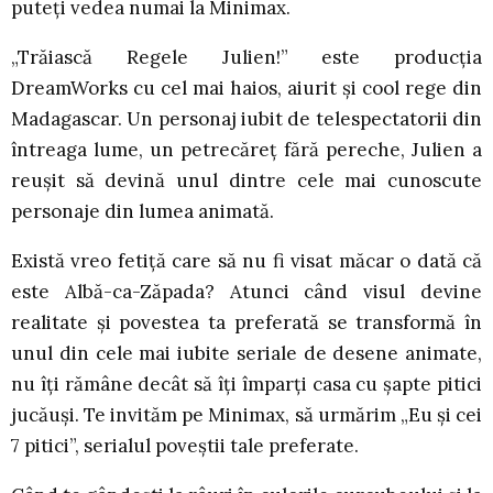
puteți vedea numai la Minimax.
„Trăiască Regele Julien!” este producția
DreamWorks cu cel mai haios, aiurit și cool rege din
Madagascar. Un personaj iubit de telespectatorii din
întreaga lume, un petrecăreț fără pereche, Julien a
reușit să devină unul dintre cele mai cunoscute
personaje din lumea animată.
Există vreo fetiță care să nu fi visat măcar o dată că
este Albă-ca-Zăpada? Atunci când visul devine
realitate și povestea ta preferată se transformă în
unul din cele mai iubite seriale de desene animate,
nu îți rămâne decât să îți împarți casa cu șapte pitici
jucăuși. Te invităm pe Minimax, să urmărim „Eu și cei
7 pitici”, serialul poveștii tale preferate.