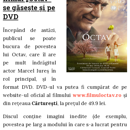
se găsește și pe
DVD
Începând de astăzi,
publicul se poate
bucura de povestea
lui Octav, care îl are
pe mult îndrăgitul
actor Marcel Iureș în
rol principal, și în
format DVD. DVD-ul va putea fi cumpărat de pe
website-ul oficial al filmului
www.filmuloctav.ro
și
din rețeaua
Cărturești
, la prețul de 49.9 lei.
Discul conține imagini inedite (de exemplu,
povestea pe larg a modului în care s-a lucrat pentru