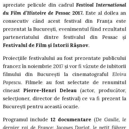
apreciate pelicule din cadrul
Festival International
du Film d’Histoire de Pessac
2017.
Este al doilea an
consecutiv când acest festival din Franța este
prezentat la București, evenimentul fiind rezultatul
parteneriatului dintre festivalul din Pessac și
Festivalul de Film și Istorii Râșnov
.
Proiecțiile festivalului au fost prezentate publicului
francez în noiembrie 2017 și vor fi văzute de iubitorii
filmului din București la cinematograful
Elvira
Popescu
. Filmele au fost selectate de renumitul
cineast
Pierre-Henri Deleau
(actor, producător,
selecţioner, director de festival) ce va fi prezent la
București pentru această ocazie.
Programul include
12 documentare
(
De Gaulle, le
dernier roi de France; Jacques Doriot, le petit führer