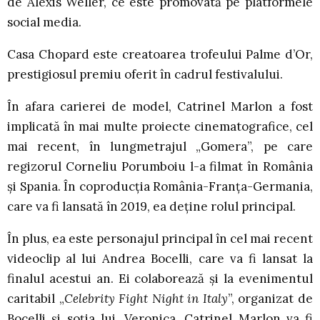
de Alexis Weller, ce este promovată pe platformele
social media.
Casa Chopard este creatoarea trofeului Palme d’Or,
prestigiosul premiu oferit în cadrul festivalului.
În afara carierei de model, Catrinel Marlon a fost
implicată în mai multe proiecte cinematografice, cel
mai recent, în lungmetrajul „Gomera”, pe care
regizorul Corneliu Porumboiu l-a filmat în România
și Spania. În coproducția România-Franța-Germania,
care va fi lansată în 2019, ea deține rolul principal.
În plus, ea este personajul principal în cel mai recent
videoclip al lui Andrea Bocelli, care va fi lansat la
finalul acestui an. Ei colaborează și la evenimentul
caritabil „
Celebrity Fight Night in Italy
”, organizat de
Bocelli și soția lui, Veronica. Catrinel Marlon va fi