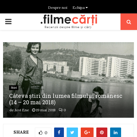
Despre noi
Echipa
PRIMARY
MENU
Stiri
Câteva știri din lumea filmului românesc
(14 – 20 mai 2018)
de
Jovi Ene
19 mai 2018
0
SHARE
0