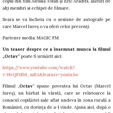
copiii din film Alessia Tofan și Eric Aradits, alături de
alți membri ai echipei de filmare.
Seara se va încheia cu o sesiune de autografe pe
care Marcel Iureș o va oferi celor prezenți.
Partener media: MAGIC FM
Un teaser despre ce a însemnat munca la
filmul
„Octav”
poate fi urmărit aici:
https://www.youtube.com/watch?
v=HvQFtBM_mEA&feature=youtu.be
Filmul „
Octav
” spune povestea lui Octav (Marcel
Iureș), un bărbat în vârstă, care se reîntoarce la
conacul copilăriei sale aflat undeva în zona rurală a
României, cu dorința de a-l vinde. Ajuns aici, după o