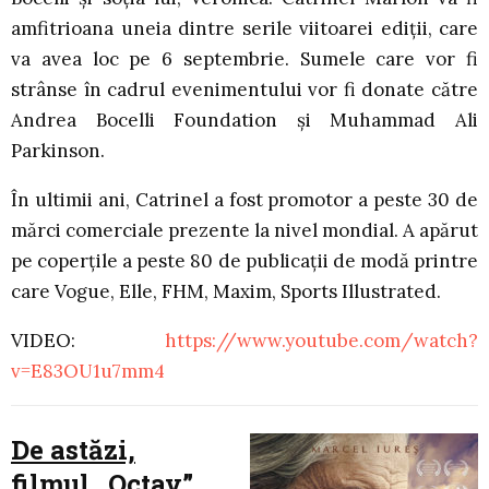
amfitrioana uneia dintre serile viitoarei ediții, care
va avea loc pe 6 septembrie. Sumele care vor fi
strânse în cadrul evenimentului vor fi donate către
Andrea Bocelli Foundation și Muhammad Ali
Parkinson.
În ultimii ani, Catrinel a fost promotor a peste 30 de
mărci comerciale prezente la nivel mondial. A apărut
pe coperțile a peste 80 de publicații de modă printre
care Vogue, Elle, FHM, Maxim, Sports Illustrated.
VIDEO:
https://www.youtube.com/watch?
v=E83OU1u7mm4
De astăzi,
filmul „Octav”