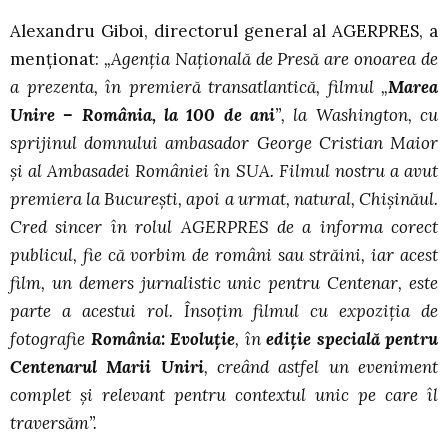
Alexandru Giboi, directorul general al AGERPRES, a
menționat:
„
Agenția Națională de Presă are onoarea de
a prezenta, în premieră transatlantică, filmul „
Marea
Unire – România, la 100 de ani
”, la Washington, cu
sprijinul domnului ambasador George Cristian Maior
și al Ambasadei României în SUA. Filmul nostru a avut
premiera la București, apoi a urmat, natural, Chișinăul.
Cred sincer în rolul AGERPRES de a informa corect
publicul, fie că vorbim de români sau străini, iar acest
film, un demers jurnalistic unic pentru Centenar, este
parte a acestui rol. Însoțim filmul cu expoziția de
fotografie
România: Evoluție
, în
ediție specială pentru
Centenarul Marii Uniri
, creând astfel un eveniment
complet și relevant pentru contextul unic pe care îl
traversăm”.