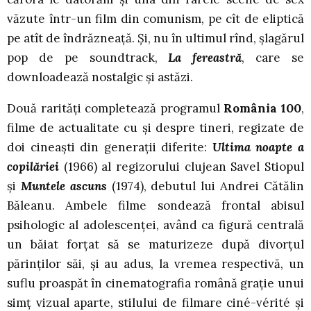
văzute într-un film din comunism, pe cît de eliptică
pe atît de îndrăzneață. Și, nu în ultimul rînd, șlagărul
pop de pe soundtrack,
La fereastră
, care se
downloadează nostalgic și astăzi.
Două rarități completează programul
România 100
,
filme de actualitate cu și despre tineri, regizate de
doi cineaști din generații diferite:
Ultima noapte a
copilăriei
(1966) al regizorului clujean Savel Stiopul
și
Muntele ascuns
(1974), debutul lui Andrei Cătălin
Băleanu. Ambele filme sondează frontal abisul
psihologic al adolescenței, având ca figură centrală
un băiat forțat să se maturizeze după divorțul
părinților săi, și au adus, la vremea respectivă, un
suflu proaspăt în cinematografia română grație unui
simț vizual aparte, stilului de filmare ciné-vérité și