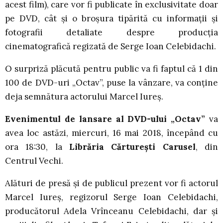
acest film), care vor fi publicate în exclusivitate doar
pe DVD, cât și o broșura tipărită cu informații și
fotografii detaliate despre producția
cinematografică regizată de Serge Ioan Celebidachi.
O surpriză plăcută pentru public va fi faptul că 1 din
100 de DVD-uri „Octav”, puse la vânzare, va conține
deja semnătura actorului Marcel Iureș.
Evenimentul de lansare al DVD-ului „Octav”
va
avea loc astăzi, miercuri, 16 mai 2018, începând cu
ora 18:30, la
Librăria Cărturești Carusel
, din
Centrul Vechi.
Alături de presă și de publicul prezent vor fi actorul
Marcel Iureș, regizorul Serge Ioan Celebidachi,
producătorul Adela Vrînceanu Celebidachi, dar și