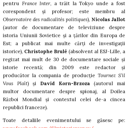
pentru
France Inter
, a trăit la Tokyo unde a fost
corespondent și profesor; este membru al
Observatoire des radicalités politiques
),
Nicolas Jallot
(autor de documentare de televiziune despre
istoria Uniunii Sovietice și a țărilor din Europa de
Est; a publicat mai multe cărți de investigații
istorice),
Christophe Brulé
(absolvent al ESJ-Lille, a
regizat mai mult de 30 de documentare sociale și
istorie recentă; din 2009 este redactor și
producător la compania de producție
Tournez S’il
Vous Plaît
) și
David Korn-Brzoza
(autorul mai
multor documentare despre spionaj, al Doilea
Război Mondial și contextul celei de-a cincea
republici franceze).
Toate detaliile evenimentului se găsesc pe: