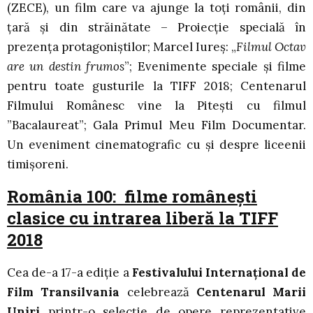
(ZECE), un film care va ajunge la toţi românii, din
ţară şi din străinătate – Proiecţie specială în
prezenţa protagoniştilor; Marcel Iureș: „
Filmul Octav
are un destin frumos
”; Evenimente speciale și filme
pentru toate gusturile la TIFF 2018; Centenarul
Filmului Românesc vine la Pitești cu filmul
”Bacalaureat”; Gala Primul Meu Film Documentar.
Un eveniment cinematografic cu și despre liceenii
timișoreni.
România 100: filme românești
clasice cu intrarea liberă la TIFF
2018
Cea de-a 17-a ediție a
Festivalului Internațional de
Film Transilvania
celebrează
Centenarul Marii
Uniri
printr-o selecție de opere reprezentative