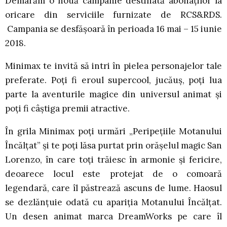
Demarăm o nouă campanie destinată abonaților la
oricare din serviciile furnizate de RCS&RDS.
Campania se desfășoară în perioada 16 mai – 15 iunie
2018.
Minimax te invită să intri în pielea personajelor tale
preferate. Poți fi eroul supercool, jucăuș, poți lua
parte la aventurile magice din universul animat și
poți fi câștiga premii atractive.
În grila Minimax poți urmări „Peripețiile Motanului
Încălțat” și te poți lăsa purtat prin orășelul magic San
Lorenzo, în care toți trăiesc în armonie și fericire,
deoarece locul este protejat de o comoară
legendară, care îl păstrează ascuns de lume. Haosul
se dezlănțuie odată cu apariția Motanului Încălțat.
Un desen animat marca DreamWorks pe care îl