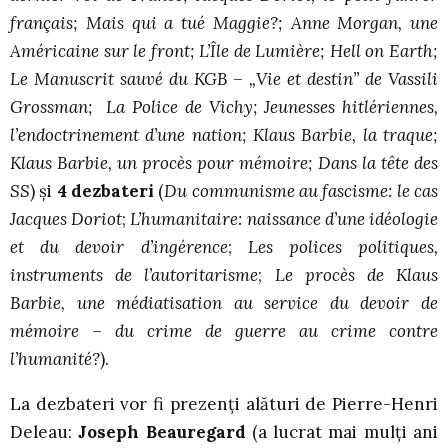
français; Mais qui a tué Maggie?; Anne Morgan, une
Américaine sur le front; L’Île de Lumière; Hell on Earth;
Le Manuscrit sauvé du KGB – „Vie et destin” de Vassili
Grossman; La Police de Vichy; Jeunesses hitlériennes,
l’endoctrinement d’une nation; Klaus Barbie, la traque;
Klaus Barbie, un procès pour mémoire; Dans la tête des
SS
) și
4 dezbateri
(
Du communisme au fascisme: le cas
Jacques Doriot
;
L’humanitaire: naissance d’une idéologie
et du devoir d’ingérence
;
Les polices politiques,
instruments de l’autoritarisme
;
Le procès de Klaus
Barbie, une médiatisation au service du devoir de
mémoire – du crime de guerre au crime contre
l’humanité?
).
La dezbateri vor fi prezenţi alături de Pierre-Henri
Deleau:
Joseph Beauregard
(a lucrat mai mulți ani