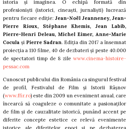
istoria și imaginea. O echipă formată din
profesionişti (istorici, cineaşti, jurnalişti) lucrează
pentru fiecare ediţie:
Jean-Noël Jeanneney, Jean-
Pierre Rioux, Stéphane Khemis, Jean Labib,
Pierre-Henri Deleau, Michel Eimer, Anne-Marie
Cocula
şi
Pierre Sadran
. Ediţia din 2017 a însemnat
proiecția a 110 filme, 40 de dezbateri şi peste 40.000
de spectatori timp de 8 zile
www.cinema-histoire-
pessac.com
Cunoscut publicului din România ca singurul festival
de profil, Festivalul de Film și Istorii Râșnov
(
www.ffir.ro
) este din 2009 un eveniment anual, care
încearcă să coaguleze o comunitate a pasionaților
de film și de cauzalitate istorică, punând accent pe
diferite concepte estetice ce relevă evenimente
istorice ale diferitelor epoci și pe dezbaterea