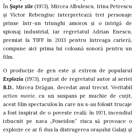
În
Șapte zile
(1973), Mircea Albulescu, Irina Petrescu
și Victor Rebengiuc interpretează trei personaje
prinse într-un triunghi amoros și o intrigă de
spionaj industrial, iar regretatul Adrian Enescu,
premiat la TIFF în 2013 pentru întreaga carieră,
compune aici prima lui coloană sonoră pentru un
film.
O producție de gen este și extrem de popularul
Explozia
(1973), regizat de regretatul autor al seriei
B.D.
, Mircea Drăgan, decedat anul trecut. Veritabil
action movie
, cu un suspans pe muchie de cuțit,
acest film spectaculos în care nu s-au folosit trucaje
a fost inspirat de o poveste reală: în 1971, incendiul
izbucnit pe nava „Poseidon” risca să provoace o
explozie ce ar fi dus la distrugerea orașului Galați și