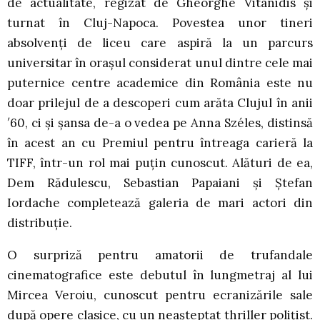
de actualitate, regizat de Gheorghe Vitanidis și
turnat în Cluj-Napoca. Povestea unor tineri
absolvenți de liceu care aspiră la un parcurs
universitar în orașul considerat unul dintre cele mai
puternice centre academice din România este nu
doar prilejul de a descoperi cum arăta Clujul în anii
′60, ci și șansa de-a o vedea pe Anna Széles, distinsă
în acest an cu Premiul pentru întreaga carieră la
TIFF, într-un rol mai puțin cunoscut. Alături de ea,
Dem Rădulescu, Sebastian Papaiani și Ștefan
Iordache completează galeria de mari actori din
distribuție.
O surpriză pentru amatorii de trufandale
cinematografice este debutul în lungmetraj al lui
Mircea Veroiu, cunoscut pentru ecranizările sale
după opere clasice, cu un neașteptat thriller polițist.