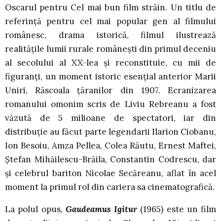
Oscarul pentru Cel mai bun film străin. Un titlu de
referință pentru cel mai popular gen al filmului
românesc, drama istorică, filmul ilustrează
realitățile lumii rurale româneşti din primul deceniu
al secolului al XX-lea și reconstituie, cu mii de
figuranți, un moment istoric esențial anterior Marii
Uniri, Răscoala țăranilor din 1907. Ecranizarea
romanului omonim scris de Liviu Rebreanu a fost
văzută de 5 milioane de spectatori, iar din
distribuție au făcut parte legendarii Ilarion Ciobanu,
Ion Besoiu, Amza Pellea, Colea Răutu, Ernest Maftei,
Ștefan Mihăilescu-Brăila, Constantin Codrescu, dar
și celebrul bariton Nicolae Secăreanu, aflat în acel
moment la primul rol din cariera sa cinematografică.
La polul opus,
Gaudeamus Igitur
(1965) este un film