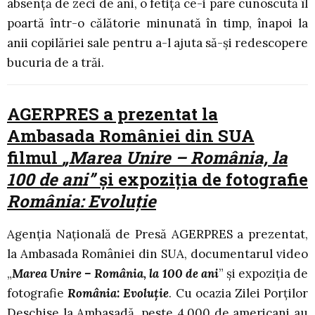
absență de zeci de ani, o fetiță ce-i pare cunoscută îl
poartă într-o călătorie minunată în timp, înapoi la
anii copilăriei sale pentru a-l ajuta să-și redescopere
bucuria de a trăi.
AGERPRES a prezentat la
Ambasada României din SUA
filmul
„Marea Unire – România, la
100 de ani”
și expoziția de fotografie
România: Evoluție
Agenția Națională de Presă AGERPRES a prezentat,
la Ambasada României din SUA, documentarul video
„
Marea Unire – România, la 100 de ani
” și expoziția de
fotografie
România: Evoluție
. Cu ocazia Zilei Porților
Deschise la Ambasadă, peste 4.000 de americani au