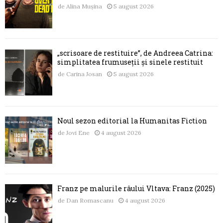
de
Alina Mușina
5 august 2026
„scrisoare de restituire”, de Andreea Catrina:
simplitatea frumuseții și sinele restituit
de
Carina Josan
5 august 2026
Noul sezon editorial la Humanitas Fiction
de
Jovi Ene
4 august 2026
Franz pe malurile râului Vltava: Franz (2025)
de
Dan Romascanu
4 august 2026