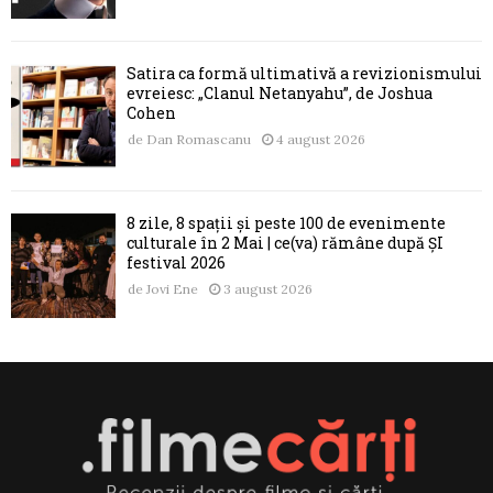
Satira ca formă ultimativă a revizionismului
evreiesc: „Clanul Netanyahu”, de Joshua
Cohen
de
Dan Romascanu
4 august 2026
8 zile, 8 spații și peste 100 de evenimente
culturale în 2 Mai | ce(va) rămâne după ȘI
festival 2026
de
Jovi Ene
3 august 2026