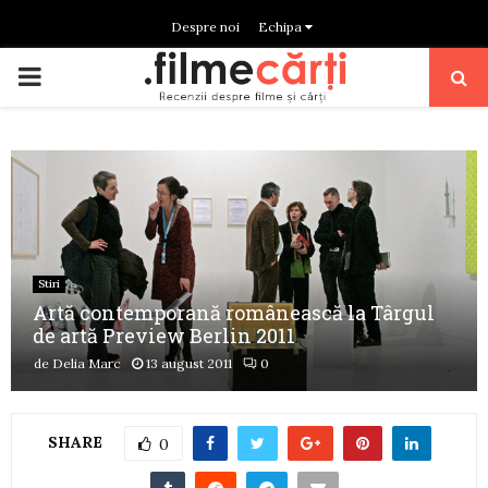
Despre noi
Echipa
PRIMARY
MENU
Stiri
Artă contemporană românească la Târgul
de artă Preview Berlin 2011
de
Delia Marc
13 august 2011
0
SHARE
0