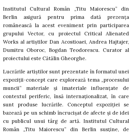
Institutul Cultural Român „Titu Maiorescu” din
Berlin asigură pentru prima dată prezenţa
românească la acest eveniment prin participarea
grupului Vector, cu proiectul Critical Alienated
Works al artiştilor Dan Acostioaei, Andrea Hajtajer,
Dumitru Oboroc, Bogdan Teodorescu. Curator al
proiectului este Cătălin Gheorghe.
Lucrările artiştilor sunt prezentate în formatul unei
expoziţii-concept care explorează tema „procesului
muncii” materiale şi imateriale influenţate de
contextul periferic, însă internaţionalizat, în care
sunt produse lucrările. Conceptul expoziţiei se
bazează pe un schimb încrucişat de afecte şi de idei
cu publicul unui târg de artă. Institutul Cultural
Român „Titu Maiorescu” din Berlin susţine, de