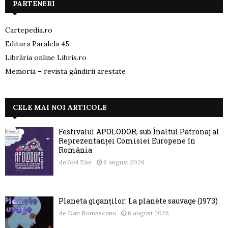
PARTENERI
Cartepedia.ro
Editura Paralela 45
Librăria online Libris.ro
Memoria – revista gândirii arestate
CELE MAI NOI ARTICOLE
Festivalul APOLODOR, sub Înaltul Patronaj al
Reprezentanței Comisiei Europene în
România
de
Jovi Ene
6 august 2026
Planeta giganților: La planète sauvage (1973)
de
Dan Romascanu
6 august 2026