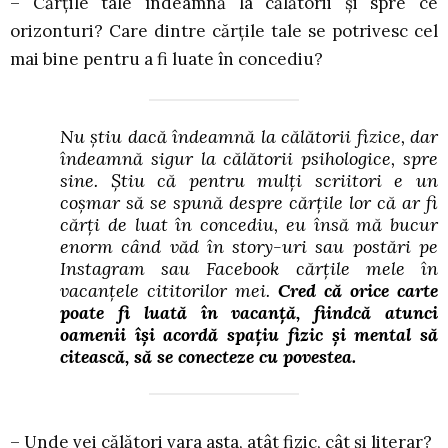
– Cărțile tale îndeamnă la călătorii și spre ce
orizonturi? Care dintre cărțile tale se potrivesc cel
mai bine pentru a fi luate în concediu?
Nu știu dacă îndeamnă la călătorii fizice, dar
îndeamnă sigur la călătorii psihologice, spre
sine. Știu că pentru mulți scriitori e un
coșmar să se spună despre cărțile lor că ar fi
cărți de luat în concediu, eu însă mă bucur
enorm când văd în story-uri sau postări pe
Instagram sau Facebook cărțile mele în
vacanțele cititorilor mei.
Cred că orice carte
poate fi luată în vacanță, fiindcă atunci
oamenii își acordă spațiu fizic și mental să
citească, să se conecteze cu povestea.
– Unde vei călători vara asta, atât fizic, cât și literar?