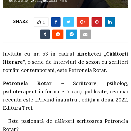
de
Jovi Ene
1 august 2022
0
SHARE
1
Invitata cu nr. 53 în cadrul
Anchetei „Călătorii
literare”,
o serie de interviuri de sezon cu scriitori
români contemporani, este Petronela Rotar.
Petronela Rotar
– Scriitoare, psiholog,
psihoterapeut în formare, 7 cărți publicate, cea mai
recentă este „Privind înăuntru”, ediția a doua, 2022,
Editura Trei.
– Este pasionată de călătorii scriitoarea Petronela
Rotar?