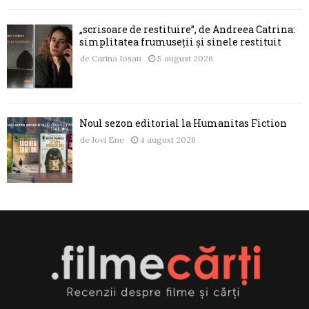
„scrisoare de restituire”, de Andreea Catrina:
simplitatea frumuseții și sinele restituit
de
Carina Josan
5 august 2026
Noul sezon editorial la Humanitas Fiction
de
Jovi Ene
4 august 2026