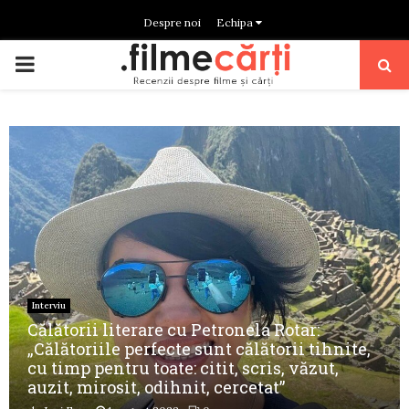
Despre noi
Echipa
PRIMARY
MENU
Interviu
Călătorii literare cu Petronela Rotar:
„Călătoriile perfecte sunt călătorii tihnite,
cu timp pentru toate: citit, scris, văzut,
auzit, mirosit, odihnit, cercetat”