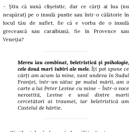
– Știu că sună clișeistic, dar ce cărți ai lua (nu
neapărat) pe o insulă pustie sau într-o călătorie în
locul tău de suflet, fie că e vorba de o insulă
grecească sau caraibiană, fie în Provence sau
Veneția?
Mereu iau combinat, beletristică și psihologie,
cele două mari iubiri ale mele.
Îți pot spune ce
cărți am acum la mine, sunt undeva în Sudul
Franței, într-un sătuc pe malul mării, am o
carte a lui Peter Levine cu mine – Într-o voce
nerostită, Levine e unul dintre marii
cercetători ai traumei, iar beletristică am
Castelul de hârtie.