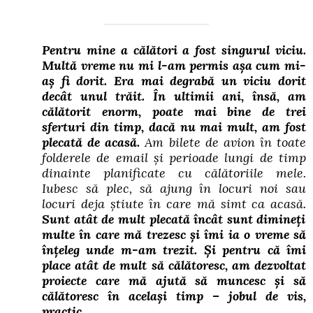
Pentru mine a călători a fost singurul viciu.
Multă vreme nu mi l-am permis așa cum mi-
aș fi dorit. Era mai degrabă un viciu dorit
decât unul trăit. În ultimii ani, însă, am
călătorit enorm, poate mai bine de trei
sferturi din timp, dacă nu mai mult, am fost
plecată de acasă.
Am bilete de avion în toate
folderele de email și perioade lungi de timp
dinainte planificate cu călătoriile mele.
Iubesc să plec, să ajung în locuri noi sau
locuri deja știute în care mă simt ca acasă.
Sunt atât de mult plecată încât sunt dimineți
multe în care mă trezesc și îmi ia o vreme să
înțeleg unde m-am trezit. Și pentru că îmi
place atât de mult să călătoresc, am dezvoltat
proiecte care mă ajută să muncesc și să
călătoresc în același timp – jobul de vis,
practic.