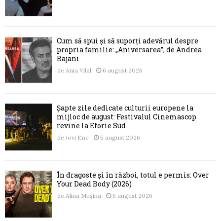
Cum să spui și să suporți adevărul despre
propria familie: „Aniversarea”, de Andrea
Bajani
de
Ania Vilal
6 august 2026
Șapte zile dedicate culturii europene la
mijloc de august: Festivalul Cinemascop
revine la Eforie Sud
de
Jovi Ene
5 august 2026
În dragoste și în război, totul e permis: Over
Your Dead Body (2026)
de
Alina Mușina
5 august 2026