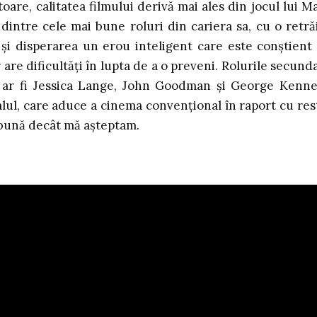
oare, calitatea filmului derivă mai ales din jocul lui M
dintre cele mai bune roluri din cariera sa, cu o retră
 și disperarea un erou inteligent care este conștient
ar are dificultăți în lupta de a o preveni. Rolurile secund
m ar fi Jessica Lange, John Goodman și George Kenn
nalul, care aduce a cinema convențional în raport cu res
 bună decât mă așteptam.