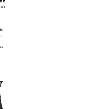
 de
in
ia
in
u
ues