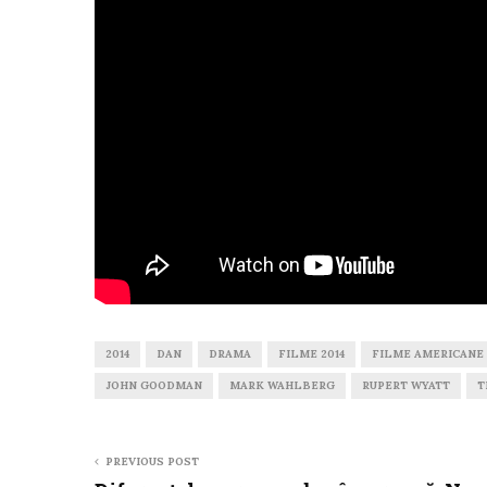
2014
DAN
DRAMA
FILME 2014
FILME AMERICANE
JOHN GOODMAN
MARK WAHLBERG
RUPERT WYATT
T
PREVIOUS POST