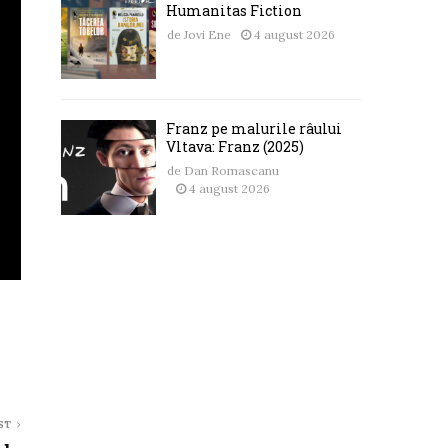
Humanitas Fiction
de
Jovi Ene
4 august 2026
Franz pe malurile râului
Vltava: Franz (2025)
de
Dan Romascanu
4 august 2026
ST