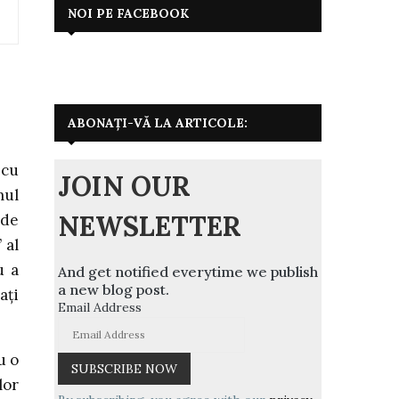
NOI PE FACEBOOK
ABONAȚI-VĂ LA ARTICOLE:
 cu
JOIN OUR
mul
NEWSLETTER
 de
 al
u a
And get notified everytime we publish
a new blog post.
ați
Email Address
u o
lor