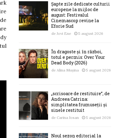
ark
Șapte zile dedicate culturii
europene la mijloc de
ire
august: Festivalul
 de
Cinemascop revine la
Eforie Sud
are
de
Jovi Ene
5 august 2026
edy
tul
În dragoste și în război,
totul e permis: Over Your
Dead Body (2026)
de
Alina Mușina
5 august 2026
„scrisoare de restituire”, de
Andreea Catrina:
simplitatea frumuseții și
sinele restituit
de
Carina Josan
5 august 2026
Noul sezon editorial la