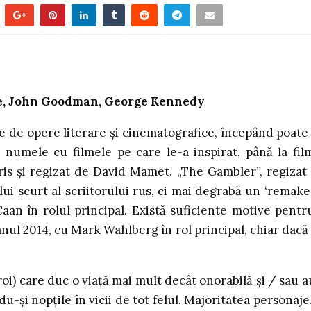
ge, John Goodman, George Kennedy
me de opere literare și cinematografice, începând poate
 numele cu filmele pe care le-a inspirat, până la fil
is și regizat de David Mamet. „The Gambler”, regizat
i scurt al scriitorului rus, ci mai degrabă un ‘remake’
aan în rolul principal. Există suficiente motive pentr
nul 2014, cu Mark Wahlberg în rol principal, chiar dacă 
eroi) care duc o viață mai mult decât onorabilă și / sau a
du-și nopțile în vicii de tot felul. Majoritatea personaje