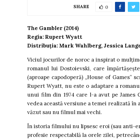
SHARE
0
The Gambler (2014)
Regia: Rupert Wyatt
Distribuția: Mark Wahlberg, Jessica Lan
Viciul jocurilor de noroc a inspirat o mulți
romanul lui Dostoievski, care împărtășește
(aproape capodoperă) „House of Games” scr
Rupert Wyatt, nu este o adaptare a romanulu
unui film din 1974 care l-a avut pe James C
vedea această versiune a temei realizată în a
văzut sau nu filmul mai vechi.
În istoria filmului nu lipsesc eroi (sau anti-
profesie respectabilă la orele zilei, petrecân