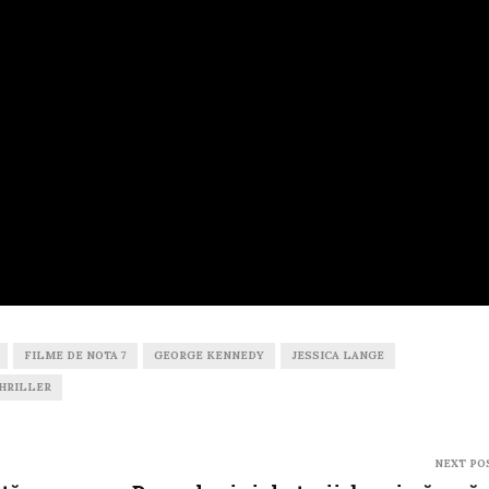
FILME DE NOTA 7
GEORGE KENNEDY
JESSICA LANGE
HRILLER
NEXT PO