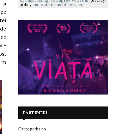
By subscribing, you agree with our
privacy
 și
policy
and our terms of service.
 pe
tei
 de
 ce
are
ost
 in
PARTENERI
Cartepedia.ro