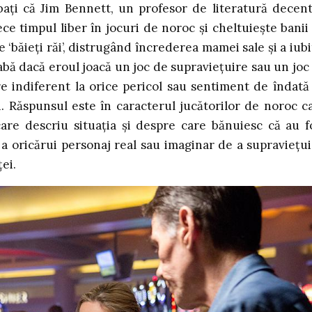
bați că Jim Bennett, un profesor de literatură decent
ece timpul liber în jocuri de noroc și cheltuiește banii
 ‘băieți răi’, distrugând încrederea mamei sale și a iubi
abă dacă eroul joacă un joc de supraviețuire sau un joc
re indiferent la orice pericol sau sentiment de îndată
i. Răspunsul este în caracterul jucătorilor de noroc c
m care descriu situația și despre care bănuiesc că au f
 a oricărui personaj real sau imaginar de a supraviețui
ei.