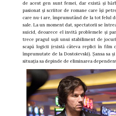
de acest gen sunt femei, dar există și băr
pasionat și scriitor de romane care își petr
care nu-i are, împrumutând de la tot felul de
sale. La un moment dat, spectatorii se între
suicid, deoarece el invită problemele și pa
trece pragul ușii unui stabiliment de jocur
scapă logicii (există câteva replici în fil
împrumutate de la Dostoievski). Șansa sa și
situația sa depinde de eliminarea dependenț