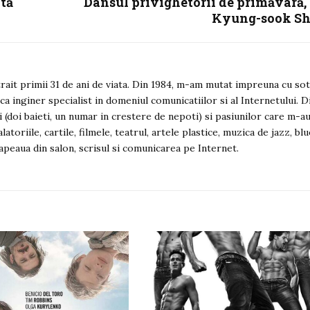
tă
Dansul privighetorii de primăvară,
Kyung-sook Sh
ait primii 31 de ani de viata. Din 1984, m-am mutat impreuna cu sot
 ca inginer specialist in domeniul comunicatiilor si al Internetului. D
i (doi baieti, un numar in crestere de nepoti) si pasiunilor care m-a
latoriile, cartile, filmele, teatrul, artele plastice, muzica de jazz, bl
napeaua din salon, scrisul si comunicarea pe Internet.