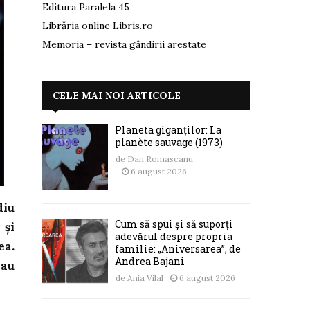
Editura Paralela 45
Librăria online Libris.ro
Memoria – revista gândirii arestate
CELE MAI NOI ARTICOLE
Planeta giganților: La
planète sauvage (1973)
de
Dan Romascanu
6 august 2026
diu
Cum să spui și să suporți
 și
adevărul despre propria
ea.
familie: „Aniversarea”, de
Andrea Bajani
sau
de
Ania Vilal
6 august 2026