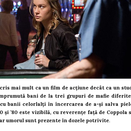
cris mai mult ca un film de acțiune decât ca un stu
prumută bani de la trei grupuri de mafie diferite
cu banii celorlalți în încercarea de a-și salva piel
0 și ’80 este vizibilă, cu reverențe față de Coppola 
iar umorul sunt prezente în dozele potrivite
.