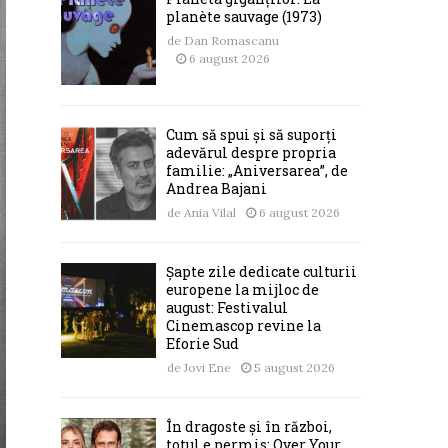
planète sauvage (1973)
de
Dan Romascanu
6 august 2026
Cum să spui și să suporți
adevărul despre propria
familie: „Aniversarea”, de
Andrea Bajani
de
Ania Vilal
6 august 2026
Șapte zile dedicate culturii
europene la mijloc de
august: Festivalul
Cinemascop revine la
Eforie Sud
de
Jovi Ene
5 august 2026
În dragoste și în război,
totul e permis: Over Your