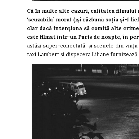
Că în multe alte cazuri, calitatea filmulu
‘scuzabila’ moral (își răzbună soția și-l li
clar dacă intenționa să comită alte crime
este filmat într-un Paris de noapte, în p
astăzi super-conectată, și scenele din viața
taxi Lambert și dispecera Liliane furnizează