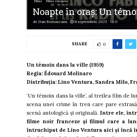
Filme
Filme europene
Noapte în oraș: Un témoi
de
Dan Romascanu
11 septembrie 2023
0
SHARE
0
Un témoin dans la ville (1959)
Regia: Édouard Molinaro
Distribuția: Lino Ventura, Sandra Milo, Fr
‘Un témoin dans la ville’, al treilea film de
scena unei crime în tren care pare extrasă 
scenă antologică și originală.
Intre ele, înt
filme noir franceze și filmul care a lan
întruchipat de Lino Ventura aici și încă în