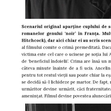
Scenariul original aparține cuplului de s
romanelor genului ‘noir’ în Franța. Mult
Hitchcock), dar aici chiar ei au scris sc
al filmului comite o crimă premeditată. Daca 
victima este cel care o ucisese pe soția lui
de ‘beneficiul îndoielii’. Crima are însă un
câteva minute înainte de a fi ucis. Ancelin
pentru tot restul vieții sau poate chiar la e
se decidă să-l lichideze pe martor. De fapt,
urmăritor devine urmărit, căci fraternitatea
amenințat. Filmul devine povestea alunecării