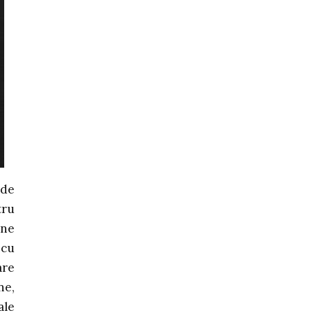
 de
tru
ine
 cu
are
ne,
ale