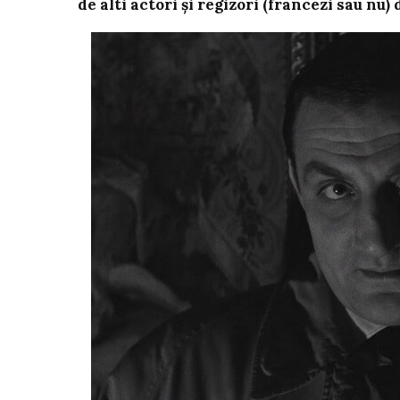
de alti actori și regizori (francezi sau nu)