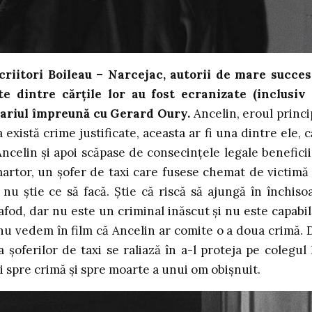
criitori Boileau – Narcejac, autorii de mare succes
e dintre cărțile lor au fost ecranizate (inclusiv
enariul împreună cu Gerard Oury.
Ancelin, eroul princi
există crime justificate, aceasta ar fi una dintre ele, c
 Ancelin și apoi scăpase de consecințele legale benefici
 martor, un șofer de taxi care fusese chemat de victimă
 nu știe ce să facă. Știe că riscă să ajungă în închiso
șafod, dar nu este un criminal inăscut și nu este capabil
 nu vedem în film că Ancelin ar comite o a doua crimă. 
 șoferilor de taxi se raliază în a-l proteja pe colegul 
 spre crimă și spre moarte a unui om obișnuit.