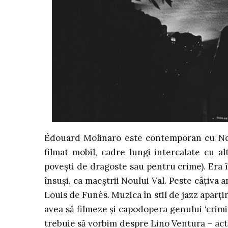
Édouard Molinaro este contemporan cu Noul 
filmat mobil, cadre lungi intercalate cu a
povești de dragoste sau pentru crime). Era î
însuși, ca maeștrii Noului Val. Peste câțiva
Louis de Funès. Muzica în stil de jazz aparți
avea să filmeze și capodopera genului ‘crimina
trebuie să vorbim despre Lino Ventura – acto