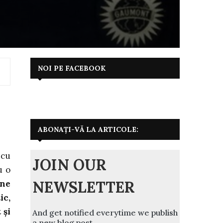
NOI PE FACEBOOK
ABONAȚI-VĂ LA ARTICOLE:
 cu
JOIN OUR
u o
NEWSLETTER
une
ic,
 și
And get notified everytime we publish
a new blog post.