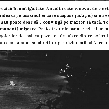
i rezidă în ambiguitate. Ancelin este vinovat de o cr
chidează pe asasinul ei care scăpase justiției) și nu e
 sau poate doar să-l convingă pe martor să tacă. To
ermanentă mișcare.
Radio-taxiurile par a prezice lumea
 șoferilor de taxi, cu povestea de iubire dintre șoferul
 un contrapunct sumbrei intrigi a răzbunării lui Ancelin