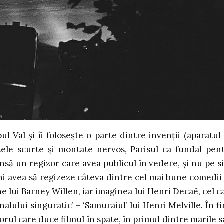
Val și îi folosește o parte dintre invenții (aparatul
ltele scurte și montate nervos, Parisul ca fundal pen
nsă un regizor care avea publicul în vedere, și nu pe s
 ani avea să regizeze câteva dintre cel mai bune comedii
ne lui Barney Willen, iar imaginea lui Henri Decaë, cel c
lului singuratic’ – ‘Samuraiul’ lui Henri Melville. În fi
rul care duce filmul în spate, în primul dintre marile s