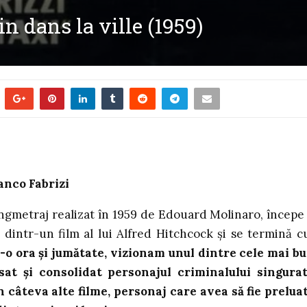
n dans la ville (1959)
anco Fabrizi
 lungmetraj realizat în 1959 de Edouard Molinaro, începe
dintr-un film al lui Alfred Hitchcock și se termină c
r-o ora și jumătate, vizionam unul dintre cele mai b
sat și consolidat personajul criminalului singurat
 câteva alte filme, personaj care avea să fie preluat