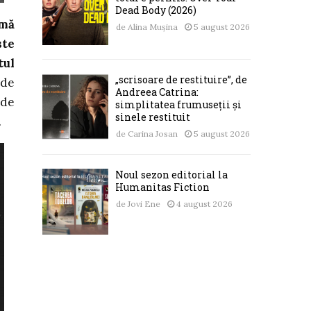
Dead Body (2026)
imă
de
Alina Mușina
5 august 2026
ste
tul
„scrisoare de restituire”, de
 de
Andreea Catrina:
 de
simplitatea frumuseții și
sinele restituit
.
de
Carina Josan
5 august 2026
Noul sezon editorial la
Humanitas Fiction
de
Jovi Ene
4 august 2026