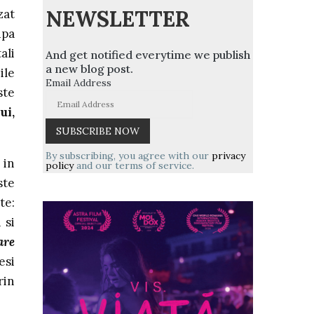
NEWSLETTER
zat
upa
ali
And get notified everytime we publish
a new blog post.
ile
Email Address
ste
ui,
By subscribing, you agree with our
privacy
 in
policy
and our terms of service.
ste
te:
i si
are
esi
rin