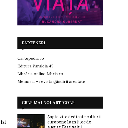
PARTENERI
Cartepedia.ro
Editura Paralela 45
Librăria online Libris.ro
Memoria – revista gândirii arestate
CELE MAI NOI ARTICOLE
Șapte zile dedicate culturii
isi
europene la mijloc de
august: Festivalul