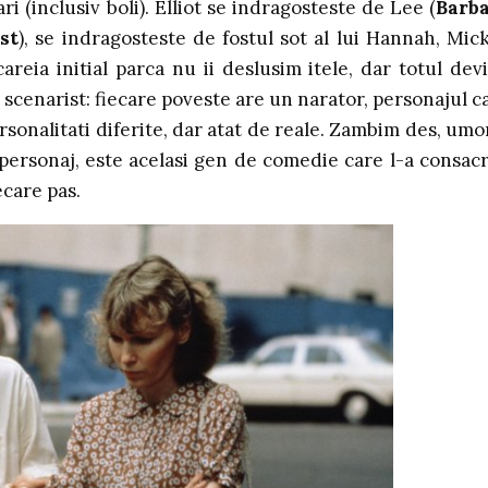
i (inclusiv boli). Elliot se indragosteste de Lee (
Barb
st
), se indragosteste de fostul sot al lui Hannah, Mic
careia initial parca nu ii deslusim itele, dar totul dev
 scenarist: fiecare poveste are un narator, personajul c
rsonalitati diferite, dar atat de reale. Zambim des, umo
i personaj, este acelasi gen de comedie care l-a consacr
ecare pas.