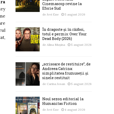
ara
Cinemascop revine la
Eforie Sud
key
de
Jovi Ene
5 august 2026
ine
are
În dragoste și în război,
rul
totul e permis: Over Your
at,
Dead Body (2026)
de
Alina Mușina
5 august 2026
„scrisoare de restituire”, de
Andreea Catrina:
simplitatea frumuseții și
sinele restituit
de
Carina Josan
5 august 2026
Noul sezon editorial la
Humanitas Fiction
de
Jovi Ene
4 august 2026