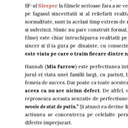
SF-ul
Sleeper
la filmele serioase fara a se 
pe fagasul sinceritatii si al reliefarii rea
normalitate, sunt in acelasi timp extrem de re
si suferinzi. Nimic nu pare construit formal, 
filme) este chiar intruchiparea realitatii p
sincer si il ia gura pe dinainte, cu conseci
este viata pe care o traim fiecare dintre n
Hannah (
Mia Farrow
) este perfectiunea in
jurul ei viata unei familii largi, cu parinti,
femeia de succes. Dar poate ca toate acestea 
aceea ca nu are niciun defect
. De altfel, 
reproseaza aceasta senzatie de perfectiune
nevoie de atat de putin.”
Şi atunci ea devine li
actiunea se concentreza pe celelalte perso
diferite imprejurari.