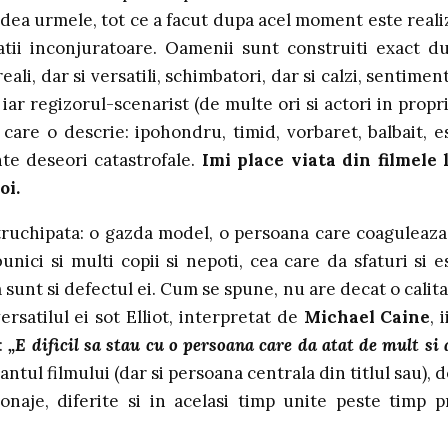
vedea urmele, tot ce a facut dupa acel moment este reali
litatii inconjuratoare. Oamenii sunt construiti exact d
ali, dar si versatili, schimbatori, dar si calzi, sentiment
iar regizorul-scenarist (de multe ori si actori in propri
e care o descrie: ipohondru, timid, vorbaret, balbait, e
nte deseori catastrofale.
Imi
place viata din filmele l
oi.
truchipata: o gazda model, o persoana care coaguleaza
 bunici si multi copii si nepoti, cea care da sfaturi si e
sunt si defectul ei. Cum se spune, nu are decat o calita
versatilul ei sot Elliot, interpretat de
Michael Caine
, i
:
„E dificil sa stau cu o persoana care da atat de mult si 
antul filmului (dar si persoana centrala din titlul sau), d
naje, diferite si in acelasi timp unite peste timp p